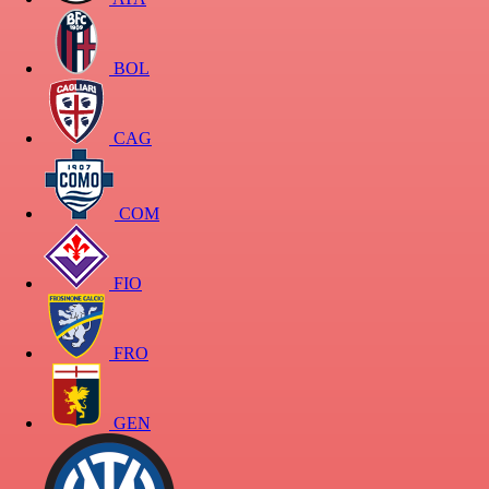
BOL
CAG
COM
FIO
FRO
GEN