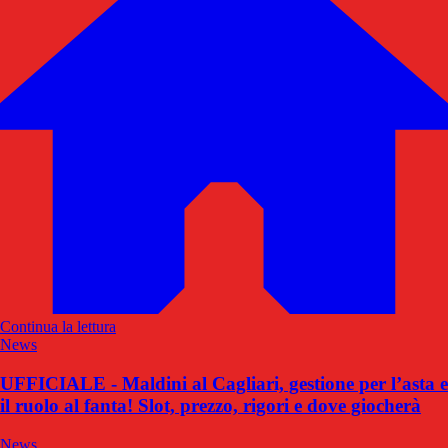
Continua la lettura
News
UFFICIALE - Maldini al Cagliari, gestione per l’asta e
il ruolo al fanta! Slot, prezzo, rigori e dove giocherà
News