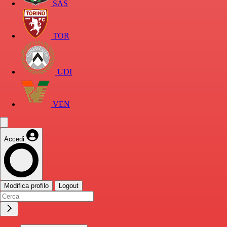
SAS
TOR
UDI
VEN
Accedi
Modifica profilo
Logout