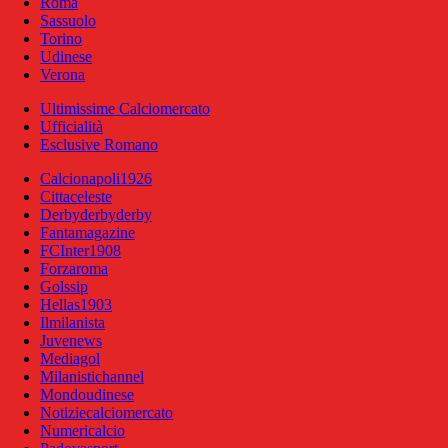
Roma
Sassuolo
Torino
Udinese
Verona
Ultimissime Calciomercato
Ufficialità
Esclusive Romano
Calcionapoli1926
Cittaceleste
Derbyderbyderby
Fantamagazine
FCInter1908
Forzaroma
Golssip
Hellas1903
Ilmilanista
Juvenews
Mediagol
Milanistichannel
Mondoudinese
Notiziecalciomercato
Numericalcio