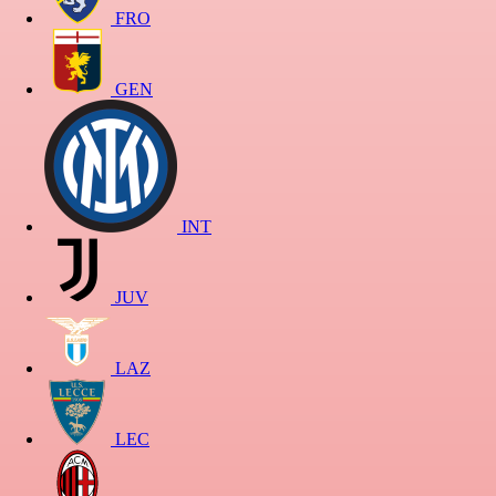
FRO
GEN
INT
JUV
LAZ
LEC