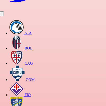
ATA
BOL
CAG
COM
FIO