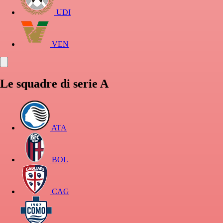
UDI
VEN
Le squadre di serie A
ATA
BOL
CAG