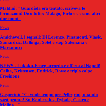
Maldini: "Guardiola era tentato, scriveva le
formazioni! Dico tutto: Malagò, Pirlo e c'erano altri
due nomi"
News
Amichevoli, i segnali: Di Lorenzo, Pinamonti, Vlasic,
Samardzic, Dallinga, Solet e stop Sulemana e
Marianucci
News
NEWS - Lukaku-Fener, accordo e offerta al Napoli!
Calha, Kristensen, Endrick, Rowe e triplo colpo
Frosinone
News
Gasperini: "Ci vuole tempo per Pellegrini, quando
sarà pronto! Su Koulierakis, Dybala, Castro e
Molina..."