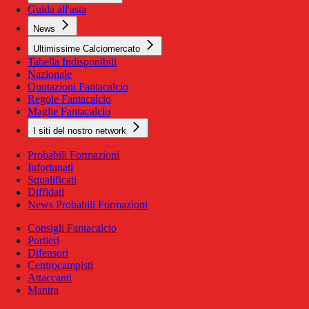
Guida all'asta
News
Ultimissime Calciomercato
Tabella Indisponibili
Nazionale
Quotazioni Fantacalcio
Regole Fantacalcio
Maglie Fantacalcio
I siti del nostro network
Probabili Formazioni
Infortunati
Squalificati
Diffidati
News Probabili Formazioni
Consigli Fantacalcio
Portieri
Difensori
Centrocampisti
Attaccanti
Mantra