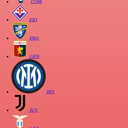
COM
FIO
FRO
GEN
INT
JUV