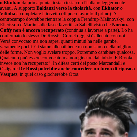
o Ekuban
da prima punta, testa a testa con l'italiano leggermente
avanti. A supporto
Baldanzi verso la titolarità
, con
Ekhator o
Vitinha
a completare il terzetto (di poco favorito il primo). A
centrocampo dovrebbe rientrare la coppia Frendrup-Malinovskyi, con
Ellertsson e Martin sulle fasce favoriti su Sabelli visto che
Norton-
Cuffy non è ancora recuperato
(continua a lavorare a parte). Lo ha
confermato lo stesso De Rossi: "Cornet oggi si è allenato con noi.
Verrà convocato ma non saprei quanti minuti ha nelle gambe,
veramente pochi. Ci siamo allenati bene ma non siamo nella migliore
delle forme. Non voglio svelare troppo. Potremmo cambiare qualcosa.
Qualcuno può essere convocato ma non giocare dall'inizio. E Brooke
invece non ha recuperato". In difesa certi del posto Marcandalli e
Ostigard:
De Rossi potrebbe anche concedere un turno di riposo a
Vasquez
, in quel caso giocherebbe Otoa.