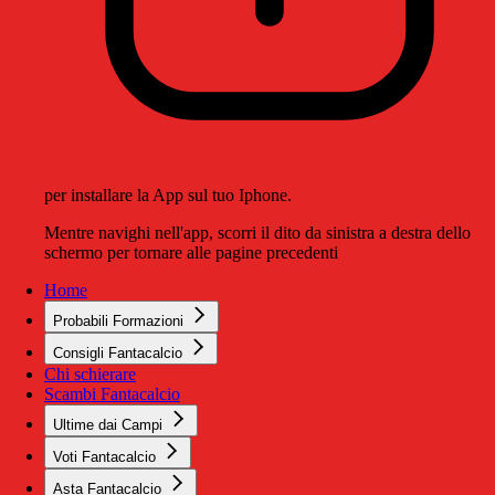
per installare la App sul tuo Iphone.
Mentre navighi nell'app, scorri il dito da sinistra a destra dello
schermo per tornare alle pagine precedenti
Home
Probabili Formazioni
Consigli Fantacalcio
Chi schierare
Scambi Fantacalcio
Ultime dai Campi
Voti Fantacalcio
Asta Fantacalcio