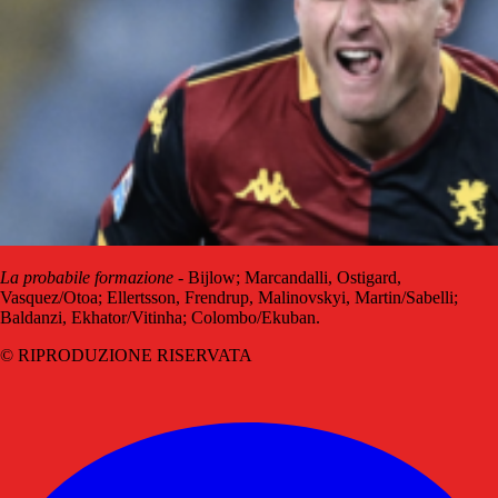
La probabile formazione
- Bijlow; Marcandalli, Ostigard,
Vasquez/Otoa; Ellertsson, Frendrup, Malinovskyi, Martin/Sabelli;
Baldanzi, Ekhator/Vitinha; Colombo/Ekuban.
© RIPRODUZIONE RISERVATA