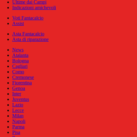
Ultime dai Campi
Indicazioni amichevoli
Voti Fantacalcio
Assist
Asta Fantacalcio
Asta di riparazione
News
Atalanta
Bologna
Cagliari
Como
Cremonese
Fiorentina
Genoa
Inter
Juventus
Lazio
Lecce
Milan
Napoli
Parma
Pisa