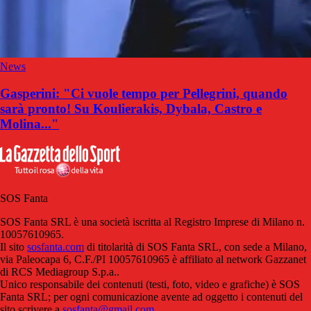
News
Gasperini: "Ci vuole tempo per Pellegrini, quando
sarà pronto! Su Koulierakis, Dybala, Castro e
Molina..."
SOS Fanta
SOS Fanta SRL è una società iscritta al Registro Imprese di Milano n.
10057610965.
Il sito
sosfanta.com
di titolarità di SOS Fanta SRL, con sede a Milano,
via Paleocapa 6, C.F./PI 10057610965 è affiliato al network Gazzanet
di RCS Mediagroup S.p.a..
Unico responsabile dei contenuti (testi, foto, video e grafiche) è SOS
Fanta SRL; per ogni comunicazione avente ad oggetto i contenuti del
sito scrivere a
sosfanta@gmail.com