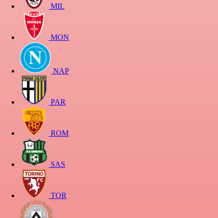
MIL
MON
NAP
PAR
ROM
SAS
TOR