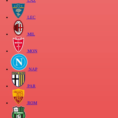
LAZ
LEC
MIL
MON
NAP
PAR
ROM