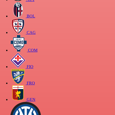
BOL
CAG
COM
FIO
FRO
GEN