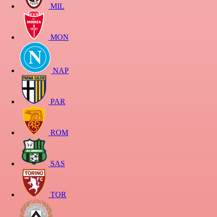
MIL
MON
NAP
PAR
ROM
SAS
TOR