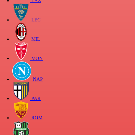
LAZ
LEC
MIL
MON
NAP
PAR
ROM