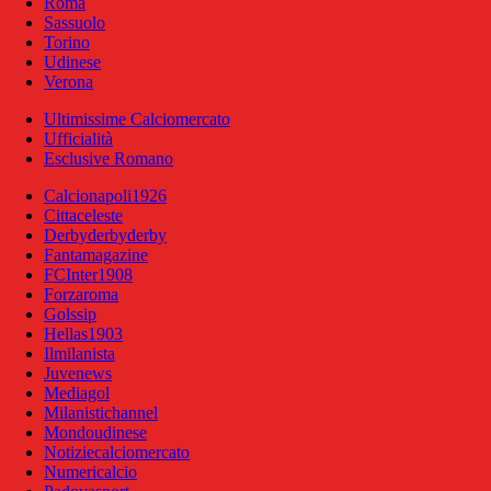
Roma
Sassuolo
Torino
Udinese
Verona
Ultimissime Calciomercato
Ufficialità
Esclusive Romano
Calcionapoli1926
Cittaceleste
Derbyderbyderby
Fantamagazine
FCInter1908
Forzaroma
Golssip
Hellas1903
Ilmilanista
Juvenews
Mediagol
Milanistichannel
Mondoudinese
Notiziecalciomercato
Numericalcio