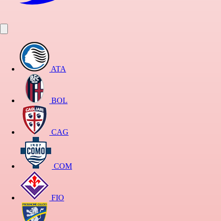
ATA
BOL
CAG
COM
FIO