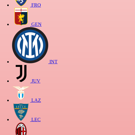
FRO
GEN
INT
JUV
LAZ
LEC