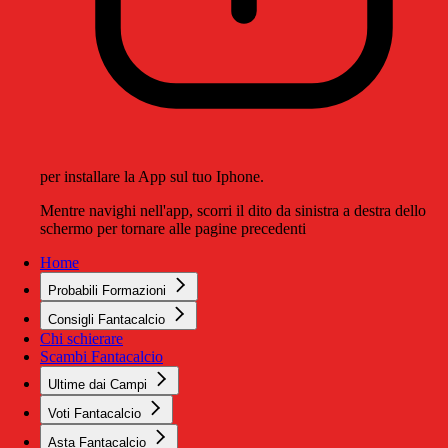
per installare la App sul tuo Iphone.
Mentre navighi nell'app, scorri il dito da sinistra a destra dello
schermo per tornare alle pagine precedenti
Home
Probabili Formazioni
Consigli Fantacalcio
Chi schierare
Scambi Fantacalcio
Ultime dai Campi
Voti Fantacalcio
Asta Fantacalcio