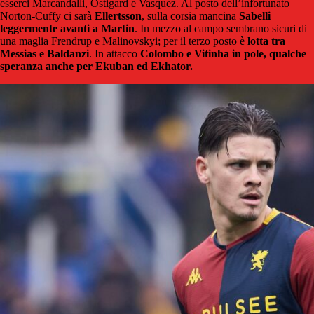
esserci Marcandalli, Ostigard e Vasquez. Al posto dell’infortunato
Norton-Cuffy ci sarà
Ellertsson
, sulla corsia mancina
Sabelli
leggermente avanti a Martin
. In mezzo al campo sembrano sicuri di
una maglia Frendrup e Malinovskyi; per il terzo posto è
lotta tra
Messias e Baldanzi
. In attacco
Colombo e Vitinha in pole, qualche
speranza anche per Ekuban ed Ekhator.