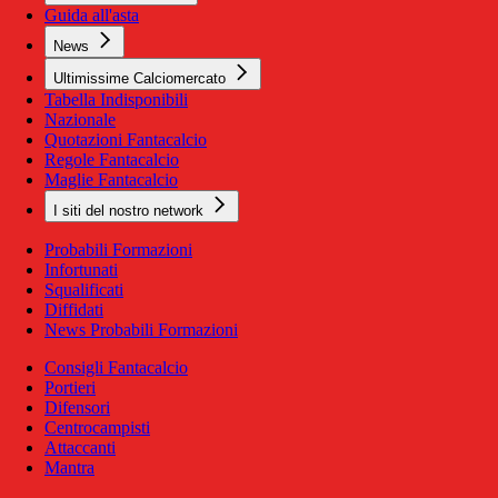
Guida all'asta
News
Ultimissime Calciomercato
Tabella Indisponibili
Nazionale
Quotazioni Fantacalcio
Regole Fantacalcio
Maglie Fantacalcio
I siti del nostro network
Probabili Formazioni
Infortunati
Squalificati
Diffidati
News Probabili Formazioni
Consigli Fantacalcio
Portieri
Difensori
Centrocampisti
Attaccanti
Mantra