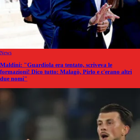
News
Maldini: "Guardiola era tentato, scriveva le
formazioni! Dico tutto: Malagò, Pirlo e c'erano altri
due nomi"