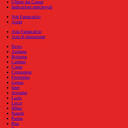
Ultime dai Campi
Indicazioni amichevoli
Voti Fantacalcio
Assist
Asta Fantacalcio
Asta di riparazione
News
Atalanta
Bologna
Cagliari
Como
Cremonese
Fiorentina
Genoa
Inter
Juventus
Lazio
Lecce
Milan
Napoli
Parma
Pisa