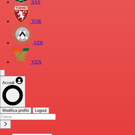
SAS
TOR
UDI
VEN
Accedi
Modifica profilo
Logout