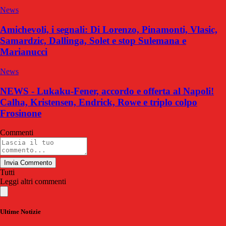
News
Amichevoli, i segnali: Di Lorenzo, Pinamonti, Vlasic,
Samardzic, Dallinga, Solet e stop Sulemana e
Marianucci
News
NEWS - Lukaku-Fener, accordo e offerta al Napoli!
Calha, Kristensen, Endrick, Rowe e triplo colpo
Frosinone
Commenti
Invia Commento
Tutti
Leggi altri commenti
Ultime Notizie