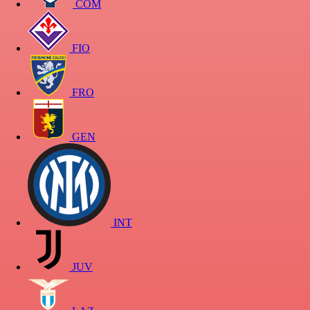
COM
FIO
FRO
GEN
INT
JUV