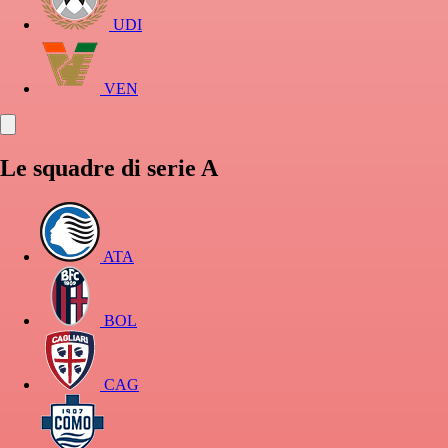
UDI
VEN
Le squadre di serie A
ATA
BOL
CAG