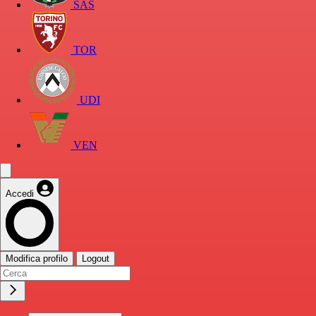
SAS
TOR
UDI
VEN
Accedi
Modifica profilo
Logout