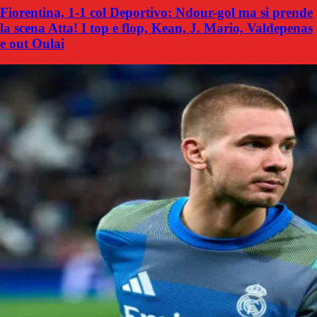
Fiorentina, 1-1 col Deportivo: Ndour-gol ma si prende
la scena Atta! I top e flop, Kean, J. Mario, Valdepenas
e out Oulai