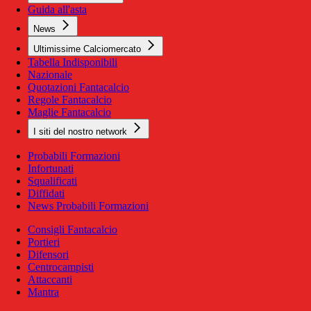
Guida all'asta
News
Ultimissime Calciomercato
Tabella Indisponibili
Nazionale
Quotazioni Fantacalcio
Regole Fantacalcio
Maglie Fantacalcio
I siti del nostro network
Probabili Formazioni
Infortunati
Squalificati
Diffidati
News Probabili Formazioni
Consigli Fantacalcio
Portieri
Difensori
Centrocampisti
Attaccanti
Mantra