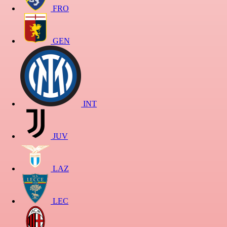
FRO
GEN
INT
JUV
LAZ
LEC