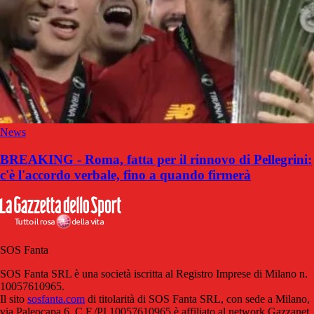
News
BREAKING - Roma, fatta per il rinnovo di Pellegrini:
c'è l'accordo verbale, fino a quando firmerà
SOS Fanta
SOS Fanta SRL è una società iscritta al Registro Imprese di Milano n.
10057610965.
Il sito
sosfanta.com
di titolarità di SOS Fanta SRL, con sede a Milano,
via Paleocapa 6, C.F./PI 10057610965 è affiliato al network Gazzanet