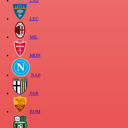
LAZ
LEC
MIL
MON
NAP
PAR
ROM