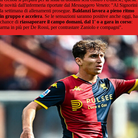
le novità dall'infermeria riportate dal
Messaggero Veneto
: "Al Signorini
la settimana di allenamenti prosegue.
Baldanzi lavora a pieno ritmo
in gruppo e accelera
. Se le sensazioni saranno positive anche oggi, ha
chance di
riassaporare il campo domani, dal 1' o a gara in corso
:
arma in più per De Rossi, per contrastare Zaniolo e compagni".