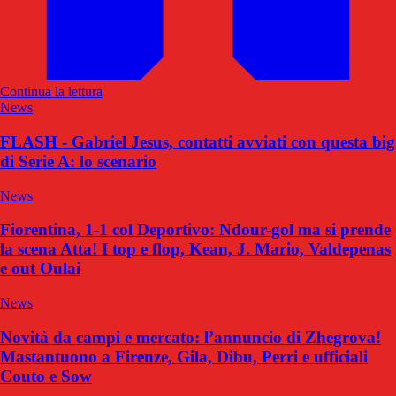
Continua la lettura
News
FLASH - Gabriel Jesus, contatti avviati con questa big
di Serie A: lo scenario
News
Fiorentina, 1-1 col Deportivo: Ndour-gol ma si prende
la scena Atta! I top e flop, Kean, J. Mario, Valdepenas
e out Oulai
News
Novità da campi e mercato: l’annuncio di Zhegrova!
Mastantuono a Firenze, Gila, Dibu, Perri e ufficiali
Couto e Sow