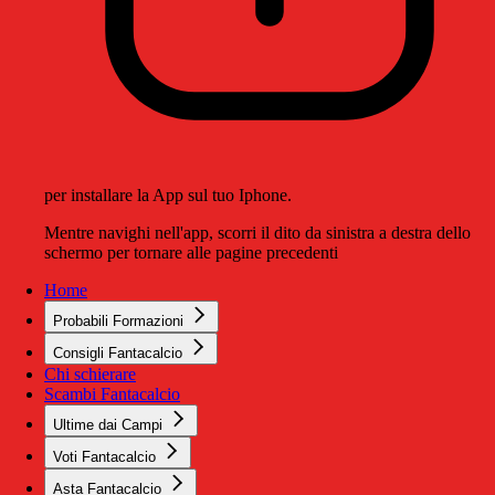
per installare la App sul tuo Iphone.
Mentre navighi nell'app, scorri il dito da sinistra a destra dello
schermo per tornare alle pagine precedenti
Home
Probabili Formazioni
Consigli Fantacalcio
Chi schierare
Scambi Fantacalcio
Ultime dai Campi
Voti Fantacalcio
Asta Fantacalcio