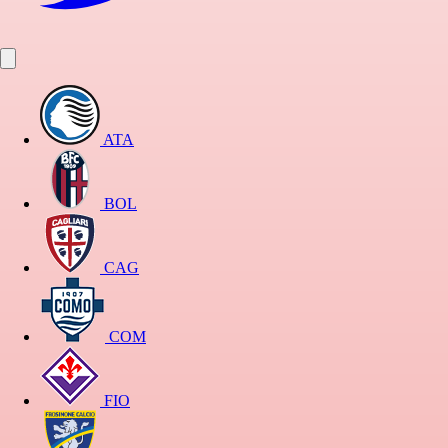
ATA
BOL
CAG
COM
FIO