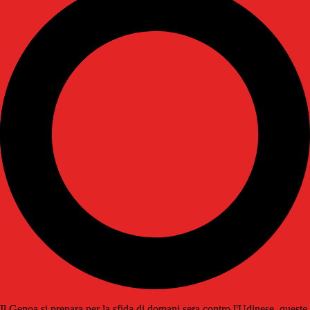
Il Genoa si prepara per la sfida di domani sera contro l'Udinese, queste