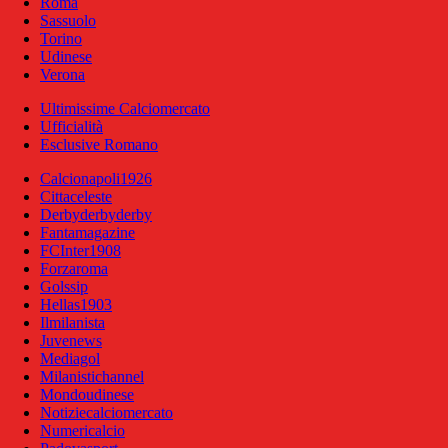
Roma
Sassuolo
Torino
Udinese
Verona
Ultimissime Calciomercato
Ufficialità
Esclusive Romano
Calcionapoli1926
Cittaceleste
Derbyderbyderby
Fantamagazine
FCInter1908
Forzaroma
Golssip
Hellas1903
Ilmilanista
Juvenews
Mediagol
Milanistichannel
Mondoudinese
Notiziecalciomercato
Numericalcio