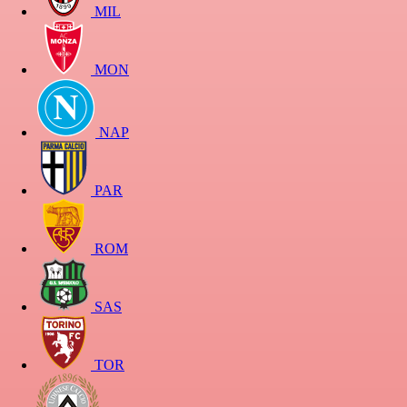
MIL
MON
NAP
PAR
ROM
SAS
TOR