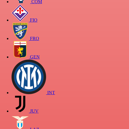
COM
FIO
FRO
GEN
INT
JUV