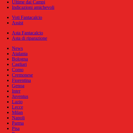
Ultime dai Campi
Indicazioni amichevoli
Voti Fantacalcio
Assist
Asta Fantacalcio
Asta di riparazione
News
Atalanta
Bologna
Cagliari
Como
Cremonese
Fiorentina
Genoa
Inter
Juventus
Lazio
Lecce
Milan
Napoli
Parma
Pisa