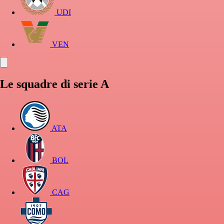
UDI
VEN
Le squadre di serie A
ATA
BOL
CAG