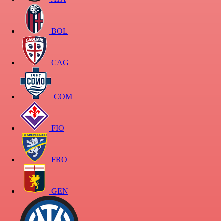
BOL
CAG
COM
FIO
FRO
GEN