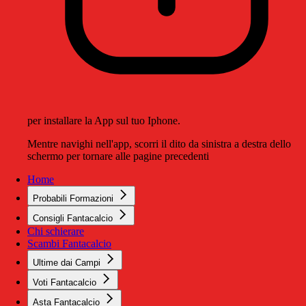
per installare la App sul tuo Iphone.
Mentre navighi nell'app, scorri il dito da sinistra a destra dello
schermo per tornare alle pagine precedenti
Home
Probabili Formazioni
Consigli Fantacalcio
Chi schierare
Scambi Fantacalcio
Ultime dai Campi
Voti Fantacalcio
Asta Fantacalcio