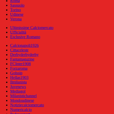
Roma
Sassuolo
Torino
Udinese
Verona
Ultimissime Calciomercato
Ufficialità
Esclusive Romano
Calcionapoli1926
Cittaceleste
Derbyderbyderby
Fantamagazine
FCInter1908
Forzaroma
Golssip
Hellas1903
Ilmilanista
Juvenews
Mediagol
Milanistichannel
Mondoudinese
Notiziecalciomercato
Numericalcio