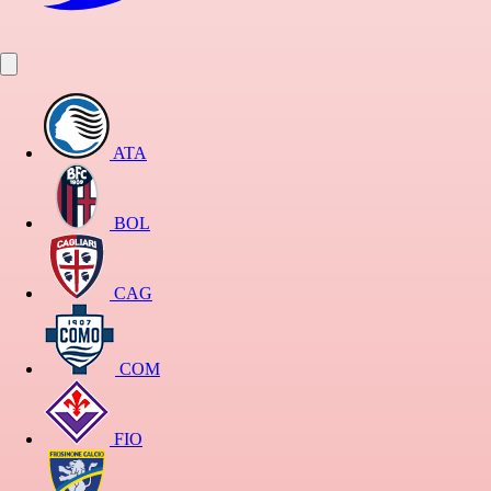
ATA
BOL
CAG
COM
FIO