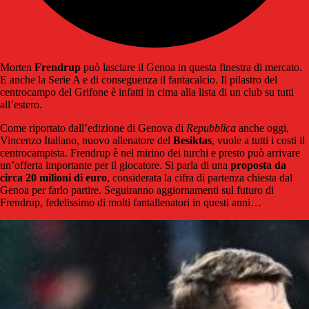
Morten
Frendrup
può lasciare il Genoa in questa finestra di mercato.
E anche la Serie A e di conseguenza il fantacalcio. Il pilastro del
centrocampo del Grifone è infatti in cima alla lista di un club su tutti
all’estero.
Come riportato dall’edizione di Genova di
Repubblica
anche oggi,
Vincenzo Italiano, nuovo allenatore del
Besiktas
, vuole a tutti i costi il
centrocampista. Frendrup è nel mirino dei turchi e presto può arrivare
un’offerta importante per il giocatore. Si parla di una
proposta da
circa 20 milioni di euro
, considerata la cifra di partenza chiesta dal
Genoa per farlo partire. Seguiranno aggiornamenti sul futuro di
Frendrup, fedelissimo di molti fantallenatori in questi anni…