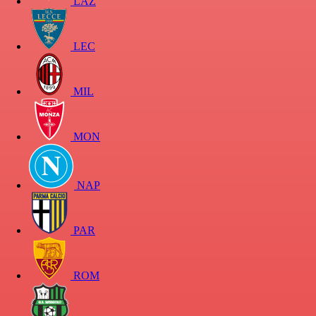
LAZ
LEC
MIL
MON
NAP
PAR
ROM