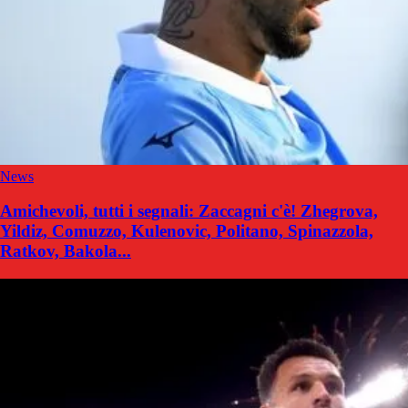
News
Amichevoli, tutti i segnali: Zaccagni c'è! Zhegrova,
Yildiz, Comuzzo, Kulenovic, Politano, Spinazzola,
Ratkov, Bakola...