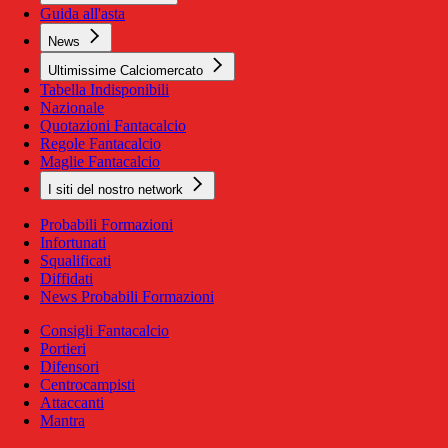
Guida all'asta
News
Ultimissime Calciomercato
Tabella Indisponibili
Nazionale
Quotazioni Fantacalcio
Regole Fantacalcio
Maglie Fantacalcio
I siti del nostro network
Probabili Formazioni
Infortunati
Squalificati
Diffidati
News Probabili Formazioni
Consigli Fantacalcio
Portieri
Difensori
Centrocampisti
Attaccanti
Mantra