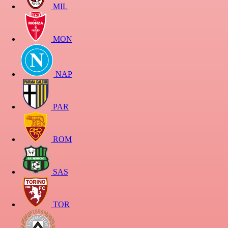
MIL
MON
NAP
PAR
ROM
SAS
TOR