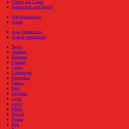
Ultime dai Campi
Indicazioni amichevoli
Voti Fantacalcio
Assist
Asta Fantacalcio
Asta di riparazione
News
Atalanta
Bologna
Cagliari
Como
Cremonese
Fiorentina
Genoa
Inter
Juventus
Lazio
Lecce
Milan
Napoli
Parma
Pisa