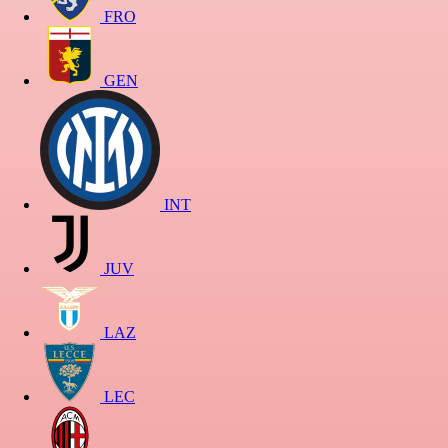
FRO
GEN
INT
JUV
LAZ
LEC