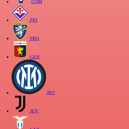
COM
FIO
FRO
GEN
INT
JUV