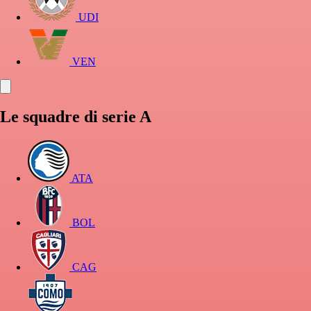
UDI
VEN
Le squadre di serie A
ATA
BOL
CAG