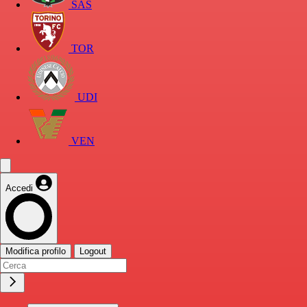
SAS
TOR
UDI
VEN
Accedi
Modifica profilo
Logout