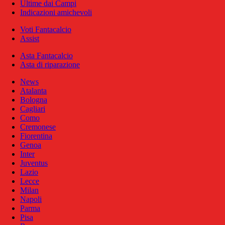
Ultime dai Campi
Indicazioni amichevoli
Voti Fantacalcio
Assist
Asta Fantacalcio
Asta di riparazione
News
Atalanta
Bologna
Cagliari
Como
Cremonese
Fiorentina
Genoa
Inter
Juventus
Lazio
Lecce
Milan
Napoli
Parma
Pisa