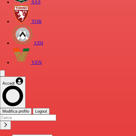
SAS
TOR
UDI
VEN
Accedi
Modifica profilo
Logout