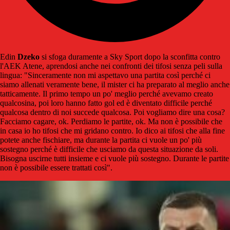
Edin
Dzeko
si sfoga duramente a Sky Sport dopo la sconfitta contro
l'AEK Atene, aprendosi anche nei confronti dei tifosi senza peli sulla
lingua: "Sinceramente non mi aspettavo una partita così perché ci
siamo allenati veramente bene, il mister ci ha preparato al meglio anche
tatticamente. Il primo tempo un po' meglio perché avevamo creato
qualcosina, poi loro hanno fatto gol ed è diventato difficile perché
qualcosa dentro di noi succede qualcosa. Poi vogliamo dire una cosa?
Facciamo cagare, ok. Perdiamo le partite, ok. Ma non è possibile che
in casa io ho tifosi che mi gridano contro. Io dico ai tifosi che alla fine
potete anche fischiare, ma durante la partita ci vuole un po' più
sostegno perché è difficile che usciamo da questa situazione da soli.
Bisogna uscirne tutti insieme e ci vuole più sostegno. Durante le partite
non è possibile essere trattati così".