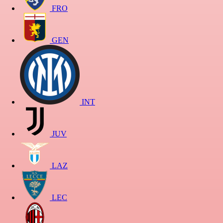
FRO
GEN
INT
JUV
LAZ
LEC