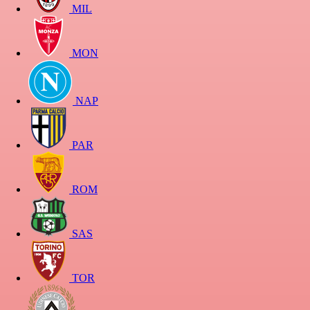
MIL
MON
NAP
PAR
ROM
SAS
TOR