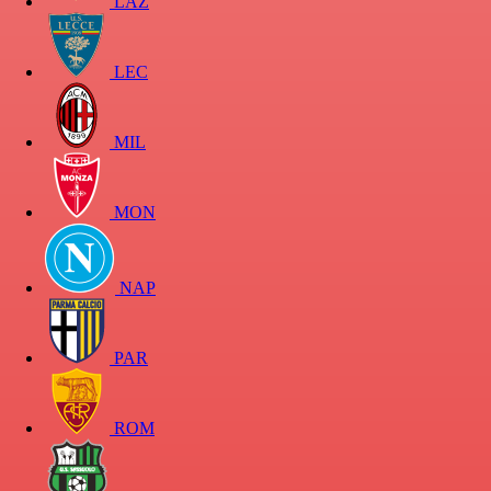
LAZ
LEC
MIL
MON
NAP
PAR
ROM