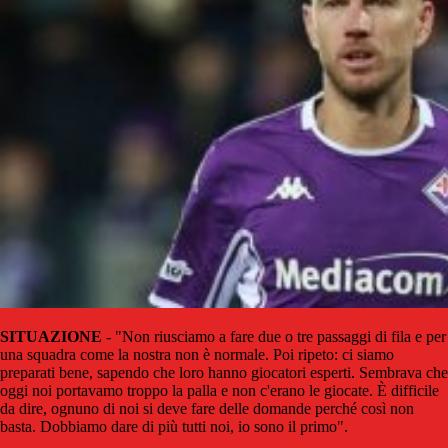
SITUAZIONE
- "Non riusciamo a fare due o tre passaggi di fila e per
una squadra come la nostra non è normale. Poi ripeto: ci siamo
preparati bene, sapendo che loro hanno giocatori esperti. Sembrava che
oggi noi portavamo troppo la palla e non c'erano le giocate. È difficile
da dire, ognuno di noi si deve fare delle domande perché così non
basta. Dobbiamo dare di più tutti noi, io sono il primo".