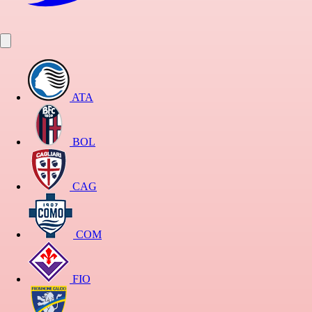
ATA
BOL
CAG
COM
FIO