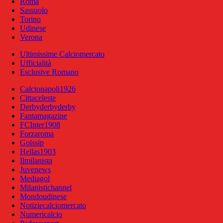
Roma
Sassuolo
Torino
Udinese
Verona
Ultimissime Calciomercato
Ufficialità
Esclusive Romano
Calcionapoli1926
Cittaceleste
Derbyderbyderby
Fantamagazine
FCInter1908
Forzaroma
Golssip
Hellas1903
Ilmilanista
Juvenews
Mediagol
Milanistichannel
Mondoudinese
Notiziecalciomercato
Numericalcio