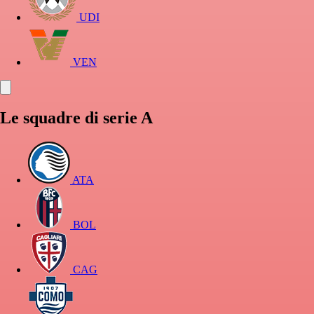
UDI
VEN
Le squadre di serie A
ATA
BOL
CAG