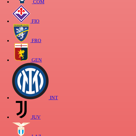
COM
FIO
FRO
GEN
INT
JUV