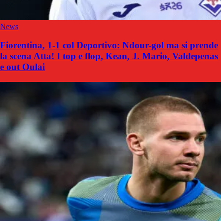
News
Fiorentina, 1-1 col Deportivo: Ndour-gol ma si prende
la scena Atta! I top e flop, Kean, J. Mario, Valdepenas
e out Oulai