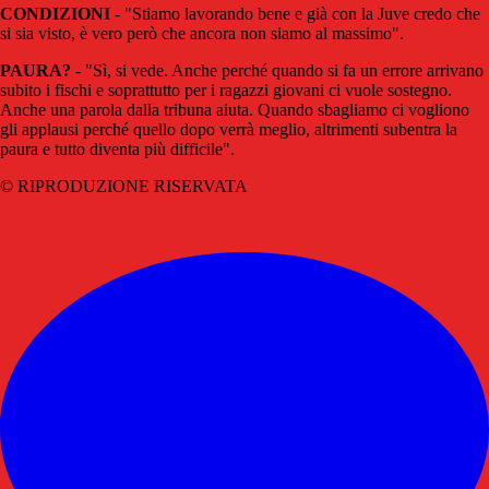
CONDIZIONI
- "Stiamo lavorando bene e già con la Juve credo che
si sia visto, è vero però che ancora non siamo al massimo".
PAURA?
- "Sì, si vede. Anche perché quando si fa un errore arrivano
subito i fischi e soprattutto per i ragazzi giovani ci vuole sostegno.
Anche una parola dalla tribuna aiuta. Quando sbagliamo ci vogliono
gli applausi perché quello dopo verrà meglio, altrimenti subentra la
paura e tutto diventa più difficile".
© RIPRODUZIONE RISERVATA