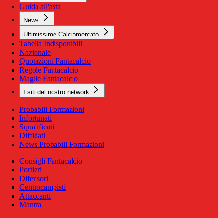
Guida all'asta
News
Ultimissime Calciomercato
Tabella Indisponibili
Nazionale
Quotazioni Fantacalcio
Regole Fantacalcio
Maglie Fantacalcio
I siti del nostro network
Probabili Formazioni
Infortunati
Squalificati
Diffidati
News Probabili Formazioni
Consigli Fantacalcio
Portieri
Difensori
Centrocampisti
Attaccanti
Mantra