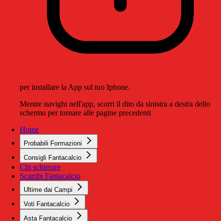
per installare la App sul tuo Iphone.
Mentre navighi nell'app, scorri il dito da sinistra a destra dello
schermo per tornare alle pagine precedenti
Home
Probabili Formazioni
Consigli Fantacalcio
Chi schierare
Scambi Fantacalcio
Ultime dai Campi
Voti Fantacalcio
Asta Fantacalcio