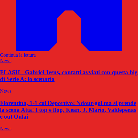
Continua la lettura
News
FLASH - Gabriel Jesus, contatti avviati con questa big
di Serie A: lo scenario
News
Fiorentina, 1-1 col Deportivo: Ndour-gol ma si prende
la scena Atta! I top e flop, Kean, J. Mario, Valdepenas
e out Oulai
News