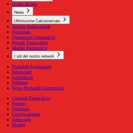
Guida all'asta
News
Ultimissime Calciomercato
Tabella Indisponibili
Nazionale
Quotazioni Fantacalcio
Regole Fantacalcio
Maglie Fantacalcio
I siti del nostro network
Probabili Formazioni
Infortunati
Squalificati
Diffidati
News Probabili Formazioni
Consigli Fantacalcio
Portieri
Difensori
Centrocampisti
Attaccanti
Mantra