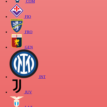
COM
FIO
FRO
GEN
INT
JUV