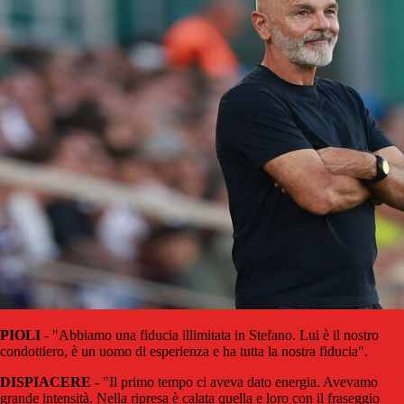
PIOLI
- "Abbiamo una fiducia illimitata in Stefano. Lui è il nostro
condottiero, è un uomo di esperienza e ha tutta la nostra fiducia".
DISPIACERE
- "Il primo tempo ci aveva dato energia. Avevamo
grande intensità. Nella ripresa è calata quella e loro con il fraseggio