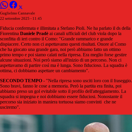
Guglielmo Cannavale
22 settembre 2025 - 11:45
Fiducia confermata e illimitata a Stefano Pioli. Ne ha parlato il ds della
Fiorentina
Daniele
Pradè
ai canali ufficiali del club viola dopo la
sconfitta di ieri contro il Como: "Grande rammarico e grande
dispiacere. Certo non ci aspettavamo questi risultati. Onore al Como
che ha giocato una grande gara, noi però abbiamo fatto un ottimo
primo tempo e poi siamo calati nella ripresa. Era meglio forse gestire
alcune situazioni. Noi però siamo all'inizio di un percorso. Non ci
aspettavamo di partire così ma è lunga. Sono fiducioso. La squadra è
ottima, ci dobbiamo aspettare un cambiamento".
SECONDO TEMPO
- "Nella ripresa sono usciti loro con il fraseggio.
Sono bravi, fanno le cose a memoria. Però la partita era finita, poi
abbiamo preso un gol evitabile sotto il profilo dell'atteggiamento. La
squadra si impegna e noi dobbiamo essere fiduciosi. Nonostante il
percorso sia iniziato in maniera tortuosa siamo convinti che ne
usciremo".