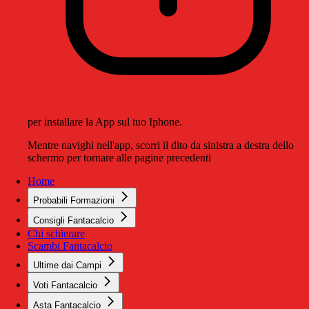
per installare la App sul tuo Iphone.
Mentre navighi nell'app, scorri il dito da sinistra a destra dello
schermo per tornare alle pagine precedenti
Home
Probabili Formazioni
Consigli Fantacalcio
Chi schierare
Scambi Fantacalcio
Ultime dai Campi
Voti Fantacalcio
Asta Fantacalcio