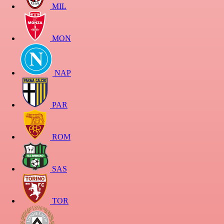
MIL
MON
NAP
PAR
ROM
SAS
TOR