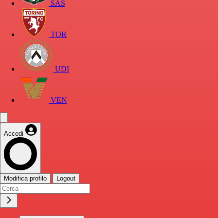
SAS
TOR
UDI
VEN
Accedi
Modifica profilo
Logout