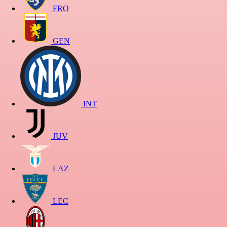
FRO
GEN
INT
JUV
LAZ
LEC