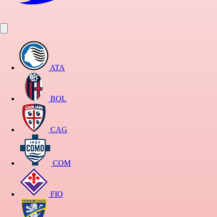
ATA
BOL
CAG
COM
FIO