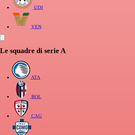
UDI
VEN
Le squadre di serie A
ATA
BOL
CAG