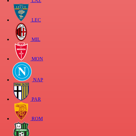
LAZ
LEC
MIL
MON
NAP
PAR
ROM