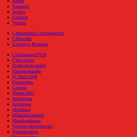
Roma
Sassuolo
Torino
Udinese
Verona
Ultimissime Calciomercato
Ufficialità
Esclusive Romano
Calcionapoli1926
Cittaceleste
Derbyderbyderby
Fantamagazine
FCInter1908
Forzaroma
Golssip
Hellas1903
Ilmilanista
Juvenews
Mediagol
Milanistichannel
Mondoudinese
Notiziecalciomercato
Numericalcio