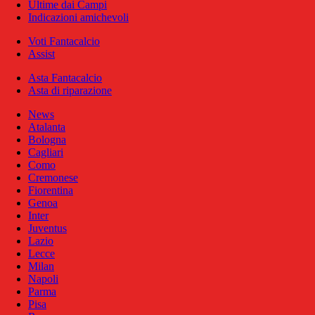
Ultime dai Campi
Indicazioni amichevoli
Voti Fantacalcio
Assist
Asta Fantacalcio
Asta di riparazione
News
Atalanta
Bologna
Cagliari
Como
Cremonese
Fiorentina
Genoa
Inter
Juventus
Lazio
Lecce
Milan
Napoli
Parma
Pisa