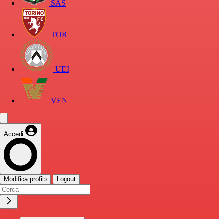
SAS
TOR
UDI
VEN
Accedi
Modifica profilo
Logout