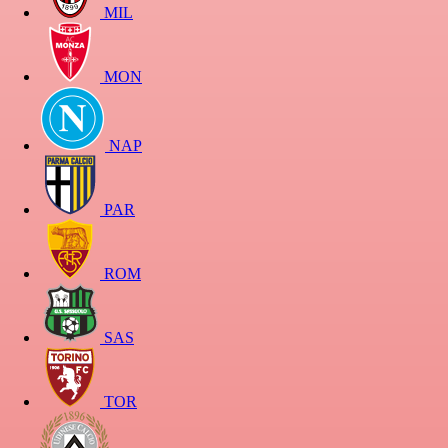
MIL
MON
NAP
PAR
ROM
SAS
TOR