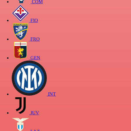
COM
FIO
FRO
GEN
INT
JUV