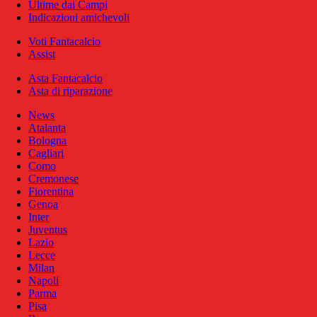
Ultime dai Campi
Indicazioni amichevoli
Voti Fantacalcio
Assist
Asta Fantacalcio
Asta di riparazione
News
Atalanta
Bologna
Cagliari
Como
Cremonese
Fiorentina
Genoa
Inter
Juventus
Lazio
Lecce
Milan
Napoli
Parma
Pisa