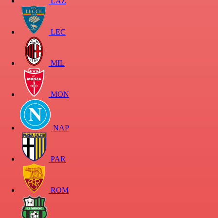
LAZ
LEC
MIL
MON
NAP
PAR
ROM