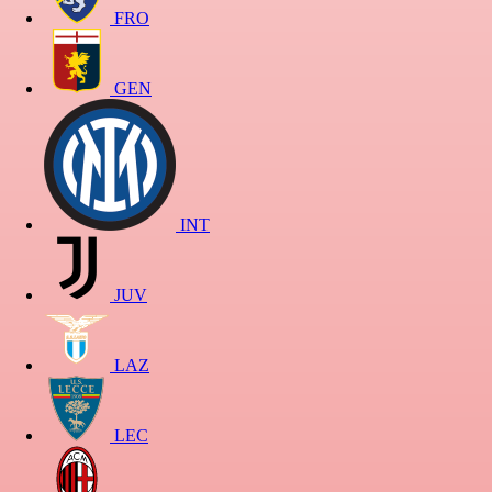
FRO
GEN
INT
JUV
LAZ
LEC