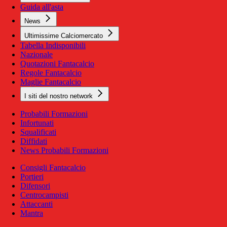
Guida all'asta
News
Ultimissime Calciomercato
Tabella Indisponibili
Nazionale
Quotazioni Fantacalcio
Regole Fantacalcio
Maglie Fantacalcio
I siti del nostro network
Probabili Formazioni
Infortunati
Squalificati
Diffidati
News Probabili Formazioni
Consigli Fantacalcio
Portieri
Difensori
Centrocampisti
Attaccanti
Mantra