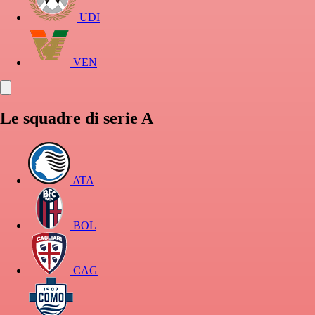
UDI
VEN
Le squadre di serie A
ATA
BOL
CAG