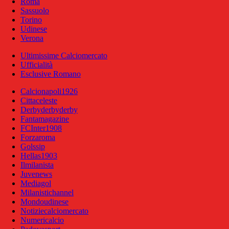
Roma
Sassuolo
Torino
Udinese
Verona
Ultimissime Calciomercato
Ufficialità
Esclusive Romano
Calcionapoli1926
Cittaceleste
Derbyderbyderby
Fantamagazine
FCInter1908
Forzaroma
Golssip
Hellas1903
Ilmilanista
Juvenews
Mediagol
Milanistichannel
Mondoudinese
Notiziecalciomercato
Numericalcio