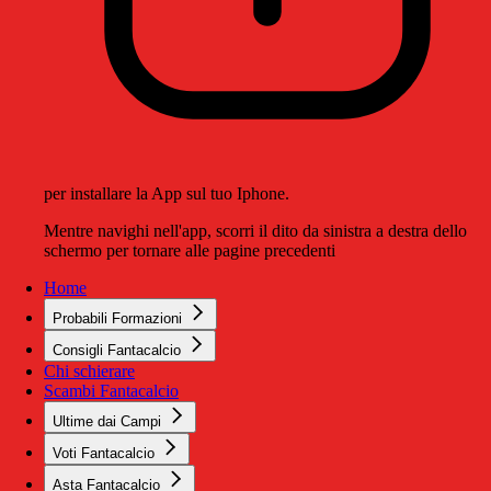
per installare la App sul tuo Iphone.
Mentre navighi nell'app, scorri il dito da sinistra a destra dello
schermo per tornare alle pagine precedenti
Home
Probabili Formazioni
Consigli Fantacalcio
Chi schierare
Scambi Fantacalcio
Ultime dai Campi
Voti Fantacalcio
Asta Fantacalcio