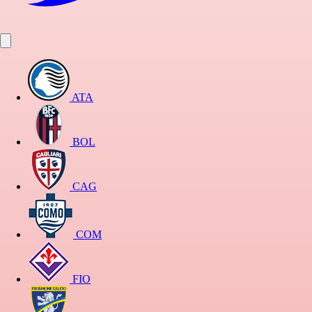
ATA
BOL
CAG
COM
FIO