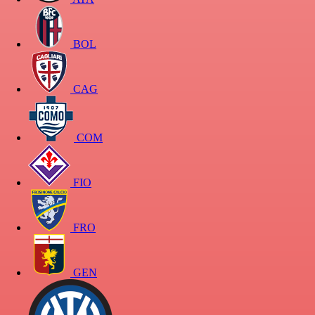
BOL
CAG
COM
FIO
FRO
GEN