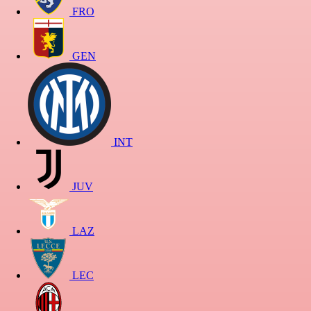
FRO
GEN
INT
JUV
LAZ
LEC