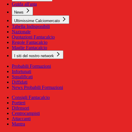
Guida all'asta
News
Ultimissime Calciomercato
Tabella Indisponibili
Nazionale
Quotazioni Fantacalcio
Regole Fantacalcio
Maglie Fantacalcio
I siti del nostro network
Probabili Formazioni
Infortunati
Squalificati
Diffidati
News Probabili Formazioni
Consigli Fantacalcio
Portieri
Difensori
Centrocampisti
Attaccanti
Mantra