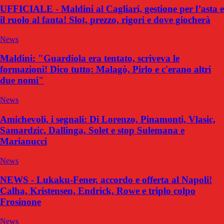
UFFICIALE - Maldini al Cagliari, gestione per l’asta e
il ruolo al fanta! Slot, prezzo, rigori e dove giocherà
News
Maldini: "Guardiola era tentato, scriveva le
formazioni! Dico tutto: Malagò, Pirlo e c'erano altri
due nomi"
News
Amichevoli, i segnali: Di Lorenzo, Pinamonti, Vlasic,
Samardzic, Dallinga, Solet e stop Sulemana e
Marianucci
News
NEWS - Lukaku-Fener, accordo e offerta al Napoli!
Calha, Kristensen, Endrick, Rowe e triplo colpo
Frosinone
News