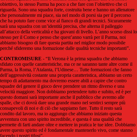
obiettivo, lo stesso Parma ha poco a che fare con l’obiettivo che ci
riguarda. Sono una squadra forte, costruita bene e hanno un allenatore
che personalmente mi piace, sia nel modo di porsi sia per il percorso
che ha potuto fare come vice al fianco di grandi tecnici. Sicuramente
sarà una squadra con un’identità precisa, che alterna il palleggio
all’attacco della verticalità e ha giovani di livello. L’anno scorso dissi lo
stesso per il Como e penso che quest’anno varrà per il Parma, noi
abbiamo bisogno di fare questa partita nel miglior modo possibile
perché sfideremo una formazione dalle qualità tecniche importanti”.
CONTROMISURE
- “Il Verona è la prima squadra che abbiamo
sfidato con quelle caratteristiche, ma ce ne saranno tante altre come il
Parma, la Roma, l’Atalanta, l’Udinese… Tutte formazioni che fanno
dell’aggressività costante una propria caratteristica, abbiamo un certo
tempo di adattamento ma dovremo essere abili a capire che contro
squadre del genere il gioco deve prendere un ritmo diverso e una
velocità maggiore. Non dobbiamo pretendere tutto e subito, ed è per
questo domani sarà importante anche il pubblico che avremo alle
spalle, che ci dovrà dare una grande mano nel sentirci sempre più
consapevoli di noi e di ciò che sappiamo fare. Tutto il resto sarà
condito dal lavoro, ma io aggiungo che abbiamo iniziato questa
avventura con uno spirito incredibile, e questa è una qualità che
permette di farti andare oltre e mettere in pratica le tue idee. Dobbiamo
avere questo spirito ed è fondamentale mantenerlo vivo, come stanno
facendo i nostri tifosi”.