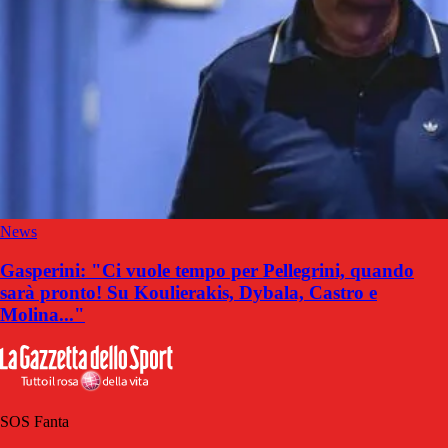
News
Gasperini: "Ci vuole tempo per Pellegrini, quando
sarà pronto! Su Koulierakis, Dybala, Castro e
Molina..."
SOS Fanta