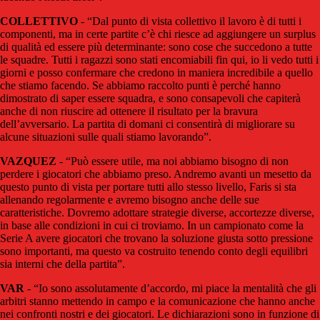
COLLETTIVO
- “Dal punto di vista collettivo il lavoro è di tutti i
componenti, ma in certe partite c’è chi riesce ad aggiungere un surplus
di qualità ed essere più determinante: sono cose che succedono a tutte
le squadre. Tutti i ragazzi sono stati encomiabili fin qui, io li vedo tutti i
giorni e posso confermare che credono in maniera incredibile a quello
che stiamo facendo. Se abbiamo raccolto punti è perché hanno
dimostrato di saper essere squadra, e sono consapevoli che capiterà
anche di non riuscire ad ottenere il risultato per la bravura
dell’avversario. La partita di domani ci consentirà di migliorare su
alcune situazioni sulle quali stiamo lavorando”.
VAZQUEZ
- “Può essere utile, ma noi abbiamo bisogno di non
perdere i giocatori che abbiamo preso. Andremo avanti un mesetto da
questo punto di vista per portare tutti allo stesso livello, Faris si sta
allenando regolarmente e avremo bisogno anche delle sue
caratteristiche. Dovremo adottare strategie diverse, accortezze diverse,
in base alle condizioni in cui ci troviamo. In un campionato come la
Serie A avere giocatori che trovano la soluzione giusta sotto pressione
sono importanti, ma questo va costruito tenendo conto degli equilibri
sia interni che della partita”.
VAR
- “Io sono assolutamente d’accordo, mi piace la mentalità che gli
arbitri stanno mettendo in campo e la comunicazione che hanno anche
nei confronti nostri e dei giocatori. Le dichiarazioni sono in funzione di