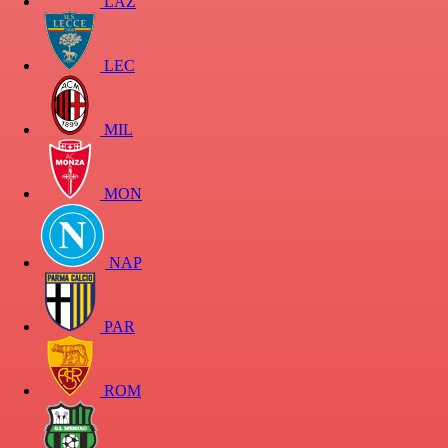
LAZ
LEC
MIL
MON
NAP
PAR
ROM