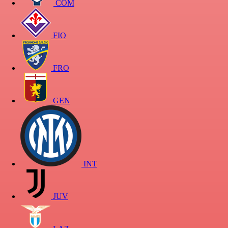
COM
FIO
FRO
GEN
INT
JUV