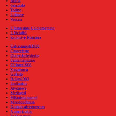
Roma
Sassuolo
Torino
Udinese
Verona
Ultimissime Calciomercato
Ufficialità
Esclusive Romano
Calcionapoli1926
Cittaceleste
Derbyderbyderby
Fantamagazine
FCInter1908
Forzaroma
Golssip
Hellas1903
Ilmilanista
Juvenews
Mediagol
Milanistichannel
Mondoudinese
Notiziecalciomercato
Numericalcio