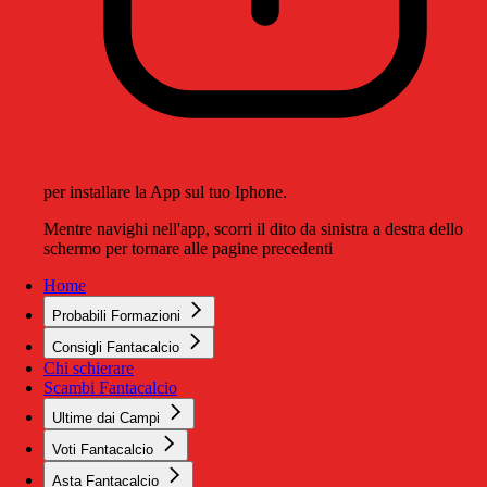
per installare la App sul tuo Iphone.
Mentre navighi nell'app, scorri il dito da sinistra a destra dello
schermo per tornare alle pagine precedenti
Home
Probabili Formazioni
Consigli Fantacalcio
Chi schierare
Scambi Fantacalcio
Ultime dai Campi
Voti Fantacalcio
Asta Fantacalcio