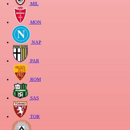
MIL
MON
NAP
PAR
ROM
SAS
TOR