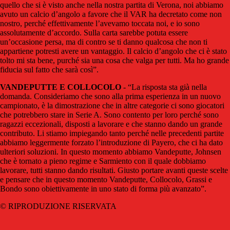
quello che si è visto anche nella nostra partita di Verona, noi abbiamo
avuto un calcio d’angolo a favore che il VAR ha decretato come non
nostro, perché effettivamente l’avevamo toccata noi, e io sono
assolutamente d’accordo. Sulla carta sarebbe potuta essere
un’occasione persa, ma di contro se ti danno qualcosa che non ti
appartiene potresti avere un vantaggio. Il calcio d’angolo che ci è stato
tolto mi sta bene, purché sia una cosa che valga per tutti. Ma ho grande
fiducia sul fatto che sarà così”.
VANDEPUTTE E COLLOCOLO
- “La risposta sta già nella
domanda. Consideriamo che sono alla prima esperienza in un nuovo
campionato, è la dimostrazione che in altre categorie ci sono giocatori
che potrebbero stare in Serie A. Sono contento per loro perché sono
ragazzi eccezionali, disposti a lavorare e che stanno dando un grande
contributo. Li stiamo impiegando tanto perché nelle precedenti partite
abbiamo leggermente forzato l’introduzione di Payero, che ci ha dato
ulteriori soluzioni. In questo momento abbiamo Vandeputte, Johnsen
che è tornato a pieno regime e Sarmiento con il quale dobbiamo
lavorare, tutti stanno dando risultati. Giusto portare avanti queste scelte
e pensare che in questo momento Vandeputte, Collocolo, Grassi e
Bondo sono obiettivamente in uno stato di forma più avanzato”.
© RIPRODUZIONE RISERVATA