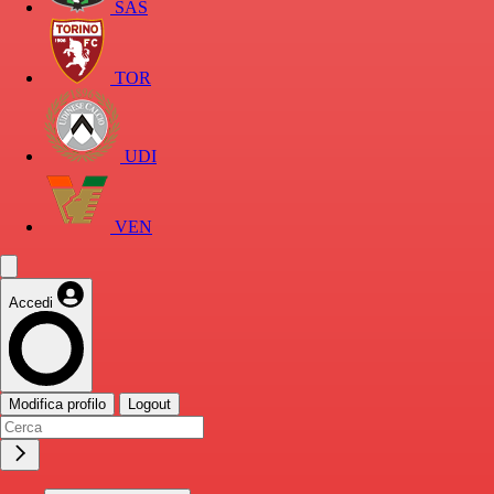
SAS
TOR
UDI
VEN
Accedi
Modifica profilo
Logout