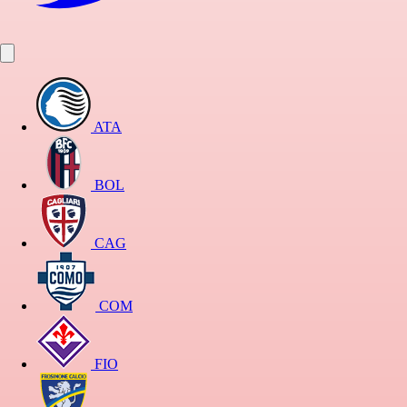
ATA
BOL
CAG
COM
FIO