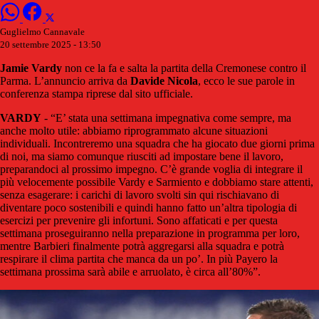
Guglielmo Cannavale
20 settembre 2025 - 13:50
Jamie Vardy
non ce la fa e salta la partita della Cremonese contro il
Parma. L’annuncio arriva da
Davide
Nicola
, ecco le sue parole in
conferenza stampa riprese dal sito ufficiale.
VARDY
- “E’ stata una settimana impegnativa come sempre, ma
anche molto utile: abbiamo riprogrammato alcune situazioni
individuali. Incontreremo una squadra che ha giocato due giorni prima
di noi, ma siamo comunque riusciti ad impostare bene il lavoro,
preparandoci al prossimo impegno. C’è grande voglia di integrare il
più velocemente possibile Vardy e Sarmiento e dobbiamo stare attenti,
senza esagerare: i carichi di lavoro svolti sin qui rischiavano di
diventare poco sostenibili e quindi hanno fatto un’altra tipologia di
esercizi per prevenire gli infortuni. Sono affaticati e per questa
settimana proseguiranno nella preparazione in programma per loro,
mentre Barbieri finalmente potrà aggregarsi alla squadra e potrà
respirare il clima partita che manca da un po’. In più Payero la
settimana prossima sarà abile e arruolato, è circa all’80%”.