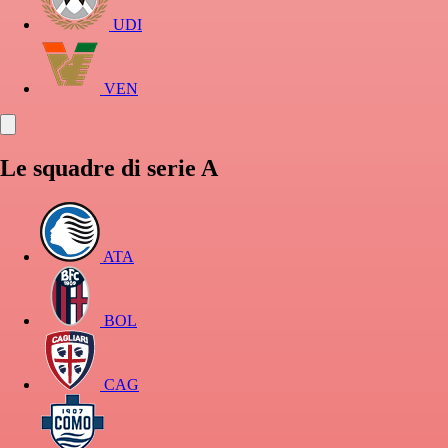
UDI
VEN
Le squadre di serie A
ATA
BOL
CAG