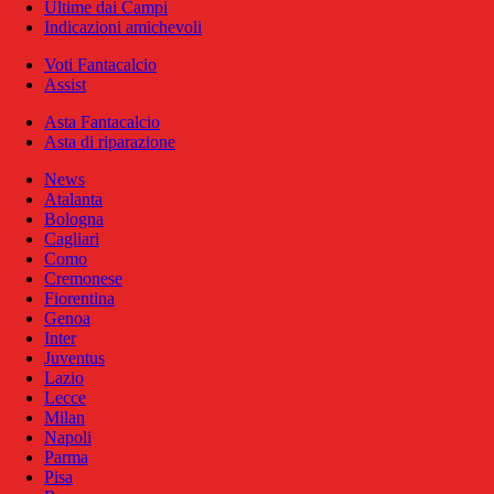
Ultime dai Campi
Indicazioni amichevoli
Voti Fantacalcio
Assist
Asta Fantacalcio
Asta di riparazione
News
Atalanta
Bologna
Cagliari
Como
Cremonese
Fiorentina
Genoa
Inter
Juventus
Lazio
Lecce
Milan
Napoli
Parma
Pisa