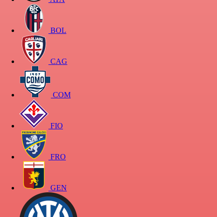
BOL
CAG
COM
FIO
FRO
GEN