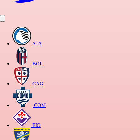
ATA
BOL
CAG
COM
FIO