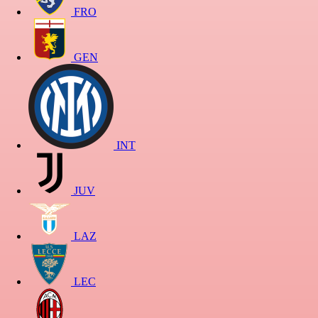
FRO
GEN
INT
JUV
LAZ
LEC