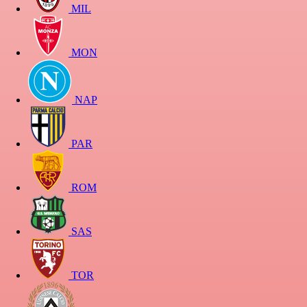
MIL
MON
NAP
PAR
ROM
SAS
TOR