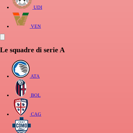
UDI
VEN
Le squadre di serie A
ATA
BOL
CAG