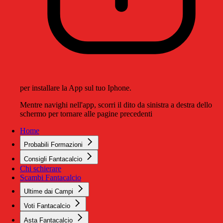
per installare la App sul tuo Iphone.
Mentre navighi nell'app, scorri il dito da sinistra a destra dello
schermo per tornare alle pagine precedenti
Home
Probabili Formazioni
Consigli Fantacalcio
Chi schierare
Scambi Fantacalcio
Ultime dai Campi
Voti Fantacalcio
Asta Fantacalcio