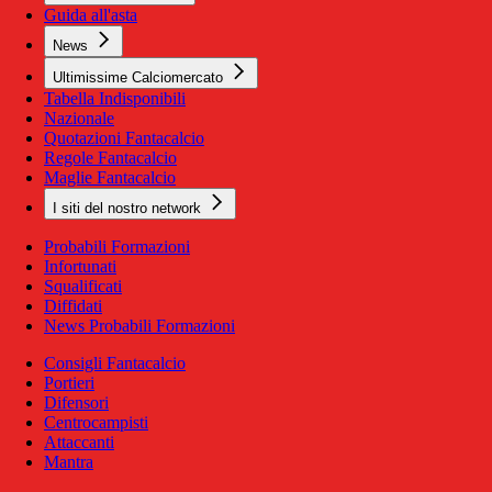
Guida all'asta
News
Ultimissime Calciomercato
Tabella Indisponibili
Nazionale
Quotazioni Fantacalcio
Regole Fantacalcio
Maglie Fantacalcio
I siti del nostro network
Probabili Formazioni
Infortunati
Squalificati
Diffidati
News Probabili Formazioni
Consigli Fantacalcio
Portieri
Difensori
Centrocampisti
Attaccanti
Mantra