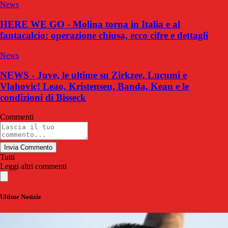
News
HERE WE GO - Molina torna in Italia e al
fantacalcio: operazione chiusa, ecco cifre e dettagli
News
NEWS - Juve, le ultime su Zirkzee, Lucumi e
Vlahovic! Leao, Kristensen, Banda, Kean e le
condizioni di Bisseck
Commenti
Invia Commento
Tutti
Leggi altri commenti
Ultime Notizie