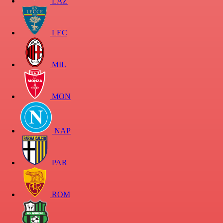
LAZ
LEC
MIL
MON
NAP
PAR
ROM