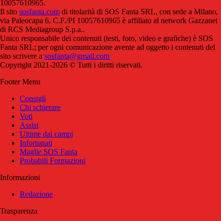
10057610965.
Il sito
sosfanta.com
di titolarità di SOS Fanta SRL, con sede a Milano,
via Paleocapa 6, C.F./PI 10057610965 è affiliato al network Gazzanet
di RCS Mediagroup S.p.a..
Unico responsabile dei contenuti (testi, foto, video e grafiche) è SOS
Fanta SRL; per ogni comunicazione avente ad oggetto i contenuti del
sito scrivere a
sosfanta@gmail.com
Copyright 2021-2026 © Tutti i diritti riservati.
Footer Menu
Consigli
Chi schierare
Voti
Assist
Ultime dai campi
Infortunati
Maglie SOS Fanta
Probabili Formazioni
Informazioni
Redazione
Trasparenza