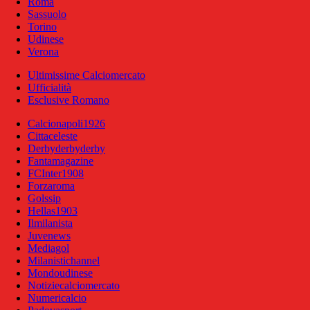
Roma
Sassuolo
Torino
Udinese
Verona
Ultimissime Calciomercato
Ufficialità
Esclusive Romano
Calcionapoli1926
Cittaceleste
Derbyderbyderby
Fantamagazine
FCInter1908
Forzaroma
Golssip
Hellas1903
Ilmilanista
Juvenews
Mediagol
Milanistichannel
Mondoudinese
Notiziecalciomercato
Numericalcio