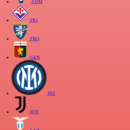
COM
FIO
FRO
GEN
INT
JUV