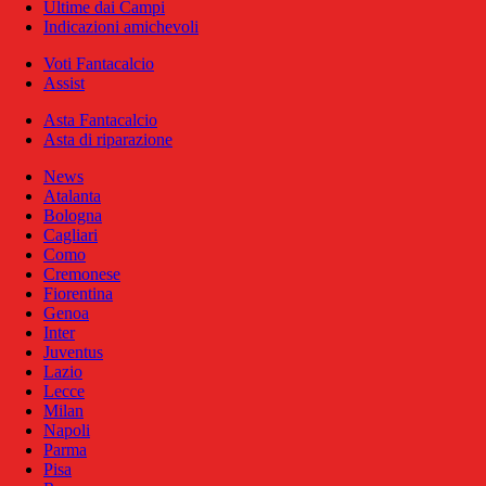
Ultime dai Campi
Indicazioni amichevoli
Voti Fantacalcio
Assist
Asta Fantacalcio
Asta di riparazione
News
Atalanta
Bologna
Cagliari
Como
Cremonese
Fiorentina
Genoa
Inter
Juventus
Lazio
Lecce
Milan
Napoli
Parma
Pisa