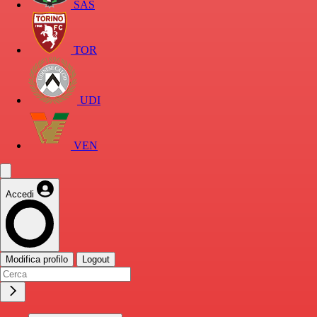
SAS
TOR
UDI
VEN
Accedi
Modifica profilo
Logout