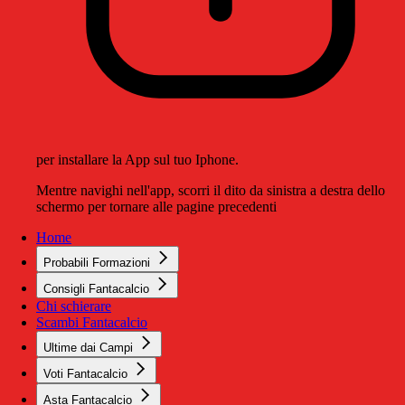
per installare la App sul tuo Iphone.
Mentre navighi nell'app, scorri il dito da sinistra a destra dello
schermo per tornare alle pagine precedenti
Home
Probabili Formazioni
Consigli Fantacalcio
Chi schierare
Scambi Fantacalcio
Ultime dai Campi
Voti Fantacalcio
Asta Fantacalcio