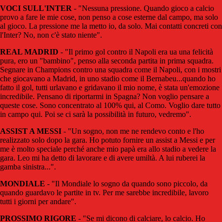
VOCI SULL'INTER
- "Nessuna pressione. Quando gioco a calcio
provo a fare le mie cose, non penso a cose esterne dal campo, ma solo
al gioco. La pressione me la metto io, da solo. Mai contatti concreti con
l'Inter? No, non c'è stato niente".
REAL MADRID
- "Il primo gol contro il Napoli era ua una felicità
pura, ero un "bambino", penso alla seconda partita in prima squadra.
Segnare in Champions contro una squadra come il Napoli, con i mostri
che giocavano a Madrid, in uno stadio come il Bernabeu...quando ho
fatto il gol, tutti urlavano e gridavano il mio nome, è stata un'emozione
incredibile. Pensano di riportarmi in Spagna? Non voglio pensare a
queste cose. Sono concentrato al 100% qui, al Como. Voglio dare tutto
in campo qui. Poi se ci sarà la possibilità in futuro, vedremo".
ASSIST A MESSI
- "Un sogno, non me ne rendevo conto e l'ho
realizzato solo dopo la gara. Ho potuto fornire un assist a Messi e per
me è molto speciale perché anche mio papà era allo stadio a vedere la
gara. Leo mi ha detto di lavorare e di avere umiltà. A lui ruberei la
gamba sinistra...".
MONDIALE
- "Il Mondiale lo sogno da quando sono piccolo, da
quando guardavo le partite in tv. Per me sarebbe incredibile, lavoro
tutti i giorni per andare".
PROSSIMO RIGORE
- "Se mi dicono di calciare, lo calcio. Ho