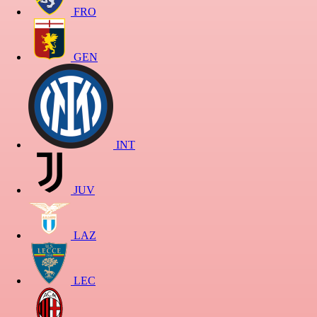
FRO
GEN
INT
JUV
LAZ
LEC