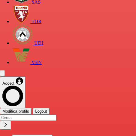
SAS
TOR
UDI
VEN
Accedi
Modifica profilo
Logout