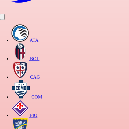
ATA
BOL
CAG
COM
FIO