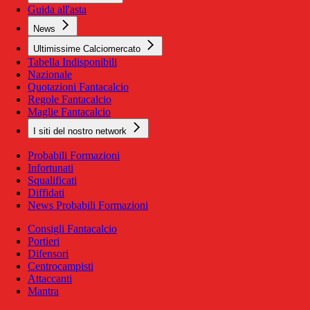
Guida all'asta
News
Ultimissime Calciomercato
Tabella Indisponibili
Nazionale
Quotazioni Fantacalcio
Regole Fantacalcio
Maglie Fantacalcio
I siti del nostro network
Probabili Formazioni
Infortunati
Squalificati
Diffidati
News Probabili Formazioni
Consigli Fantacalcio
Portieri
Difensori
Centrocampisti
Attaccanti
Mantra