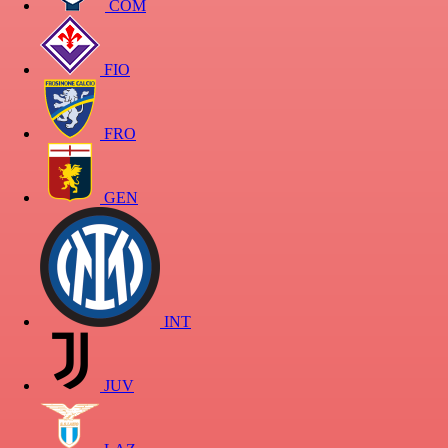
COM
FIO
FRO
GEN
INT
JUV