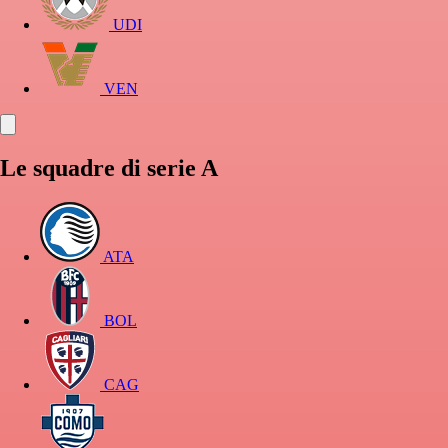
UDI
VEN
Le squadre di serie A
ATA
BOL
CAG