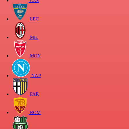
LAZ
LEC
MIL
MON
NAP
PAR
ROM