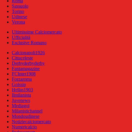
Roma
Sassuolo
Torino
Udinese
Verona
Ultimissime Calciomercato
Ufficialità
Esclusive Romano
Calcionapoli1926
Cittaceleste
Derbyderbyderby
Fantamagazine
FCInter1908
Forzaroma
Golssip
Hellas1903
Ilmilanista
Juvenews
Mediagol
Milanistichannel
Mondoudinese
Notiziecalciomercato
Numericalcio