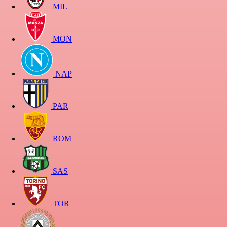
MIL
MON
NAP
PAR
ROM
SAS
TOR