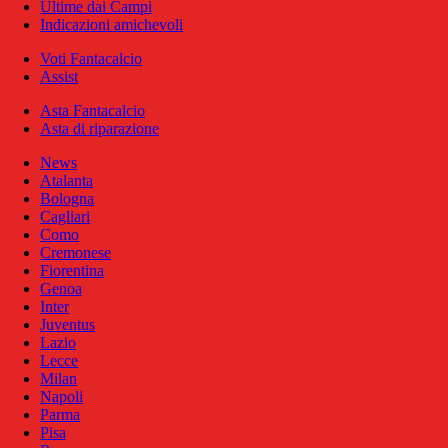
Ultime dai Campi
Indicazioni amichevoli
Voti Fantacalcio
Assist
Asta Fantacalcio
Asta di riparazione
News
Atalanta
Bologna
Cagliari
Como
Cremonese
Fiorentina
Genoa
Inter
Juventus
Lazio
Lecce
Milan
Napoli
Parma
Pisa