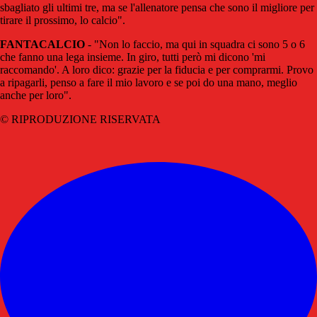
sbagliato gli ultimi tre, ma se l'allenatore pensa che sono il migliore per
tirare il prossimo, lo calcio".
FANTACALCIO
- "Non lo faccio, ma qui in squadra ci sono 5 o 6
che fanno una lega insieme. In giro, tutti però mi dicono 'mi
raccomando'. A loro dico: grazie per la fiducia e per comprarmi. Provo
a ripagarli, penso a fare il mio lavoro e se poi do una mano, meglio
anche per loro".
© RIPRODUZIONE RISERVATA