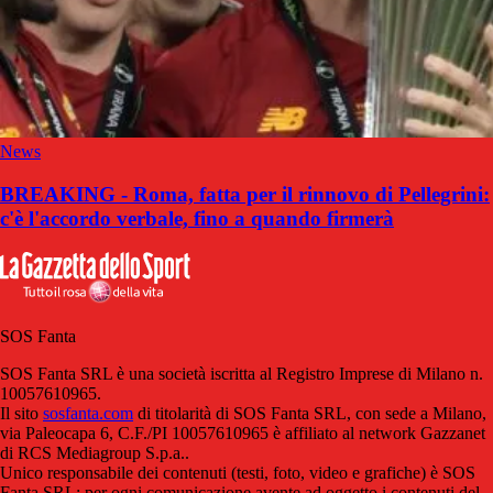
News
BREAKING - Roma, fatta per il rinnovo di Pellegrini:
c'è l'accordo verbale, fino a quando firmerà
SOS Fanta
SOS Fanta SRL è una società iscritta al Registro Imprese di Milano n.
10057610965.
Il sito
sosfanta.com
di titolarità di SOS Fanta SRL, con sede a Milano,
via Paleocapa 6, C.F./PI 10057610965 è affiliato al network Gazzanet
di RCS Mediagroup S.p.a..
Unico responsabile dei contenuti (testi, foto, video e grafiche) è SOS
Fanta SRL; per ogni comunicazione avente ad oggetto i contenuti del