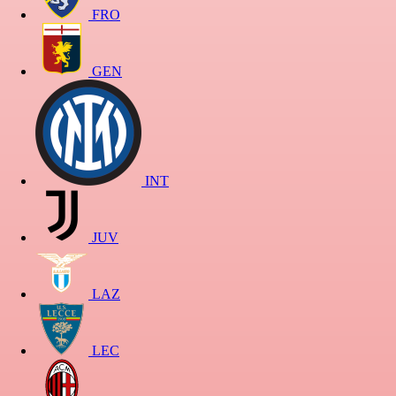
FRO
GEN
INT
JUV
LAZ
LEC