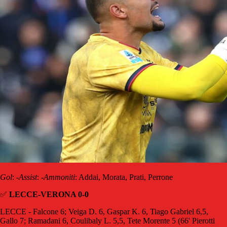
Gol
: -
Assist
: -
Ammoniti
: Addai, Morata, Prati, Perrone
✅
LECCE-VERONA 0-0
LECCE - Falcone 6; Veiga D. 6, Gaspar K. 6, Tiago Gabriel 6,5,
Gallo 7; Ramadani 6, Coulibaly L. 5,5, Tete Morente 5 (66' Pierotti