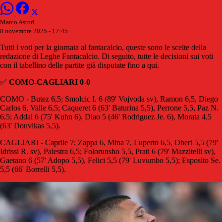
Marco Astori
8 novembre 2025 - 17:45
Tutti i voti per la giornata al fantacalcio, queste sono le scelte della
redazione di Leghe Fantacalcio. Di seguito, tutte le decisioni sui voti
con il tabellino delle partite già disputate fino a qui.
✅
COMO-CAGLIARI 0-0
COMO - Butez 6,5; Smolcic I. 6 (89' Vojvoda sv), Ramon 6,5, Diego
Carlos 6, Valle 6,5; Caqueret 6 (63' Baturina 5,5), Perrone 5,5, Paz N.
6,5; Addai 6 (75' Kuhn 6), Diao 5 (46' Rodriguez Je. 6), Morata 4,5
(63' Douvikas 5,5).
CAGLIARI - Caprile 7; Zappa 6, Mina 7, Luperto 6,5, Obert 5,5 (79'
Idrissi R. sv), Palestra 6,5; Folorunsho 5,5, Prati 6 (79' Mazzitelli sv),
Gaetano 6 (57' Adopo 5,5), Felici 5,5 (79' Luvumbo 5,5); Esposito Se.
5,5 (66' Borrelli 5,5).