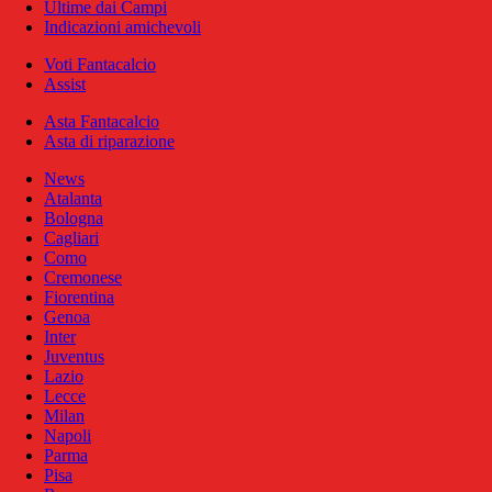
Ultime dai Campi
Indicazioni amichevoli
Voti Fantacalcio
Assist
Asta Fantacalcio
Asta di riparazione
News
Atalanta
Bologna
Cagliari
Como
Cremonese
Fiorentina
Genoa
Inter
Juventus
Lazio
Lecce
Milan
Napoli
Parma
Pisa