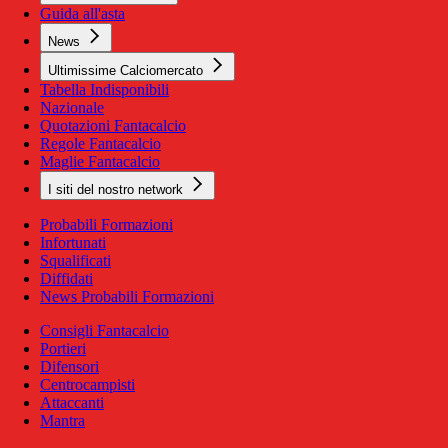
Guida all'asta
News
Ultimissime Calciomercato
Tabella Indisponibili
Nazionale
Quotazioni Fantacalcio
Regole Fantacalcio
Maglie Fantacalcio
I siti del nostro network
Probabili Formazioni
Infortunati
Squalificati
Diffidati
News Probabili Formazioni
Consigli Fantacalcio
Portieri
Difensori
Centrocampisti
Attaccanti
Mantra