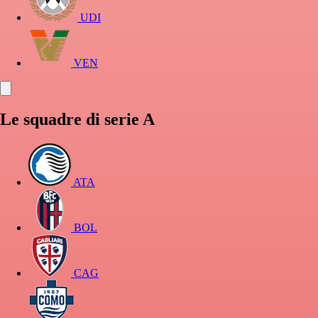
UDI
VEN
Le squadre di serie A
ATA
BOL
CAG