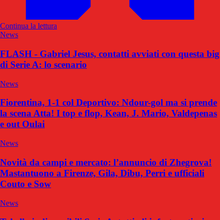
Continua la lettura
News
FLASH - Gabriel Jesus, contatti avviati con questa big
di Serie A: lo scenario
News
Fiorentina, 1-1 col Deportivo: Ndour-gol ma si prende
la scena Atta! I top e flop, Kean, J. Mario, Valdepenas
e out Oulai
News
Novità da campi e mercato: l’annuncio di Zhegrova!
Mastantuono a Firenze, Gila, Dibu, Perri e ufficiali
Couto e Sow
News