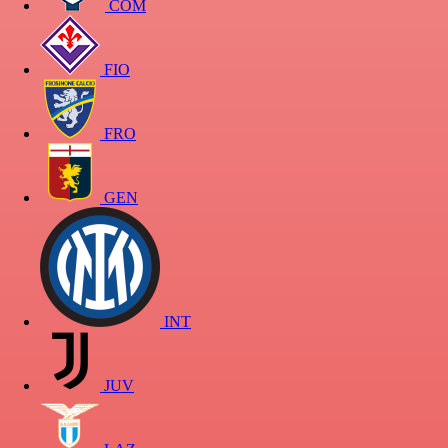
COM
FIO
FRO
GEN
INT
JUV