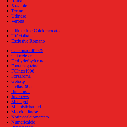
Roma
Sassuolo
Torino
Udinese
Verona
Ultimissime Calciomercato
Ufficialità
Esclusive Romano
Calcionapoli1926
Cittaceleste
Derbyderbyderby
Fantamagazine
FCInter1908
Forzaroma
Golssip
Hellas1903
Ilmilanista
Juvenews
Mediagol
Milanistichannel
Mondoudinese
Notiziecalciomercato
Numericalcio