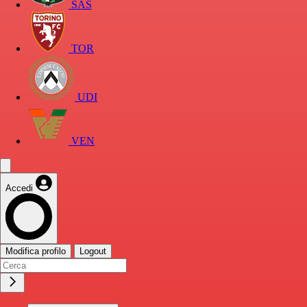
SAS
TOR
UDI
VEN
Accedi
Modifica profilo
Logout