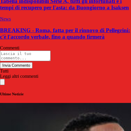
Tabella indisponibili Serie A, tutti gli infortunati e i
tempi di recupero per l'asta: da Buongiorno a Isaksen
News
BREAKING - Roma, fatta per il rinnovo di Pellegrini:
c'è l'accordo verbale, fino a quando firmerà
Commenti
Invia Commento
Tutti
Leggi altri commenti
Ultime Notizie