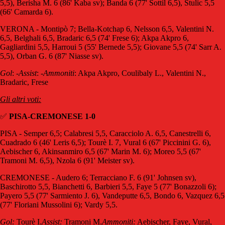
5,5), Berisha M. 6 (86' Kaba sv); Banda 6 (77' Sottil 6,5), Stulic 5,5
(66' Camarda 6).
VERONA - Montipò 7; Bella-Kotchap 6, Nelsson 6,5, Valentini N.
6,5, Belghali 6,5, Bradaric 6,5 (74' Frese 6); Akpa Akpro 6,
Gagliardini 5,5, Harroui 5 (55' Bernede 5,5); Giovane 5,5 (74' Sarr A.
5,5), Orban G. 6 (87' Niasse sv).
Gol
: -
Assist
: -
Ammoniti
: Akpa Akpro, Coulibaly L., Valentini N.,
Bradaric, Frese
Gli altri voti:
✅
PISA-CREMONESE 1-0
PISA - Semper 6,5; Calabresi 5,5, Caracciolo A. 6,5, Canestrelli 6,
Cuadrado 6 (46' Leris 6,5); Tourè I. 7, Vural 6 (67' Piccinini G. 6),
Aebischer 6, Akinsanmiro 6,5 (67' Marin M. 6); Moreo 5,5 (67'
Tramoni M. 6,5), Nzola 6 (91' Meister sv).
CREMONESE - Audero 6; Terracciano F. 6 (91' Johnsen sv),
Baschirotto 5,5, Bianchetti 6, Barbieri 5,5, Faye 5 (77' Bonazzoli 6);
Payero 5,5 (77' Sarmiento J. 6), Vandeputte 6,5, Bondo 6, Vazquez 6,5
(77' Floriani Mussolini 6); Vardy 5,5.
Gol:
Tourè I.
Assist:
Tramoni M.
Ammoniti:
Aebischer, Faye, Vural,