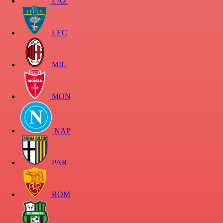
LAZ
LEC
MIL
MON
NAP
PAR
ROM