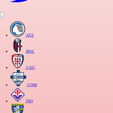
ATA
BOL
CAG
COM
FIO