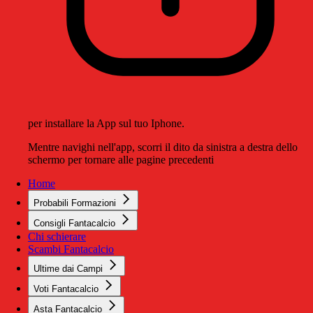
per installare la App sul tuo Iphone.
Mentre navighi nell'app, scorri il dito da sinistra a destra dello
schermo per tornare alle pagine precedenti
Home
Probabili Formazioni
Consigli Fantacalcio
Chi schierare
Scambi Fantacalcio
Ultime dai Campi
Voti Fantacalcio
Asta Fantacalcio