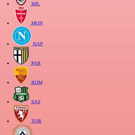
MIL
MON
NAP
PAR
ROM
SAS
TOR