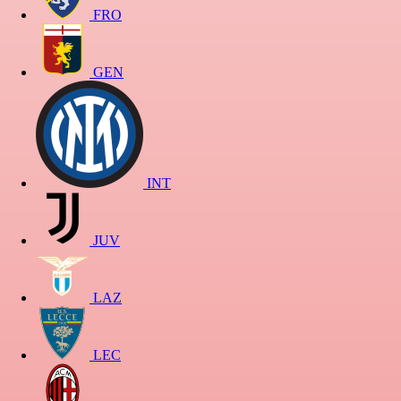
FRO
GEN
INT
JUV
LAZ
LEC