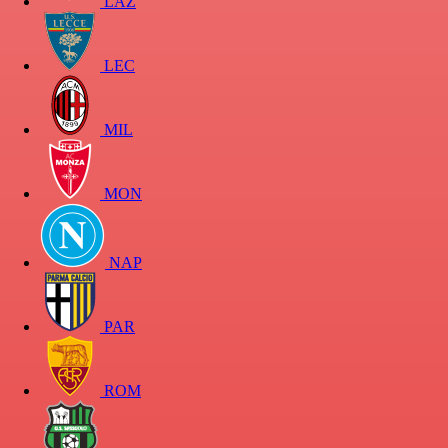
LAZ
LEC
MIL
MON
NAP
PAR
ROM