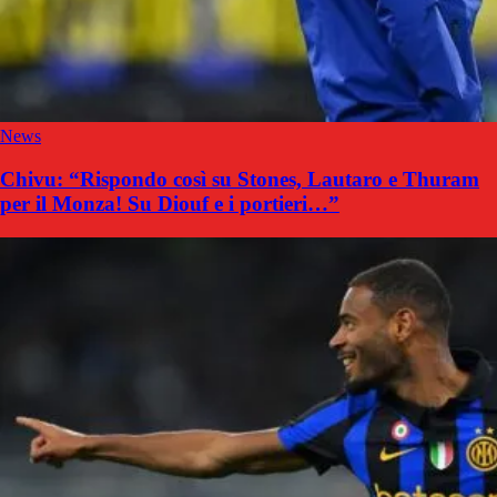
News
Chivu: “Rispondo così su Stones, Lautaro e Thuram
per il Monza! Su Diouf e i portieri…”