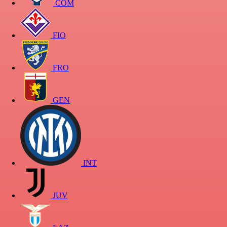
COM
FIO
FRO
GEN
INT
JUV