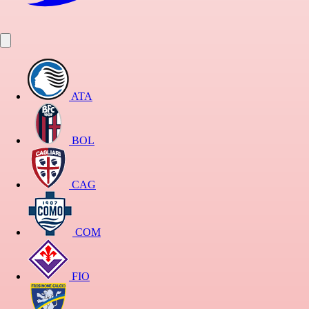
ATA
BOL
CAG
COM
FIO