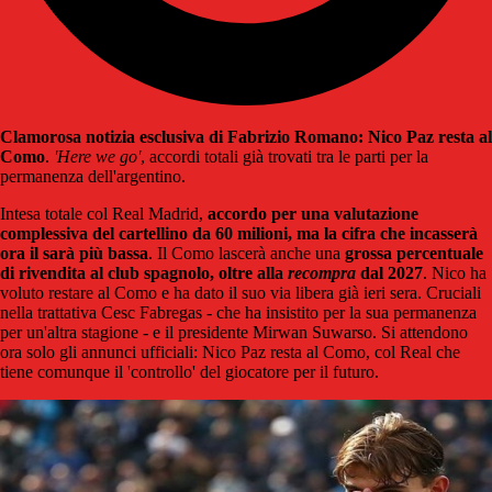
Clamorosa notizia esclusiva di Fabrizio Romano: Nico Paz resta al
Como
.
'Here we go'
, accordi totali già trovati tra le parti per la
permanenza dell'argentino.
Intesa totale col Real Madrid,
accordo per una valutazione
complessiva del cartellino da 60 milioni, ma la cifra che incasserà
ora il sarà più bassa
. Il Como lascerà anche una
grossa percentuale
di rivendita al club spagnolo
, oltre alla
recompra
dal 2027
. Nico ha
voluto restare al Como e ha dato il suo via libera già ieri sera. Cruciali
nella trattativa Cesc Fabregas - che ha insistito per la sua permanenza
per un'altra stagione - e il presidente Mirwan Suwarso. Si attendono
ora solo gli annunci ufficiali: Nico Paz resta al Como, col Real che
tiene comunque il 'controllo' del giocatore per il futuro.