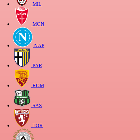
MIL
MON
NAP
PAR
ROM
SAS
TOR