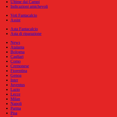
Ultime dai Campi
Indicazioni amichevoli
Voti Fantacalcio
Assist
Asta Fantacalcio
Asta di riparazione
News
Atalanta
Bologna
Cagliari
Como
Cremonese
Fiorentina
Genoa
Inter
Juventus
Lazio
Lecce
Milan
Napoli
Parma
Pisa