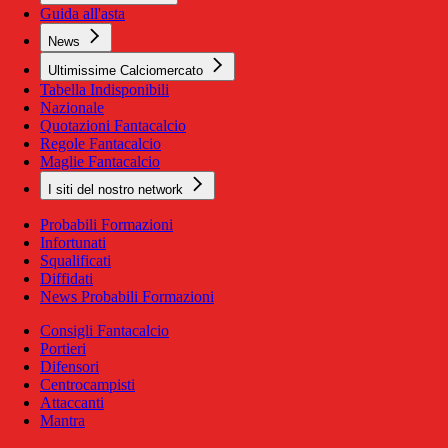
Guida all'asta
News
Ultimissime Calciomercato
Tabella Indisponibili
Nazionale
Quotazioni Fantacalcio
Regole Fantacalcio
Maglie Fantacalcio
I siti del nostro network
Probabili Formazioni
Infortunati
Squalificati
Diffidati
News Probabili Formazioni
Consigli Fantacalcio
Portieri
Difensori
Centrocampisti
Attaccanti
Mantra