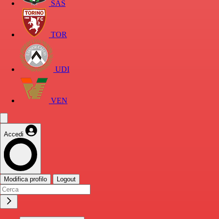
SAS
TOR
UDI
VEN
Accedi
Modifica profilo
Logout