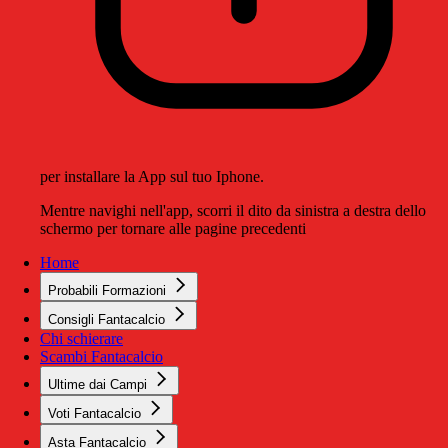
per installare la App sul tuo Iphone.
Mentre navighi nell'app, scorri il dito da sinistra a destra dello
schermo per tornare alle pagine precedenti
Home
Probabili Formazioni
Consigli Fantacalcio
Chi schierare
Scambi Fantacalcio
Ultime dai Campi
Voti Fantacalcio
Asta Fantacalcio