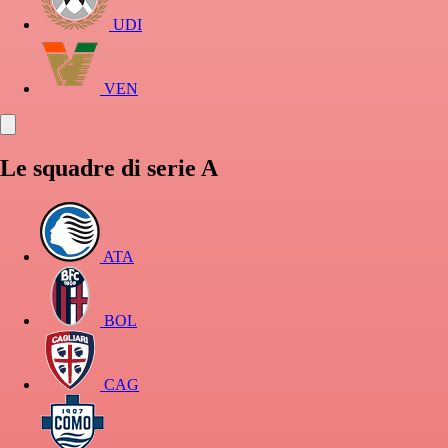
UDI
VEN
Le squadre di serie A
ATA
BOL
CAG