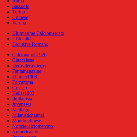
Roma
Sassuolo
Torino
Udinese
Verona
Ultimissime Calciomercato
Ufficialità
Esclusive Romano
Calcionapoli1926
Cittaceleste
Derbyderbyderby
Fantamagazine
FCInter1908
Forzaroma
Golssip
Hellas1903
Ilmilanista
Juvenews
Mediagol
Milanistichannel
Mondoudinese
Notiziecalciomercato
Numericalcio