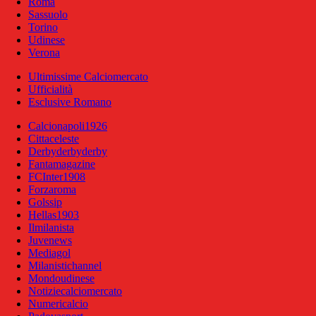
Roma
Sassuolo
Torino
Udinese
Verona
Ultimissime Calciomercato
Ufficialità
Esclusive Romano
Calcionapoli1926
Cittaceleste
Derbyderbyderby
Fantamagazine
FCInter1908
Forzaroma
Golssip
Hellas1903
Ilmilanista
Juvenews
Mediagol
Milanistichannel
Mondoudinese
Notiziecalciomercato
Numericalcio