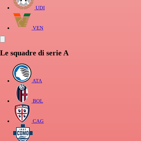
UDI
VEN
Le squadre di serie A
ATA
BOL
CAG