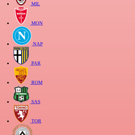
MIL
MON
NAP
PAR
ROM
SAS
TOR