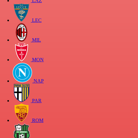
LAZ
LEC
MIL
MON
NAP
PAR
ROM