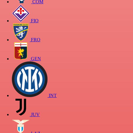
COM
FIO
FRO
GEN
INT
JUV