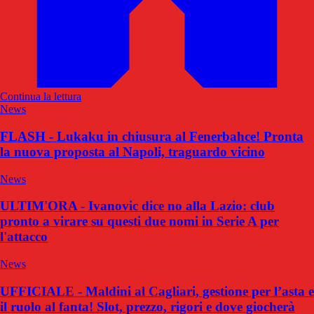
Continua la lettura
News
FLASH - Lukaku in chiusura al Fenerbahce! Pronta
la nuova proposta al Napoli, traguardo vicino
News
ULTIM'ORA - Ivanovic dice no alla Lazio: club
pronto a virare su questi due nomi in Serie A per
l'attacco
News
UFFICIALE - Maldini al Cagliari, gestione per l’asta e
il ruolo al fanta! Slot, prezzo, rigori e dove giocherà