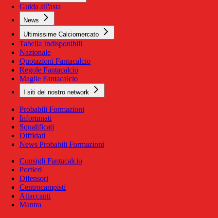
Guida all'asta
News
Ultimissime Calciomercato
Tabella Indisponibili
Nazionale
Quotazioni Fantacalcio
Regole Fantacalcio
Maglie Fantacalcio
I siti del nostro network
Probabili Formazioni
Infortunati
Squalificati
Diffidati
News Probabili Formazioni
Consigli Fantacalcio
Portieri
Difensori
Centrocampisti
Attaccanti
Mantra