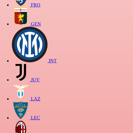
FRO
GEN
INT
JUV
LAZ
LEC