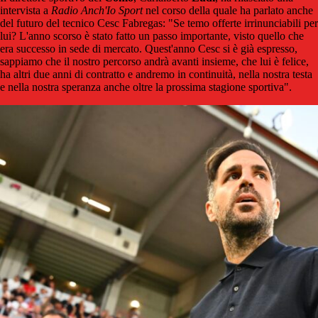
intervista a
Radio Anch'Io Sport
nel corso della quale ha parlato anche
del futuro del tecnico Cesc Fabregas: "Se temo offerte irrinunciabili per
lui? L'anno scorso è stato fatto un passo importante, visto quello che
era successo in sede di mercato. Quest'anno Cesc si è già espresso,
sappiamo che il nostro percorso andrà avanti insieme, che lui è felice,
ha altri due anni di contratto e andremo in continuità, nella nostra testa
e nella nostra speranza anche oltre la prossima stagione sportiva".