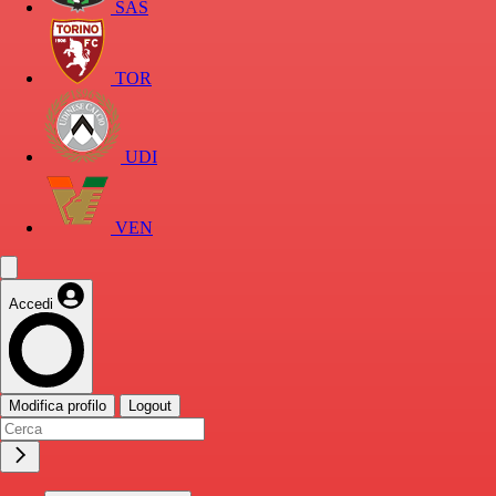
SAS
TOR
UDI
VEN
Accedi
Modifica profilo
Logout