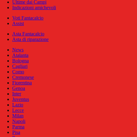
Ultime dai Campi
Indicazioni amichevoli
Voti Fantacalcio
Assist
Asta Fantacalcio
Asta di riparazione
News
Atalanta
Bologna
Cagliari
Como
Cremonese
Fiorentina
Genoa
Inter
Juventus
Lazio
Lecce
Milan
Napoli
Parma
Pisa