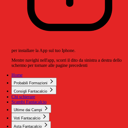
per installare la App sul tuo Iphone.
Mentre navighi nell'app, scorri il dito da sinistra a destra dello
schermo per tornare alle pagine precedenti
Home
Probabili Formazioni
Consigli Fantacalcio
Chi schierare
Scambi Fantacalcio
Ultime dai Campi
Voti Fantacalcio
Asta Fantacalcio