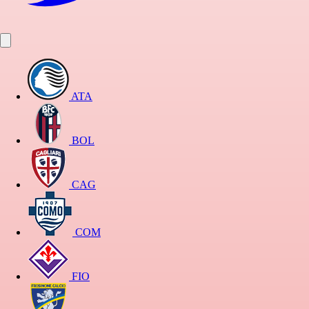
ATA
BOL
CAG
COM
FIO