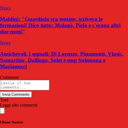
News
Maldini: "Guardiola era tentato, scriveva le
formazioni! Dico tutto: Malagò, Pirlo e c'erano altri
due nomi"
News
Amichevoli, i segnali: Di Lorenzo, Pinamonti, Vlasic,
Samardzic, Dallinga, Solet e stop Sulemana e
Marianucci
Commenti
Invia Commento
Tutti
Leggi altri commenti
Ultime Notizie