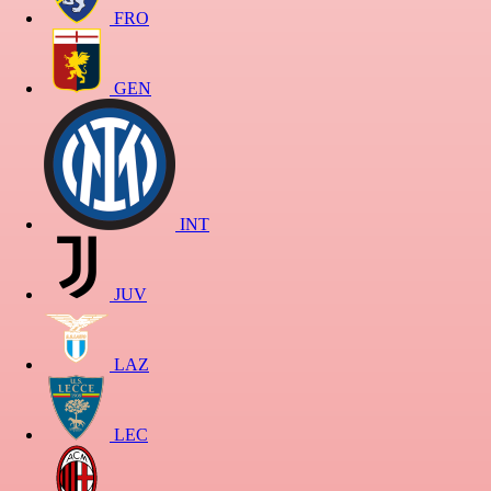
FRO
GEN
INT
JUV
LAZ
LEC