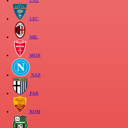
LAZ
LEC
MIL
MON
NAP
PAR
ROM