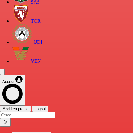
SAS
TOR
UDI
VEN
Accedi
Modifica profilo
Logout