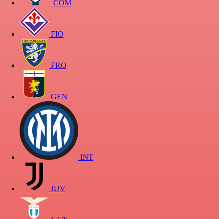
COM
FIO
FRO
GEN
INT
JUV