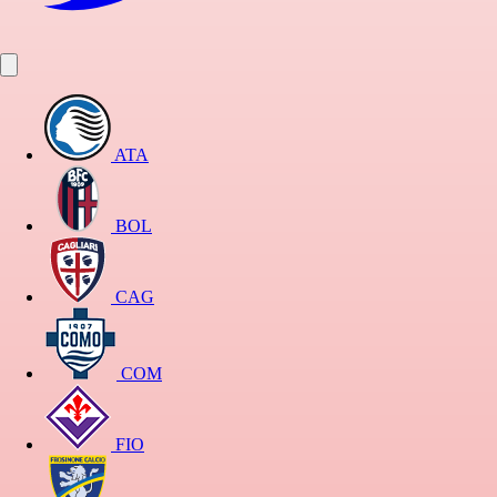
ATA
BOL
CAG
COM
FIO