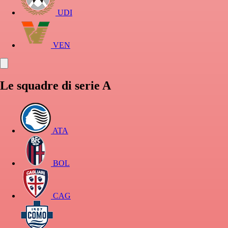
UDI
VEN
Le squadre di serie A
ATA
BOL
CAG