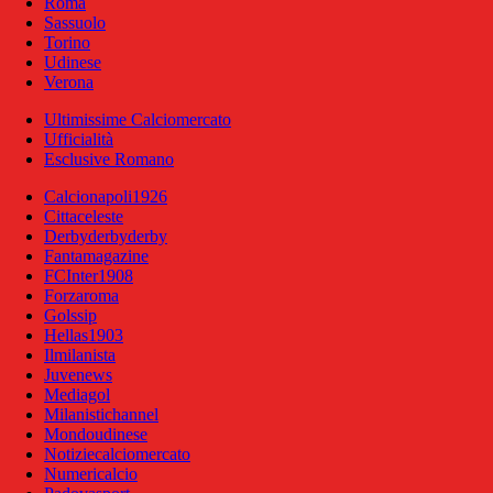
Roma
Sassuolo
Torino
Udinese
Verona
Ultimissime Calciomercato
Ufficialità
Esclusive Romano
Calcionapoli1926
Cittaceleste
Derbyderbyderby
Fantamagazine
FCInter1908
Forzaroma
Golssip
Hellas1903
Ilmilanista
Juvenews
Mediagol
Milanistichannel
Mondoudinese
Notiziecalciomercato
Numericalcio