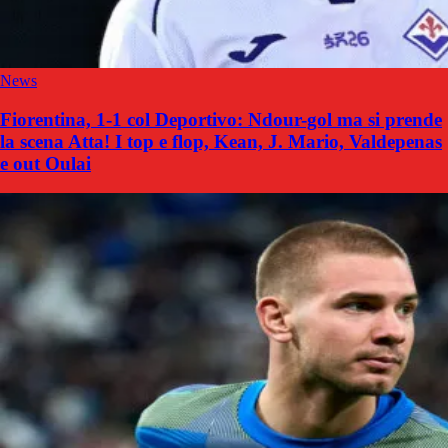
News
Fiorentina, 1-1 col Deportivo: Ndour-gol ma si prende
la scena Atta! I top e flop, Kean, J. Mario, Valdepenas
e out Oulai