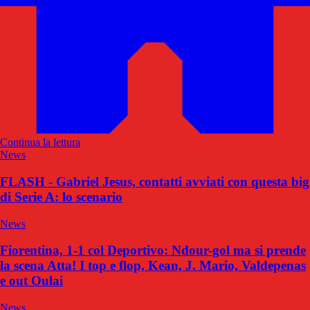
Continua la lettura
News
FLASH - Gabriel Jesus, contatti avviati con questa big
di Serie A: lo scenario
News
Fiorentina, 1-1 col Deportivo: Ndour-gol ma si prende
la scena Atta! I top e flop, Kean, J. Mario, Valdepenas
e out Oulai
News