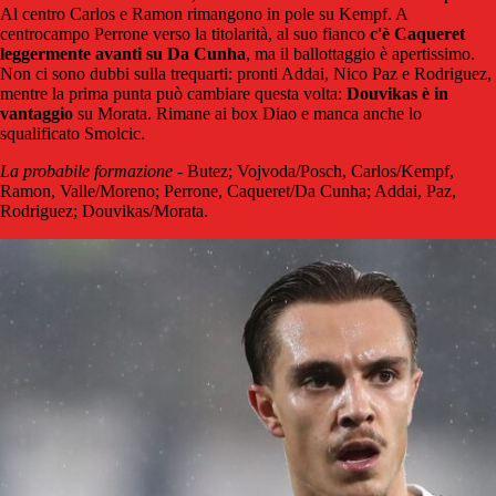
Al centro Carlos e Ramon rimangono in pole su Kempf. A
centrocampo Perrone verso la titolarità, al suo fianco
c'è Caqueret
leggermente avanti su Da Cunha
, ma il ballottaggio è apertissimo.
Non ci sono dubbi sulla trequarti: pronti Addai, Nico Paz e Rodriguez,
mentre la prima punta può cambiare questa volta:
Douvikas è in
vantaggio
su Morata. Rimane ai box Diao e manca anche lo
squalificato Smolcic.
La probabile formazione
- Butez; Vojvoda/Posch, Carlos/Kempf,
Ramon, Valle/Moreno; Perrone, Caqueret/Da Cunha; Addai, Paz,
Rodriguez; Douvikas/Morata.