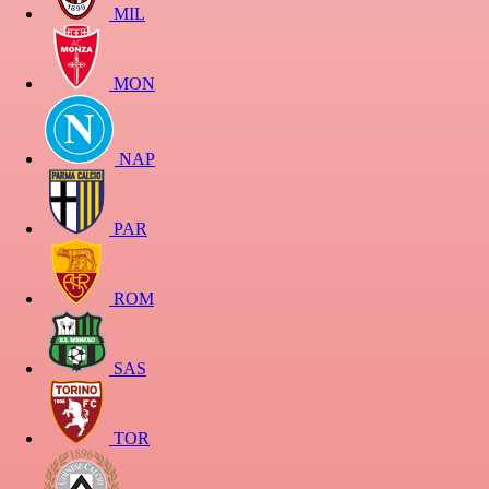
MIL
MON
NAP
PAR
ROM
SAS
TOR