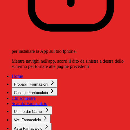
per installare la App sul tuo Iphone.
Mentre navighi nell'app, scorri il dito da sinistra a destra dello
schermo per tornare alle pagine precedenti
Home
Probabili Formazioni
Consigli Fantacalcio
Chi schierare
Scambi Fantacalcio
Ultime dai Campi
Voti Fantacalcio
Asta Fantacalcio