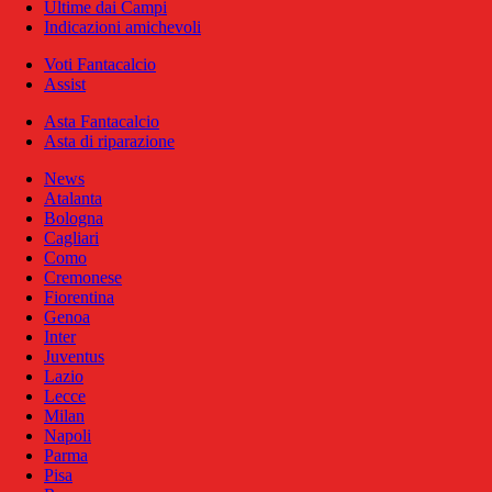
Ultime dai Campi
Indicazioni amichevoli
Voti Fantacalcio
Assist
Asta Fantacalcio
Asta di riparazione
News
Atalanta
Bologna
Cagliari
Como
Cremonese
Fiorentina
Genoa
Inter
Juventus
Lazio
Lecce
Milan
Napoli
Parma
Pisa