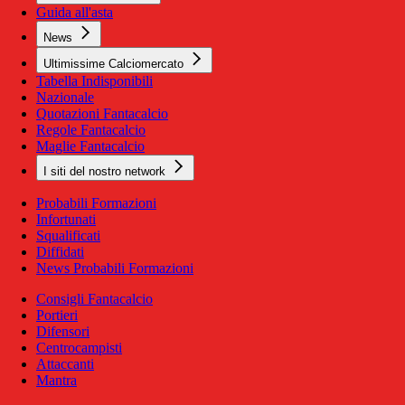
Guida all'asta
News
Ultimissime Calciomercato
Tabella Indisponibili
Nazionale
Quotazioni Fantacalcio
Regole Fantacalcio
Maglie Fantacalcio
I siti del nostro network
Probabili Formazioni
Infortunati
Squalificati
Diffidati
News Probabili Formazioni
Consigli Fantacalcio
Portieri
Difensori
Centrocampisti
Attaccanti
Mantra