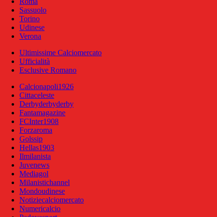
Roma
Sassuolo
Torino
Udinese
Verona
Ultimissime Calciomercato
Ufficialità
Esclusive Romano
Calcionapoli1926
Cittaceleste
Derbyderbyderby
Fantamagazine
FCInter1908
Forzaroma
Golssip
Hellas1903
Ilmilanista
Juvenews
Mediagol
Milanistichannel
Mondoudinese
Notiziecalciomercato
Numericalcio