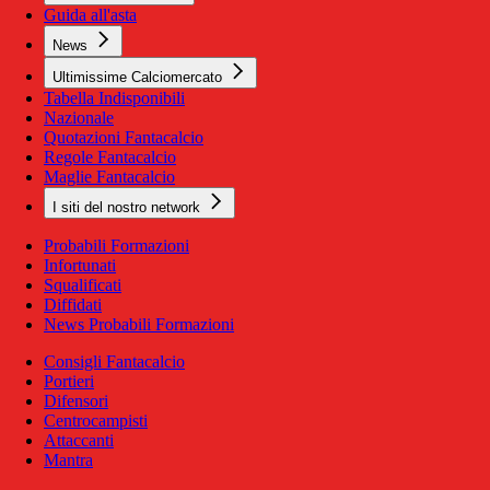
Guida all'asta
News
Ultimissime Calciomercato
Tabella Indisponibili
Nazionale
Quotazioni Fantacalcio
Regole Fantacalcio
Maglie Fantacalcio
I siti del nostro network
Probabili Formazioni
Infortunati
Squalificati
Diffidati
News Probabili Formazioni
Consigli Fantacalcio
Portieri
Difensori
Centrocampisti
Attaccanti
Mantra