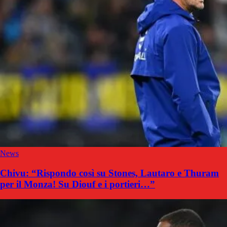
News
Chivu: “Rispondo così su Stones, Lautaro e Thuram
per il Monza! Su Diouf e i portieri…”