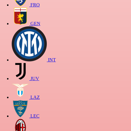
FRO
GEN
INT
JUV
LAZ
LEC