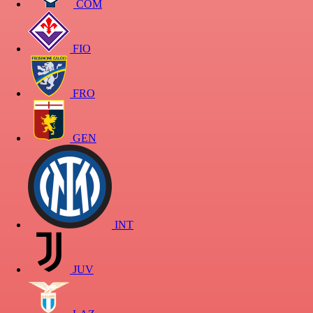
COM
FIO
FRO
GEN
INT
JUV