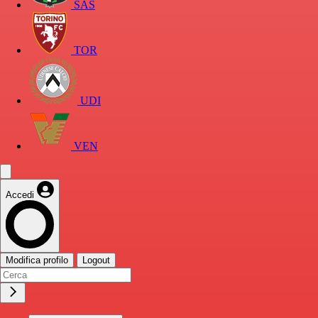
SAS
TOR
UDI
VEN
Accedi
Modifica profilo
Logout