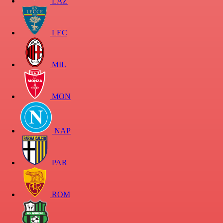
LAZ
LEC
MIL
MON
NAP
PAR
ROM