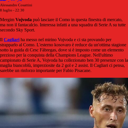
Alessandro Cosattini
8 luglio - 22:30
Mergim
Vojvoda
può lasciare il Como in questa finestra di mercato,
ma non il fantacalcio. Interessa infatti a una squadra di Serie A su tutte
secondo Sky Sport.
Il
Cagliari
ha messo nel mirino Vojvoda e ci sta provando per
strapparlo al Como. L'esterno kosovaro è reduce da un'ottima stagione
sotto la guida di Cesc Fàbregas, dove si è imposto come un elemento
prezioso per la conquista della Champions League. Nell'ultimo
campionato di Serie A, Vojvoda ha collezionato ben 30 presenze con la
maglia biancoblù, impreziosite da 2 gol e 2 assist. Il Cagliari ci pensa,
sarebbe un rinforzo importante per Fabio Pisacane.