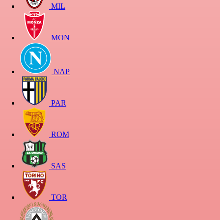
MIL
MON
NAP
PAR
ROM
SAS
TOR