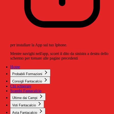
per installare la App sul tuo Iphone.
Mentre navighi nell'app, scorri il dito da sinistra a destra dello
schermo per tornare alle pagine precedenti
Home
Probabili Formazioni
Consigli Fantacalcio
Chi schierare
Scambi Fantacalcio
Ultime dai Campi
Voti Fantacalcio
Asta Fantacalcio