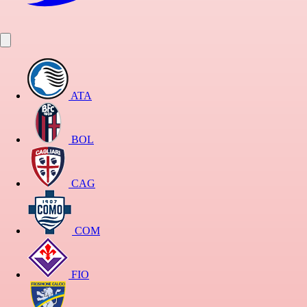
ATA
BOL
CAG
COM
FIO