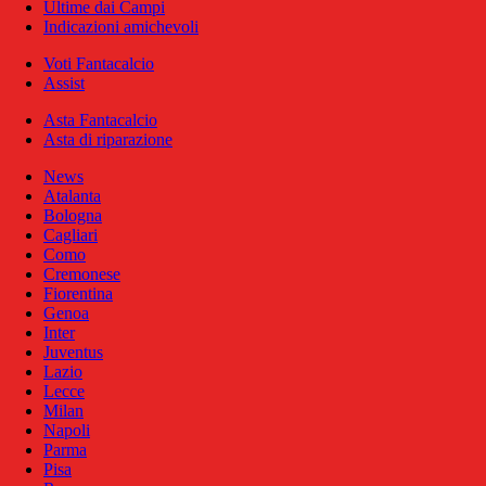
Ultime dai Campi
Indicazioni amichevoli
Voti Fantacalcio
Assist
Asta Fantacalcio
Asta di riparazione
News
Atalanta
Bologna
Cagliari
Como
Cremonese
Fiorentina
Genoa
Inter
Juventus
Lazio
Lecce
Milan
Napoli
Parma
Pisa