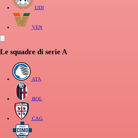
UDI
VEN
Le squadre di serie A
ATA
BOL
CAG