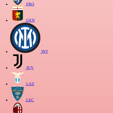
FRO
GEN
INT
JUV
LAZ
LEC