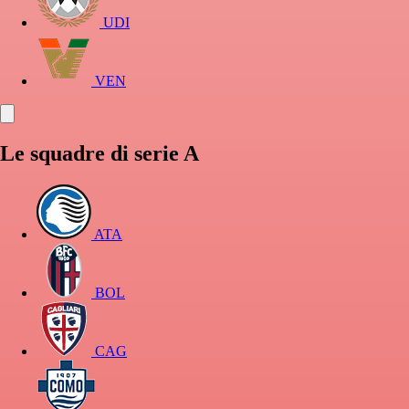
UDI
VEN
Le squadre di serie A
ATA
BOL
CAG