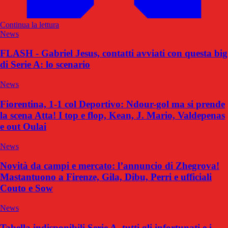
Continua la lettura
News
FLASH - Gabriel Jesus, contatti avviati con questa big
di Serie A: lo scenario
News
Fiorentina, 1-1 col Deportivo: Ndour-gol ma si prende
la scena Atta! I top e flop, Kean, J. Mario, Valdepenas
e out Oulai
News
Novità da campi e mercato: l’annuncio di Zhegrova!
Mastantuono a Firenze, Gila, Dibu, Perri e ufficiali
Couto e Sow
News
Tabella indisponibili Serie A, tutti gli infortunati e i