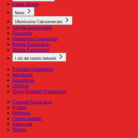
Guida all'asta
News
Ultimissime Calciomercato
Tabella Indisponibili
Nazionale
Quotazioni Fantacalcio
Regole Fantacalcio
Maglie Fantacalcio
I siti del nostro network
Probabili Formazioni
Infortunati
Squalificati
Diffidati
News Probabili Formazioni
Consigli Fantacalcio
Portieri
Difensori
Centrocampisti
Attaccanti
Mantra