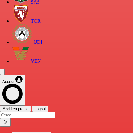
SAS
TOR
UDI
VEN
Accedi
Modifica profilo
Logout