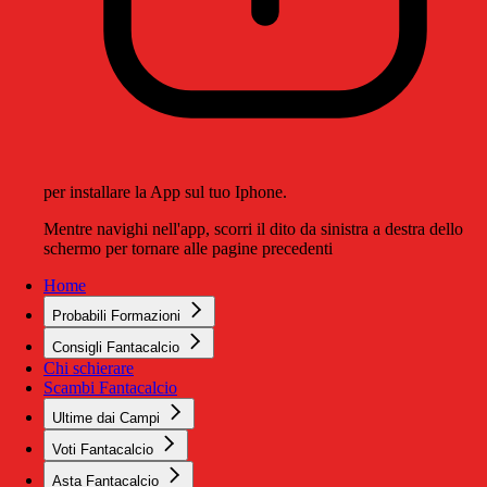
per installare la App sul tuo Iphone.
Mentre navighi nell'app, scorri il dito da sinistra a destra dello
schermo per tornare alle pagine precedenti
Home
Probabili Formazioni
Consigli Fantacalcio
Chi schierare
Scambi Fantacalcio
Ultime dai Campi
Voti Fantacalcio
Asta Fantacalcio