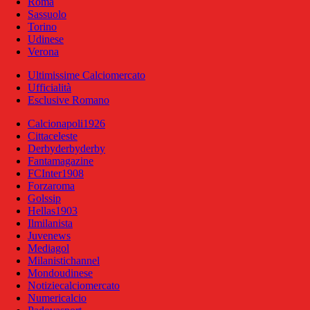
Roma
Sassuolo
Torino
Udinese
Verona
Ultimissime Calciomercato
Ufficialità
Esclusive Romano
Calcionapoli1926
Cittaceleste
Derbyderbyderby
Fantamagazine
FCInter1908
Forzaroma
Golssip
Hellas1903
Ilmilanista
Juvenews
Mediagol
Milanistichannel
Mondoudinese
Notiziecalciomercato
Numericalcio