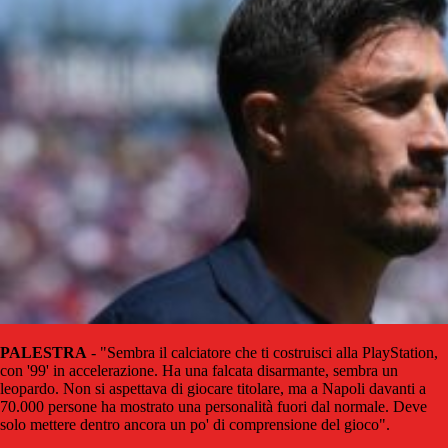
PALESTRA
- "Sembra il calciatore che ti costruisci alla PlayStation,
con '99' in accelerazione. Ha una falcata disarmante, sembra un
leopardo. Non si aspettava di giocare titolare, ma a Napoli davanti a
70.000 persone ha mostrato una personalità fuori dal normale. Deve
solo mettere dentro ancora un po' di comprensione del gioco".