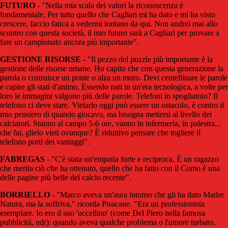
FUTURO
- "Nella mia scala dei valori la riconoscenza è
fondamentale. Per tutto quello che Cagliari mi ha dato e mi ha visto
crescere, faccio fatica a vedermi lontano da qui. Non andrei mai allo
scontro con questa società, il mio futuro sarà a Cagliari per provare a
fare un campionato ancora più importante".
GESTIONE RISORSE
- "Il pezzo del puzzle più importante è la
gestione delle risorse umane. Ho capito che con questa generazione la
parola o costruisce un ponte o alza un muro. Devi centellinare le parole
e capire gli stati d'animo. Essendo nati in un'era tecnologica, a volte per
loro le immagini valgono più delle parole. Telefoni in spogliatoio? Il
telefono ci deve stare. Vietarlo oggi può essere un ostacolo, è contro il
mio pensiero di quando giocavo, ma bisogna mettersi al livello dei
calciatori. Stanno al campo 5-6 ore, vanno in infermeria, in palestra...
che fai, glielo vieti ovunque? È riduttivo pensare che togliere il
telefono porti dei vantaggi".
FABREGAS
- "C'è stata un'empatia forte e reciproca. È un ragazzo
che merita ciò che ha ottenuto, quello che ha fatto con il Como è una
delle pagine più belle del calcio recente".
BORRIELLO
- "Marco aveva un'aura intorno che gli ha dato Madre
Natura, ma la soffriva," ricorda Pisacane. "Era un professionista
esemplare. Io ero il suo 'uccellino' (come Del Piero nella famosa
pubblicità, ndr): quando aveva qualche problema o l'umore turbato,