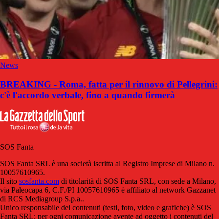
News
BREAKING - Roma, fatta per il rinnovo di Pellegrini:
c'è l'accordo verbale, fino a quando firmerà
SOS Fanta
SOS Fanta SRL è una società iscritta al Registro Imprese di Milano n.
10057610965.
Il sito
sosfanta.com
di titolarità di SOS Fanta SRL, con sede a Milano,
via Paleocapa 6, C.F./PI 10057610965 è affiliato al network Gazzanet
di RCS Mediagroup S.p.a..
Unico responsabile dei contenuti (testi, foto, video e grafiche) è SOS
Fanta SRL; per ogni comunicazione avente ad oggetto i contenuti del