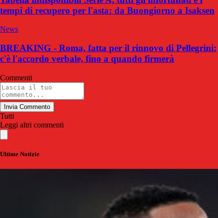
tempi di recupero per l'asta: da Buongiorno a Isaksen
News
BREAKING - Roma, fatta per il rinnovo di Pellegrini:
c'è l'accordo verbale, fino a quando firmerà
Commenti
Invia Commento
Tutti
Leggi altri commenti
Ultime Notizie