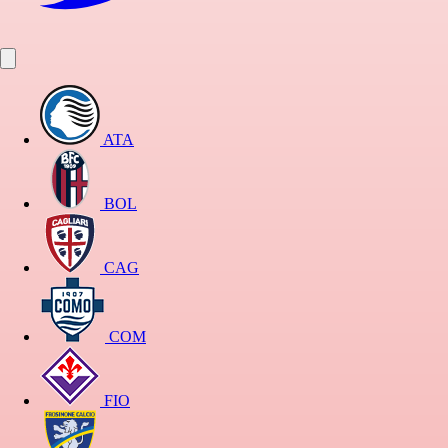
ATA
BOL
CAG
COM
FIO