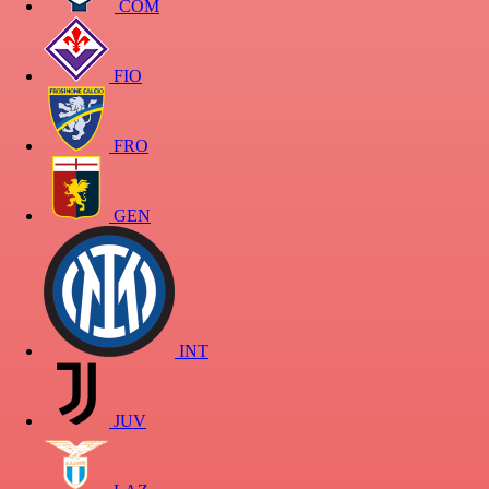
COM
FIO
FRO
GEN
INT
JUV