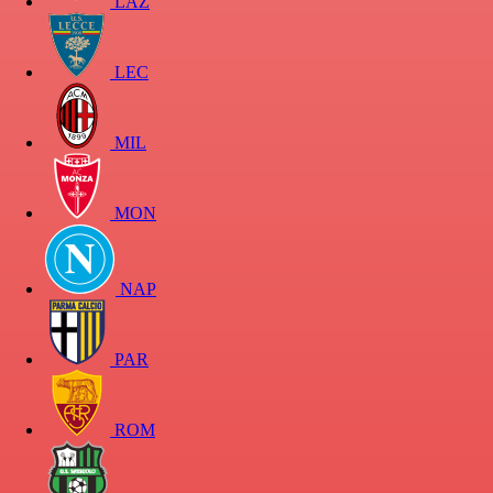
LAZ
LEC
MIL
MON
NAP
PAR
ROM