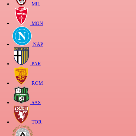
MIL
MON
NAP
PAR
ROM
SAS
TOR