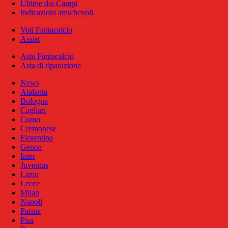
Ultime dai Campi
Indicazioni amichevoli
Voti Fantacalcio
Assist
Asta Fantacalcio
Asta di riparazione
News
Atalanta
Bologna
Cagliari
Como
Cremonese
Fiorentina
Genoa
Inter
Juventus
Lazio
Lecce
Milan
Napoli
Parma
Pisa