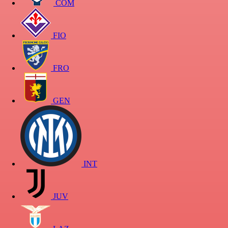
COM
FIO
FRO
GEN
INT
JUV