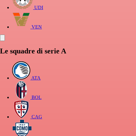
UDI
VEN
Le squadre di serie A
ATA
BOL
CAG