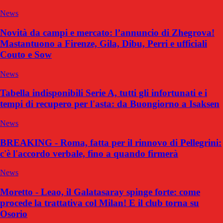
News
Novità da campi e mercato: l’annuncio di Zhegrova!
Mastantuono a Firenze, Gila, Dibu, Perri e ufficiali
Couto e Sow
News
Tabella indisponibili Serie A, tutti gli infortunati e i
tempi di recupero per l'asta: da Buongiorno a Isaksen
News
BREAKING - Roma, fatta per il rinnovo di Pellegrini:
c'è l'accordo verbale, fino a quando firmerà
News
Moretto - Leao, il Galatasaray spinge forte: come
procede la trattativa col Milan! E il club torna su
Osorio