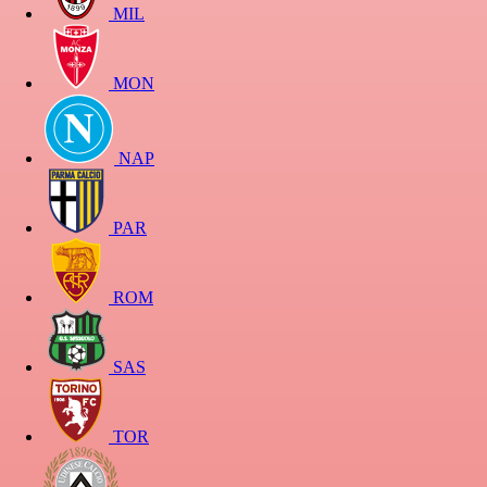
MIL
MON
NAP
PAR
ROM
SAS
TOR