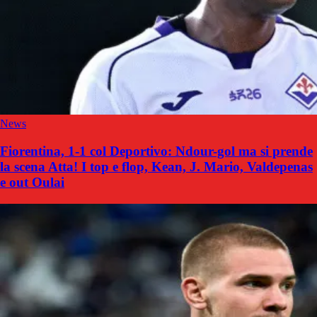
News
Fiorentina, 1-1 col Deportivo: Ndour-gol ma si prende
la scena Atta! I top e flop, Kean, J. Mario, Valdepenas
e out Oulai