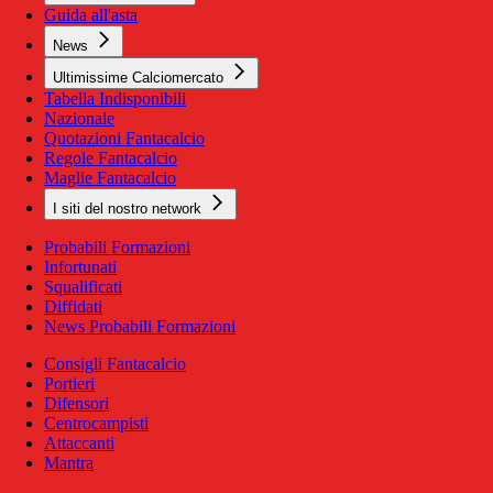
Guida all'asta
News
Ultimissime Calciomercato
Tabella Indisponibili
Nazionale
Quotazioni Fantacalcio
Regole Fantacalcio
Maglie Fantacalcio
I siti del nostro network
Probabili Formazioni
Infortunati
Squalificati
Diffidati
News Probabili Formazioni
Consigli Fantacalcio
Portieri
Difensori
Centrocampisti
Attaccanti
Mantra