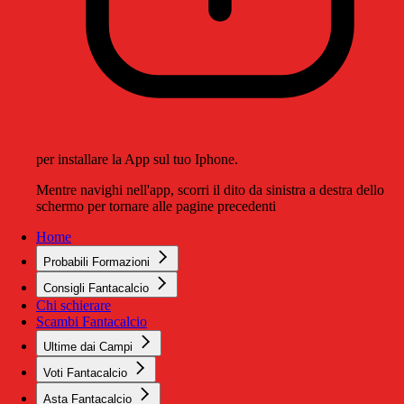
per installare la App sul tuo Iphone.
Mentre navighi nell'app, scorri il dito da sinistra a destra dello
schermo per tornare alle pagine precedenti
Home
Probabili Formazioni
Consigli Fantacalcio
Chi schierare
Scambi Fantacalcio
Ultime dai Campi
Voti Fantacalcio
Asta Fantacalcio