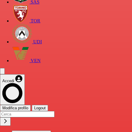
SAS
TOR
UDI
VEN
Accedi
Modifica profilo
Logout