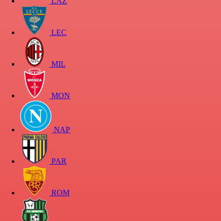
LAZ
LEC
MIL
MON
NAP
PAR
ROM