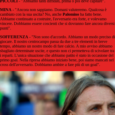
PICCOLI
- "Abbiamo tanti diffidati, prima o poi deve capitare".
MINA
- "Ancora non sappiamo. Domani valuteremo. Qualcosa è
cambiato con la sua uscita? No, anche
Palomino
ha fatto bene.
Abbiamo continuato a costruire, l'avversario era forte, e volevamo
vincere. Dobbiamo essere coscienti che si dovranno fare ancora diversi
punti".
SOFFERENZA
- "Non sono d'accordo. Abbiamo un modo preciso di
giocare. Il nostro centrocampo passa da due a tre elementi in breve
tempo, abbiamo un nostro modo di fare calcio. A mio avviso abbiamo
sbagliato determinate uscite, e questo non ci permetteva di scivolare tra
i reparti. L'unica situazione che abbiamo patito è stato in occasione del
primo goal. Nella ripresa abbiamo iniziato bene, poi siamo mancati nel
cross dell'avversario. Dobbiamo ambire a fare più di un goal".