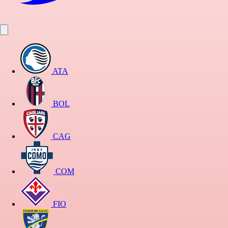
ATA
BOL
CAG
COM
FIO