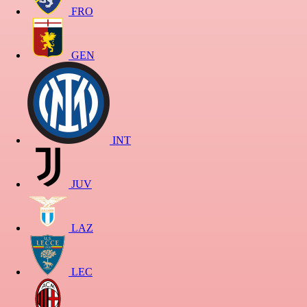
FRO
GEN
INT
JUV
LAZ
LEC