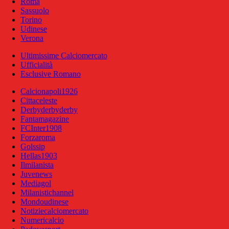
Roma
Sassuolo
Torino
Udinese
Verona
Ultimissime Calciomercato
Ufficialità
Esclusive Romano
Calcionapoli1926
Cittaceleste
Derbyderbyderby
Fantamagazine
FCInter1908
Forzaroma
Golssip
Hellas1903
Ilmilanista
Juvenews
Mediagol
Milanistichannel
Mondoudinese
Notiziecalciomercato
Numericalcio