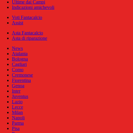
Ultime dai Campi
Indicazioni amichevoli
Voti Fantacalcio
Assist
Asta Fantacalcio
Asta di riparazione
News
Atalanta
Bologna
Cagliari
Como
Cremonese
Fiorentina
Genoa
Inter
Juventus
Lazio
Lecce
Milan
Napoli
Parma
Pisa