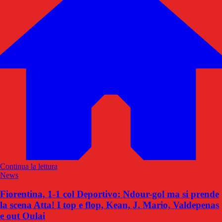
Continua la lettura
News
Fiorentina, 1-1 col Deportivo: Ndour-gol ma si prende
la scena Atta! I top e flop, Kean, J. Mario, Valdepenas
e out Oulai