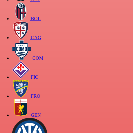
BOL
CAG
COM
FIO
FRO
GEN