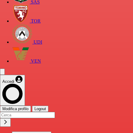
SAS
TOR
UDI
VEN
Accedi
Modifica profilo
Logout