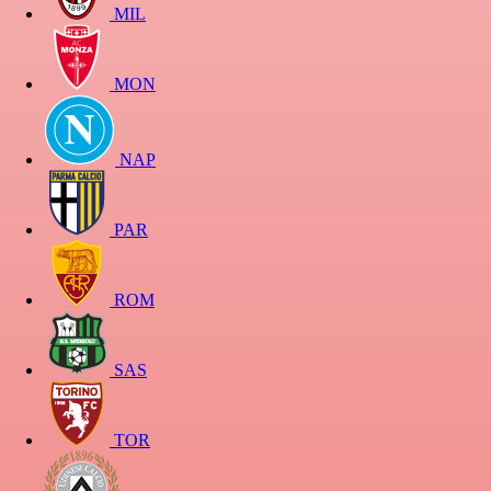
MIL
MON
NAP
PAR
ROM
SAS
TOR