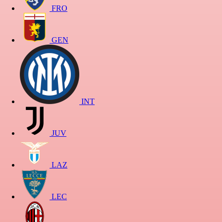
FRO
GEN
INT
JUV
LAZ
LEC