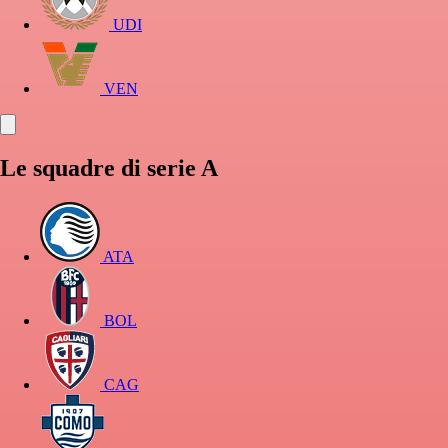
UDI
VEN
Le squadre di serie A
ATA
BOL
CAG