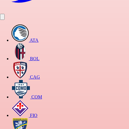
ATA
BOL
CAG
COM
FIO