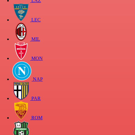
LAZ
LEC
MIL
MON
NAP
PAR
ROM