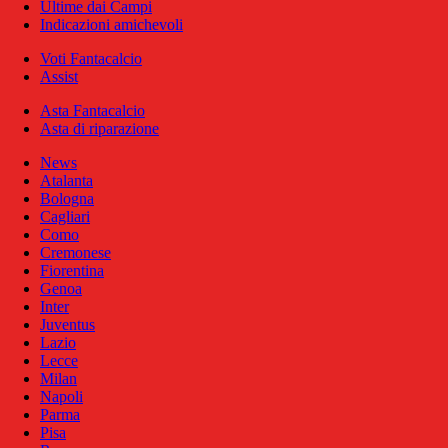
Ultime dai Campi
Indicazioni amichevoli
Voti Fantacalcio
Assist
Asta Fantacalcio
Asta di riparazione
News
Atalanta
Bologna
Cagliari
Como
Cremonese
Fiorentina
Genoa
Inter
Juventus
Lazio
Lecce
Milan
Napoli
Parma
Pisa