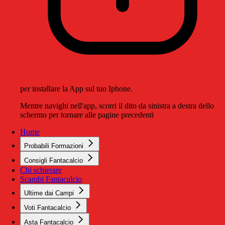
per installare la App sul tuo Iphone.
Mentre navighi nell'app, scorri il dito da sinistra a destra dello
schermo per tornare alle pagine precedenti
Home
Probabili Formazioni
Consigli Fantacalcio
Chi schierare
Scambi Fantacalcio
Ultime dai Campi
Voti Fantacalcio
Asta Fantacalcio