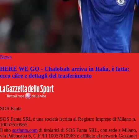
News
HERE WE GO - Chalobah arriva in Italia, è fatta:
ecco cifre e dettagli del trasferimento
SOS Fanta
SOS Fanta SRL è una società iscritta al Registro Imprese di Milano n.
10057610965.
Il sito
sosfanta.com
di titolarità di SOS Fanta SRL, con sede a Milano,
via Paleocapa 6, C.F./PI 10057610965 è affiliato al network Gazzanet