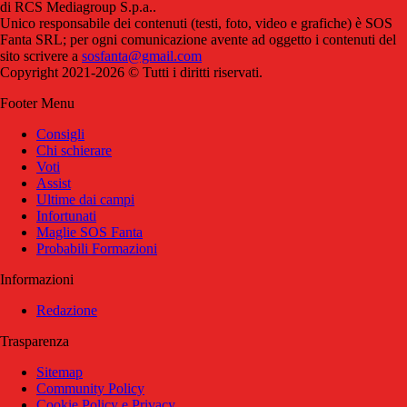
di RCS Mediagroup S.p.a..
Unico responsabile dei contenuti (testi, foto, video e grafiche) è SOS
Fanta SRL; per ogni comunicazione avente ad oggetto i contenuti del
sito scrivere a
sosfanta@gmail.com
Copyright 2021-2026 © Tutti i diritti riservati.
Footer Menu
Consigli
Chi schierare
Voti
Assist
Ultime dai campi
Infortunati
Maglie SOS Fanta
Probabili Formazioni
Informazioni
Redazione
Trasparenza
Sitemap
Community Policy
Cookie Policy e Privacy