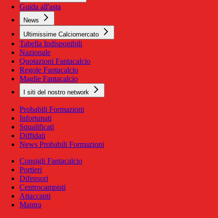
Guida all'asta
News
Ultimissime Calciomercato
Tabella Indisponibili
Nazionale
Quotazioni Fantacalcio
Regole Fantacalcio
Maglie Fantacalcio
I siti del nostro network
Probabili Formazioni
Infortunati
Squalificati
Diffidati
News Probabili Formazioni
Consigli Fantacalcio
Portieri
Difensori
Centrocampisti
Attaccanti
Mantra