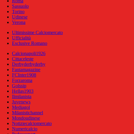
Roma
Sassuolo
Torino
Udinese
Verona
Ultimissime Calciomercato
Ufficialità
Esclusive Romano
Calcionapoli1926
Cittaceleste
Derbyderbyderby
Fantamagazine
FCInter1908
Forzaroma
Golssip
Hellas1903
Ilmilanista
Juvenews
Mediagol
Milanistichannel
Mondoudinese
Notiziecalciomercato
Numericalcio