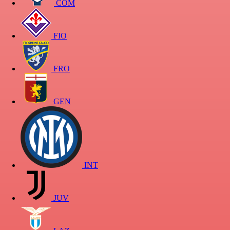
COM
FIO
FRO
GEN
INT
JUV