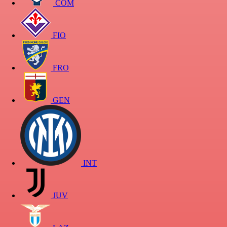
COM
FIO
FRO
GEN
INT
JUV