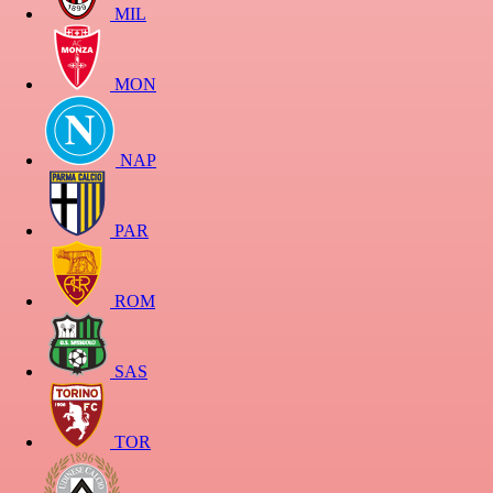
MIL
MON
NAP
PAR
ROM
SAS
TOR