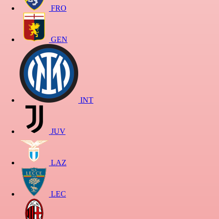
FRO
GEN
INT
JUV
LAZ
LEC