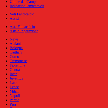
Ultime dai Campi
Indicazioni amichevoli
Voti Fantacalcio
Assist
Asta Fantacalcio
Asta di riparazione
News
Atalanta
Bologna
Cagliari
Como
Cremonese
Fiorentina
Genoa
Inter
Juventus
Lazio
Lecce
Milan
Napoli
Parma
Pisa