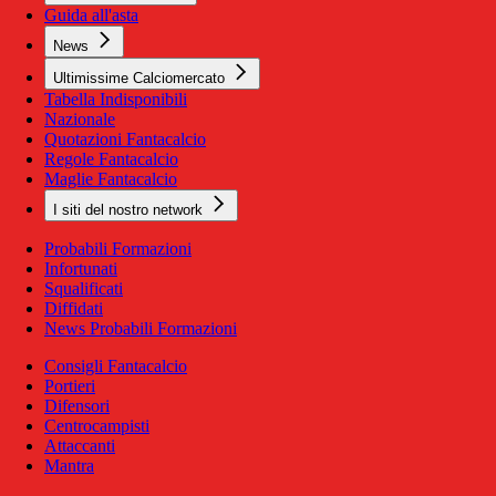
Guida all'asta
News
Ultimissime Calciomercato
Tabella Indisponibili
Nazionale
Quotazioni Fantacalcio
Regole Fantacalcio
Maglie Fantacalcio
I siti del nostro network
Probabili Formazioni
Infortunati
Squalificati
Diffidati
News Probabili Formazioni
Consigli Fantacalcio
Portieri
Difensori
Centrocampisti
Attaccanti
Mantra