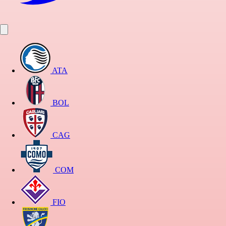
ATA
BOL
CAG
COM
FIO