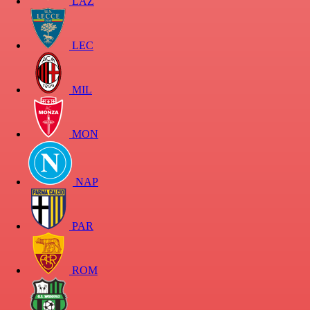
LAZ
LEC
MIL
MON
NAP
PAR
ROM