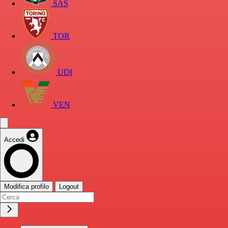
SAS
TOR
UDI
VEN
Accedi
Modifica profilo
Logout