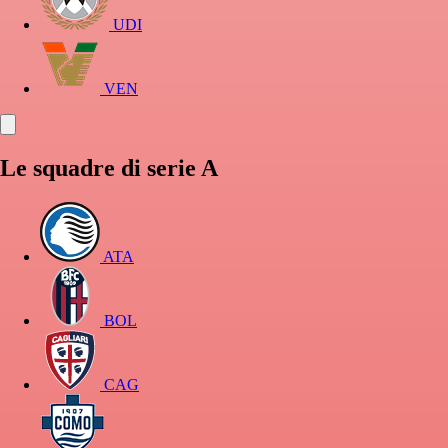
UDI
VEN
Le squadre di serie A
ATA
BOL
CAG