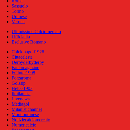
Roma
Sassuolo
Torino
Udinese
Verona
Ultimissime Calciomercato
Ufficialità
Esclusive Romano
Calcionapoli1926
Cittaceleste
Derbyderbyderby
Fantamagazine
FCInter1908
Forzaroma
Golssip
Hellas1903
Ilmilanista
Juvenews
Mediagol
Milanistichannel
Mondoudinese
Notiziecalciomercato
Numericalcio