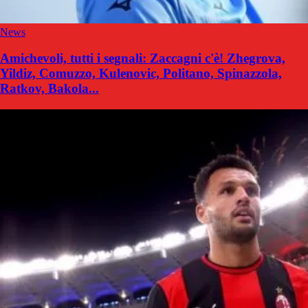
News
Amichevoli, tutti i segnali: Zaccagni c'è! Zhegrova,
Yildiz, Comuzzo, Kulenovic, Politano, Spinazzola,
Ratkov, Bakola...