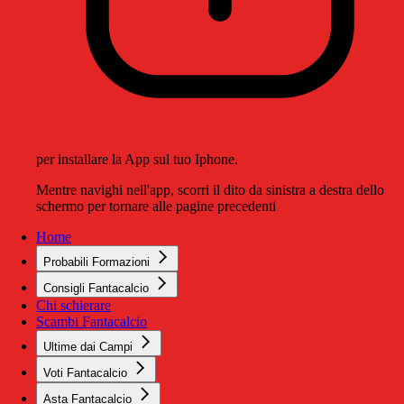
per installare la App sul tuo Iphone.
Mentre navighi nell'app, scorri il dito da sinistra a destra dello
schermo per tornare alle pagine precedenti
Home
Probabili Formazioni
Consigli Fantacalcio
Chi schierare
Scambi Fantacalcio
Ultime dai Campi
Voti Fantacalcio
Asta Fantacalcio