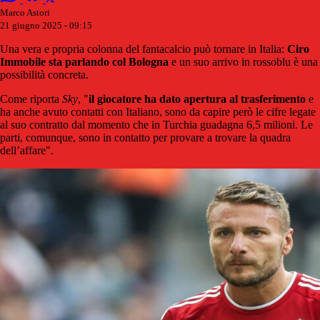
Marco Astori
21 giugno 2025 - 09:15
Una vera e propria colonna del fantacalcio può tornare in Italia:
Ciro
Immobile sta parlando col Bologna
e un suo arrivo in rossoblu è una
possibilità concreta.
Come riporta
Sky
, "
il giocatore ha dato apertura al trasferimento
e
ha anche avuto contatti con Italiano, sono da capire però le cifre legate
al suo contratto dal momento che in Turchia guadagna 6,5 milioni. Le
parti, comunque, sono in contatto per provare a trovare la quadra
dell’affare".