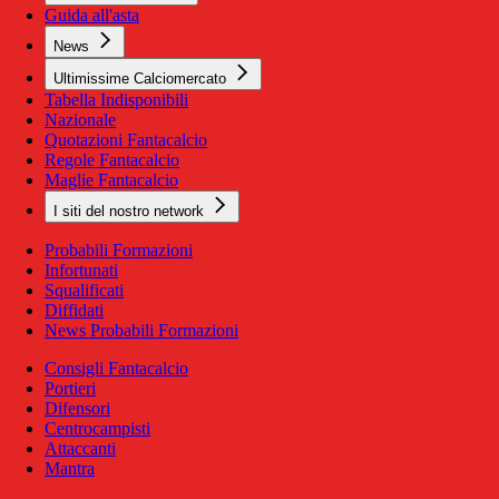
Guida all'asta
News
Ultimissime Calciomercato
Tabella Indisponibili
Nazionale
Quotazioni Fantacalcio
Regole Fantacalcio
Maglie Fantacalcio
I siti del nostro network
Probabili Formazioni
Infortunati
Squalificati
Diffidati
News Probabili Formazioni
Consigli Fantacalcio
Portieri
Difensori
Centrocampisti
Attaccanti
Mantra