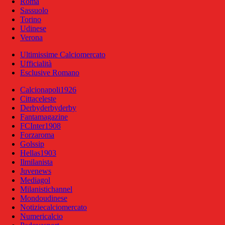
Roma
Sassuolo
Torino
Udinese
Verona
Ultimissime Calciomercato
Ufficialità
Esclusive Romano
Calcionapoli1926
Cittaceleste
Derbyderbyderby
Fantamagazine
FCInter1908
Forzaroma
Golssip
Hellas1903
Ilmilanista
Juvenews
Mediagol
Milanistichannel
Mondoudinese
Notiziecalciomercato
Numericalcio