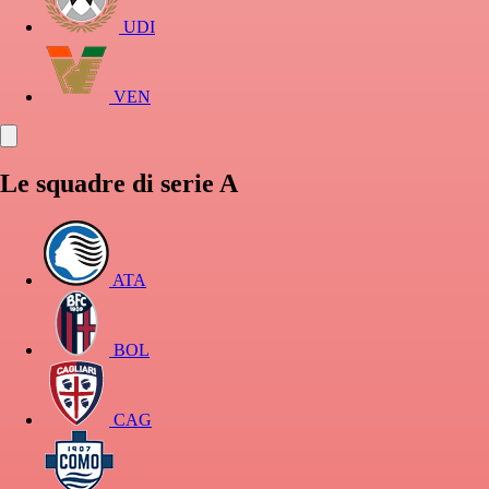
UDI
VEN
Le squadre di serie A
ATA
BOL
CAG