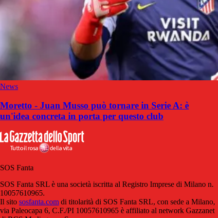
News
Moretto - Juan Musso può tornare in Serie A: è
un'idea concreta in porta per questo club
SOS Fanta
SOS Fanta SRL è una società iscritta al Registro Imprese di Milano n.
10057610965.
Il sito
sosfanta.com
di titolarità di SOS Fanta SRL, con sede a Milano,
via Paleocapa 6, C.F./PI 10057610965 è affiliato al network Gazzanet