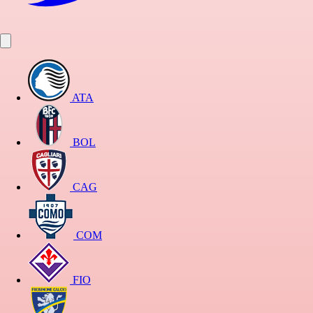
ATA
BOL
CAG
COM
FIO