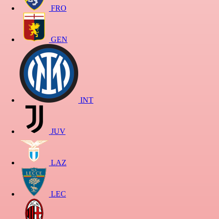
FRO
GEN
INT
JUV
LAZ
LEC