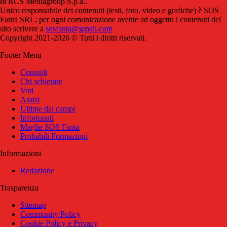
di RCS Mediagroup S.p.a..
Unico responsabile dei contenuti (testi, foto, video e grafiche) è SOS
Fanta SRL; per ogni comunicazione avente ad oggetto i contenuti del
sito scrivere a
sosfanta@gmail.com
Copyright 2021-2026 © Tutti i diritti riservati.
Footer Menu
Consigli
Chi schierare
Voti
Assist
Ultime dai campi
Infortunati
Maglie SOS Fanta
Probabili Formazioni
Informazioni
Redazione
Trasparenza
Sitemap
Community Policy
Cookie Policy e Privacy