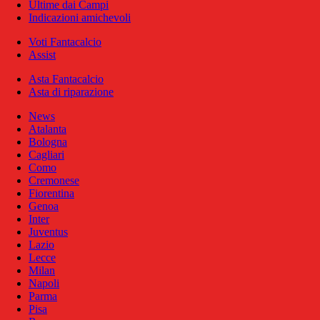
Ultime dai Campi
Indicazioni amichevoli
Voti Fantacalcio
Assist
Asta Fantacalcio
Asta di riparazione
News
Atalanta
Bologna
Cagliari
Como
Cremonese
Fiorentina
Genoa
Inter
Juventus
Lazio
Lecce
Milan
Napoli
Parma
Pisa