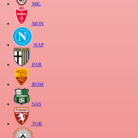
MIL
MON
NAP
PAR
ROM
SAS
TOR