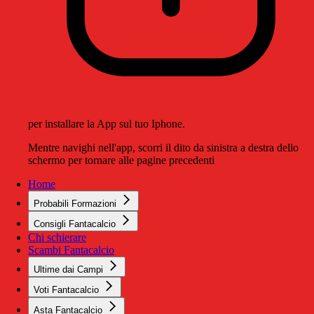
per installare la App sul tuo Iphone.
Mentre navighi nell'app, scorri il dito da sinistra a destra dello
schermo per tornare alle pagine precedenti
Home
Probabili Formazioni
Consigli Fantacalcio
Chi schierare
Scambi Fantacalcio
Ultime dai Campi
Voti Fantacalcio
Asta Fantacalcio