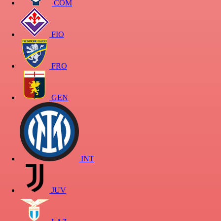
COM
FIO
FRO
GEN
INT
JUV