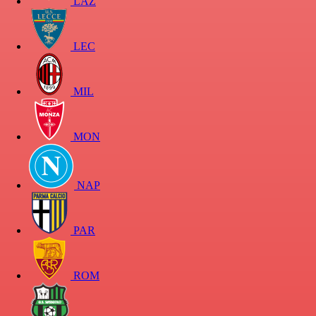
LAZ
LEC
MIL
MON
NAP
PAR
ROM