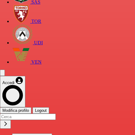
SAS
TOR
UDI
VEN
Accedi
Modifica profilo
Logout