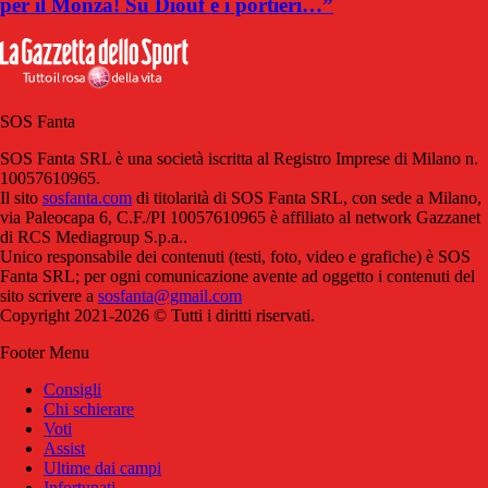
per il Monza! Su Diouf e i portieri…”
SOS Fanta
SOS Fanta SRL è una società iscritta al Registro Imprese di Milano n.
10057610965.
Il sito
sosfanta.com
di titolarità di SOS Fanta SRL, con sede a Milano,
via Paleocapa 6, C.F./PI 10057610965 è affiliato al network Gazzanet
di RCS Mediagroup S.p.a..
Unico responsabile dei contenuti (testi, foto, video e grafiche) è SOS
Fanta SRL; per ogni comunicazione avente ad oggetto i contenuti del
sito scrivere a
sosfanta@gmail.com
Copyright 2021-2026 © Tutti i diritti riservati.
Footer Menu
Consigli
Chi schierare
Voti
Assist
Ultime dai campi
Infortunati