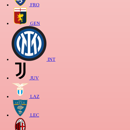
FRO
GEN
INT
JUV
LAZ
LEC