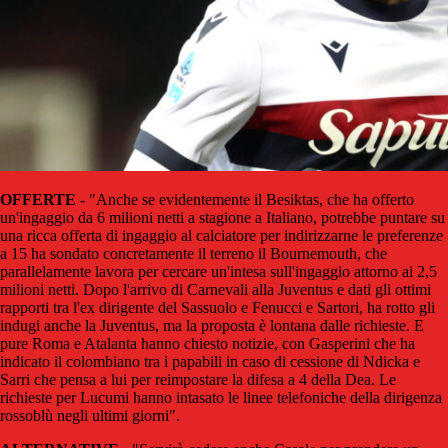
OFFERTE
- "Anche se evidentemente il Besiktas, che ha offerto
un'ingaggio da 6 milioni netti a stagione a Italiano, potrebbe puntare su
una ricca offerta di ingaggio al calciatore per indirizzarne le preferenze
a 15 ha sondato concretamente il terreno il Bournemouth, che
parallelamente lavora per cercare un'intesa sull'ingaggio attorno ai 2,5
milioni netti. Dopo l'arrivo di Carnevali alla Juventus e dati gli ottimi
rapporti tra l'ex dirigente del Sassuolo e Fenucci e Sartori, ha rotto gli
indugi anche la Juventus, ma la proposta è lontana dalle richieste. E
pure Roma e Atalanta hanno chiesto notizie, con Gasperini che ha
indicato il colombiano tra i papabili in caso di cessione di Ndicka e
Sarri che pensa a lui per reimpostare la difesa a 4 della Dea. Le
richieste per Lucumi hanno intasato le linee telefoniche della dirigenza
rossoblù negli ultimi giorni".