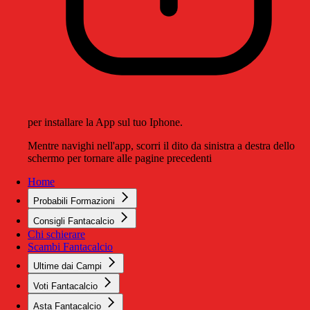
per installare la App sul tuo Iphone.
Mentre navighi nell'app, scorri il dito da sinistra a destra dello
schermo per tornare alle pagine precedenti
Home
Probabili Formazioni
Consigli Fantacalcio
Chi schierare
Scambi Fantacalcio
Ultime dai Campi
Voti Fantacalcio
Asta Fantacalcio