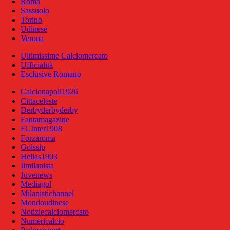
Roma
Sassuolo
Torino
Udinese
Verona
Ultimissime Calciomercato
Ufficialità
Esclusive Romano
Calcionapoli1926
Cittaceleste
Derbyderbyderby
Fantamagazine
FCInter1908
Forzaroma
Golssip
Hellas1903
Ilmilanista
Juvenews
Mediagol
Milanistichannel
Mondoudinese
Notiziecalciomercato
Numericalcio