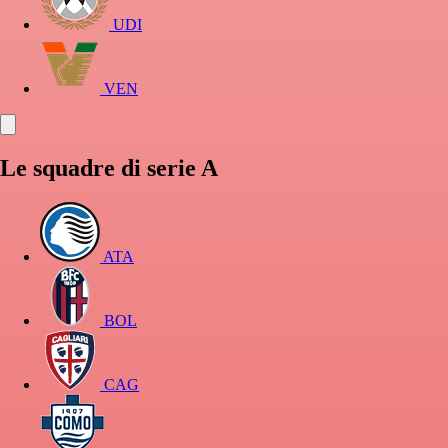
UDI
VEN
Le squadre di serie A
ATA
BOL
CAG