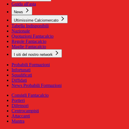
Guida all'asta
News
Ultimissime Calciomercato
Tabella Indisponibili
Nazionale
Quotazioni Fantacalcio
Regole Fantacalcio
Maglie Fantacalcio
I siti del nostro network
Probabili Formazioni
Infortunati
Squalificati
Diffidati
News Probabili Formazioni
Consigli Fantacalcio
Portieri
Difensori
Centrocampisti
Attaccanti
Mantra