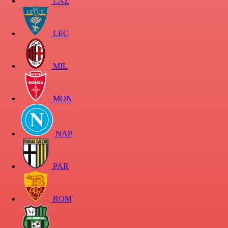
LAZ
LEC
MIL
MON
NAP
PAR
ROM