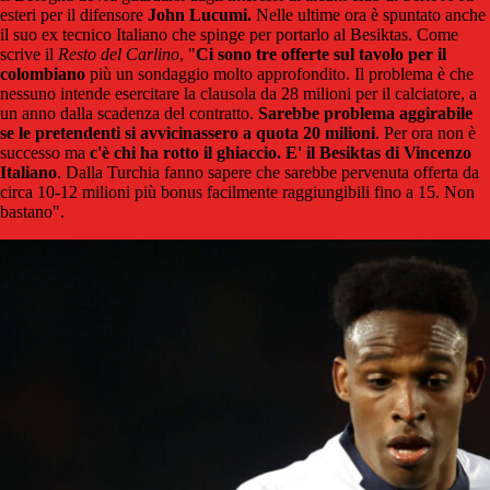
esteri per il difensore
John Lucumi.
Nelle ultime ora è spuntato anche
il suo ex tecnico Italiano che spinge per portarlo al Besiktas. Come
scrive il
Resto del Carlino
, "
Ci sono tre offerte sul tavolo per il
colombiano
più un sondaggio molto approfondito. Il problema è che
nessuno intende esercitare la clausola da 28 milioni per il calciatore, a
un anno dalla scadenza del contratto.
Sarebbe problema aggirabile
se le pretendenti si avvicinassero a quota 20 milioni
. Per ora non è
successo ma
c'è chi ha rotto il ghiaccio. E' il Besiktas di Vincenzo
Italiano
. Dalla Turchia fanno sapere che sarebbe pervenuta offerta da
circa 10-12 milioni più bonus facilmente raggiungibili fino a 15. Non
bastano".