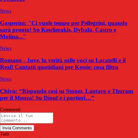
News
Gasperini: "Ci vuole tempo per Pellegrini, quando
sarà pronto! Su Koulierakis, Dybala, Castro e
Molina..."
News
Romano - Juve, la verità sulle voci su Locatelli e il
Real! Contatti quotidiani per Kessie: cosa filtra
News
Chivu: “Rispondo così su Stones, Lautaro e Thuram
per il Monza! Su Diouf e i portieri…”
Commenti
Invia Commento
Tutti