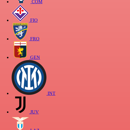
COM
FIO
FRO
GEN
INT
JUV