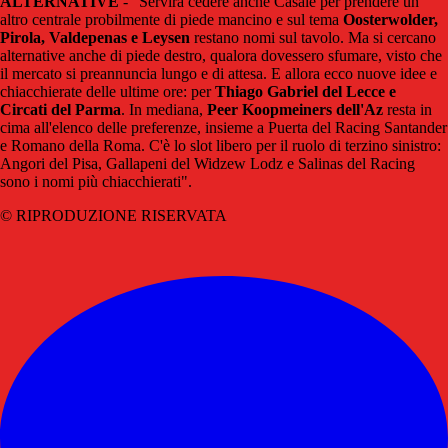
ALTERNATIVE
- "Servirà cedere anche Casale per prendere un
altro centrale probilmente di piede mancino e sul tema
Oosterwolder,
Pirola, Valdepenas e Leysen
restano nomi sul tavolo. Ma si cercano
alternative anche di piede destro, qualora dovessero sfumare, visto che
il mercato si preannuncia lungo e di attesa. E allora ecco nuove idee e
chiacchierate delle ultime ore: per
Thiago Gabriel del Lecce e
Circati del Parma
. In mediana,
Peer Koopmeiners dell'Az
resta in
cima all'elenco delle preferenze, insieme a Puerta del Racing Santander
e Romano della Roma. C'è lo slot libero per il ruolo di terzino sinistro:
Angori del Pisa, Gallapeni del Widzew Lodz e Salinas del Racing
sono i nomi più chiacchierati".
© RIPRODUZIONE RISERVATA