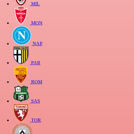
MIL
MON
NAP
PAR
ROM
SAS
TOR