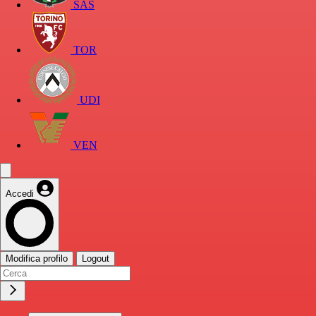
SAS
TOR
UDI
VEN
Accedi
Modifica profilo
Logout