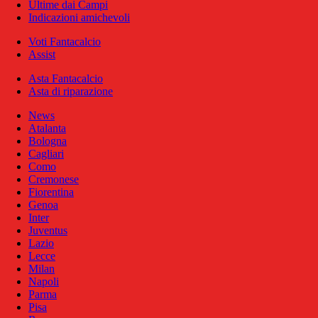
Ultime dai Campi
Indicazioni amichevoli
Voti Fantacalcio
Assist
Asta Fantacalcio
Asta di riparazione
News
Atalanta
Bologna
Cagliari
Como
Cremonese
Fiorentina
Genoa
Inter
Juventus
Lazio
Lecce
Milan
Napoli
Parma
Pisa