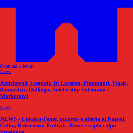
Continua la lettura
News
Amichevoli, i segnali: Di Lorenzo, Pinamonti, Vlasic,
Samardzic, Dallinga, Solet e stop Sulemana e
Marianucci
News
NEWS - Lukaku-Fener, accordo e offerta al Napoli!
Calha, Kristensen, Endrick, Rowe e triplo colpo
Frosinone