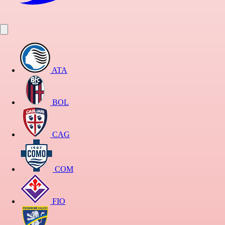
ATA
BOL
CAG
COM
FIO