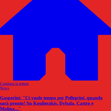
Continua la lettura
News
Gasperini: "Ci vuole tempo per Pellegrini, quando
sarà pronto! Su Koulierakis, Dybala, Castro e
Molina..."