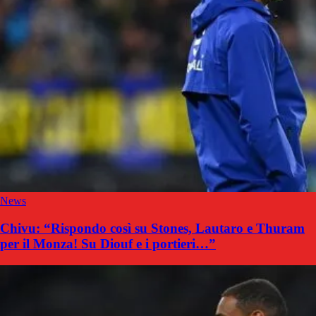
News
Chivu: “Rispondo così su Stones, Lautaro e Thuram
per il Monza! Su Diouf e i portieri…”