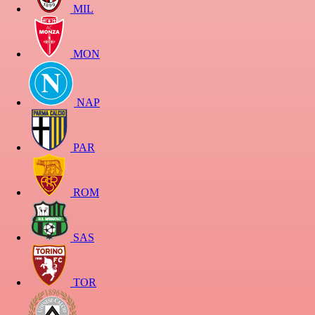
MIL
MON
NAP
PAR
ROM
SAS
TOR