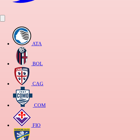
ATA
BOL
CAG
COM
FIO