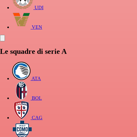
UDI
VEN
Le squadre di serie A
ATA
BOL
CAG