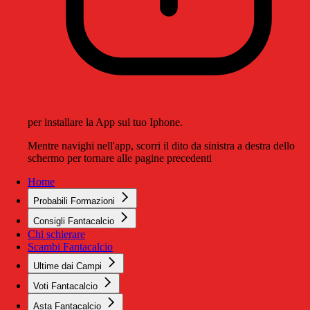
per installare la App sul tuo Iphone.
Mentre navighi nell'app, scorri il dito da sinistra a destra dello
schermo per tornare alle pagine precedenti
Home
Probabili Formazioni
Consigli Fantacalcio
Chi schierare
Scambi Fantacalcio
Ultime dai Campi
Voti Fantacalcio
Asta Fantacalcio