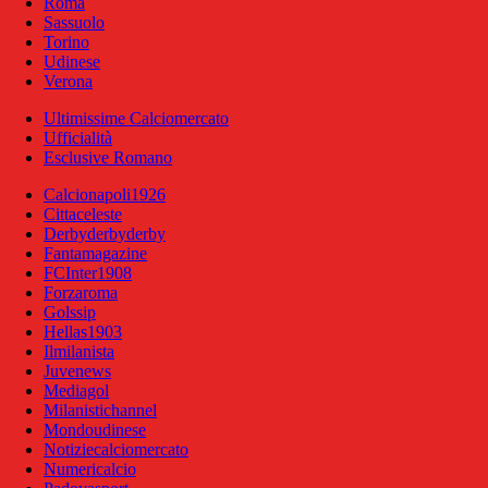
Roma
Sassuolo
Torino
Udinese
Verona
Ultimissime Calciomercato
Ufficialità
Esclusive Romano
Calcionapoli1926
Cittaceleste
Derbyderbyderby
Fantamagazine
FCInter1908
Forzaroma
Golssip
Hellas1903
Ilmilanista
Juvenews
Mediagol
Milanistichannel
Mondoudinese
Notiziecalciomercato
Numericalcio