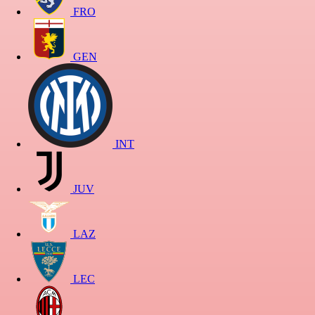
FRO
GEN
INT
JUV
LAZ
LEC