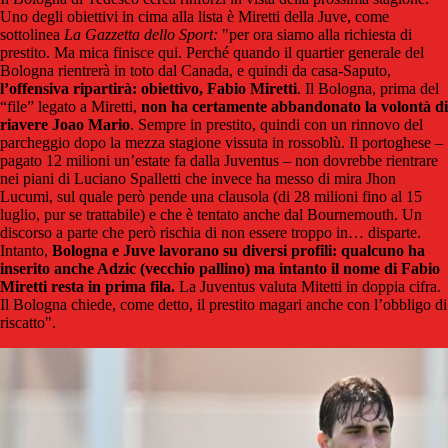
Uno degli obiettivi in cima alla lista è Miretti della Juve, come
sottolinea
La Gazzetta dello Sport:
"per ora siamo alla richiesta di
prestito. Ma mica finisce qui. Perché quando il quartier generale del
Bologna rientrerà in toto dal Canada, e quindi da casa-Saputo,
l’offensiva ripartirà: obiettivo, Fabio Miretti
. Il Bologna, prima del
“file” legato a Miretti,
non ha certamente abbandonato la volontà di
riavere Joao Mario
. Sempre in prestito, quindi con un rinnovo del
parcheggio dopo la mezza stagione vissuta in rossoblù. Il portoghese –
pagato 12 milioni un’estate fa dalla Juventus – non dovrebbe rientrare
nei piani di Luciano Spalletti che invece ha messo di mira Jhon
Lucumi, sul quale però pende una clausola (di 28 milioni fino al 15
luglio, pur se trattabile) e che è tentato anche dal Bournemouth. Un
discorso a parte che però rischia di non essere troppo in… disparte.
Intanto,
Bologna e Juve lavorano su diversi profili: qualcuno ha
inserito anche Adzic (vecchio pallino) ma intanto il nome di Fabio
Miretti resta in prima fila.
La Juventus valuta Mitetti in doppia cifra.
Il Bologna chiede, come detto, il prestito magari anche con l’obbligo di
riscatto".