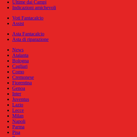
Ultime dai Campi
Indicazioni amichevoli
Voti Fantacalcio
Assist
Asta Fantacalcio
Asta di riparazione
News
Atalanta
Bologna
Cagliari
Como
Cremonese
Fiorentina
Genoa
Inter
Juventus
Lazio
Lecce
Milan
Napoli
Parma
Pisa