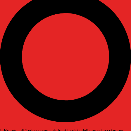
Il Bologna di Tedesco cerca rinforzi in vista della prossima stagione.