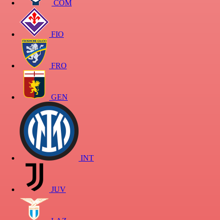
COM
FIO
FRO
GEN
INT
JUV