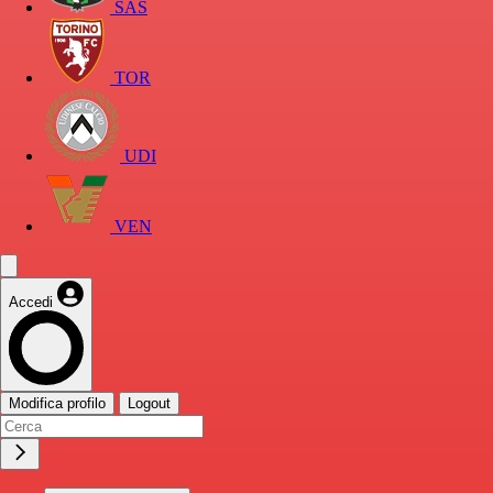
SAS
TOR
UDI
VEN
Accedi
Modifica profilo
Logout