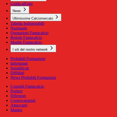
Guida all'asta
News
Ultimissime Calciomercato
Tabella Indisponibili
Nazionale
Quotazioni Fantacalcio
Regole Fantacalcio
Maglie Fantacalcio
I siti del nostro network
Probabili Formazioni
Infortunati
Squalificati
Diffidati
News Probabili Formazioni
Consigli Fantacalcio
Portieri
Difensori
Centrocampisti
Attaccanti
Mantra