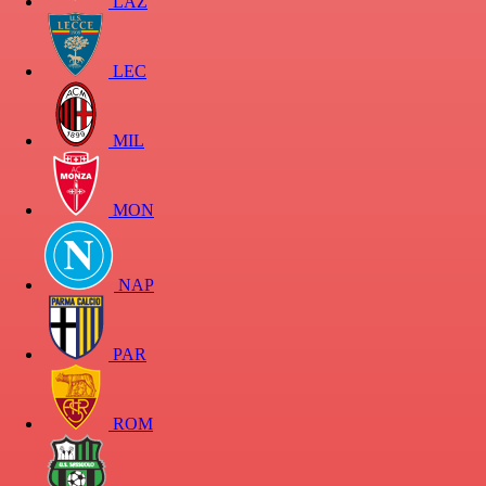
LAZ
LEC
MIL
MON
NAP
PAR
ROM