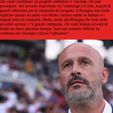
che vuole continuare un progetto ambizioso e vincente, che può
proseguire. Ieri incontro importante tra l’entourage e il club, segnali di
grande ottimismo per la continuità del progetto. Il Bologna non vuole
replicare quanto accaduto con Motta: credono molto in Italiano e i
segnali sono di continuità. Molto, molto più Bologna che resto delle
possibili opzioni. C’è grande ottimismo, chi vorrà Italiano troverà di
fronte un muro altissimo dunque. Sarà uno scenario difficile da
cambiare per chiunque volesse l’allenatore”.