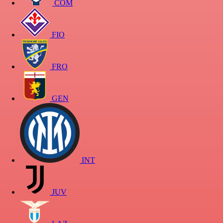
COM
FIO
FRO
GEN
INT
JUV