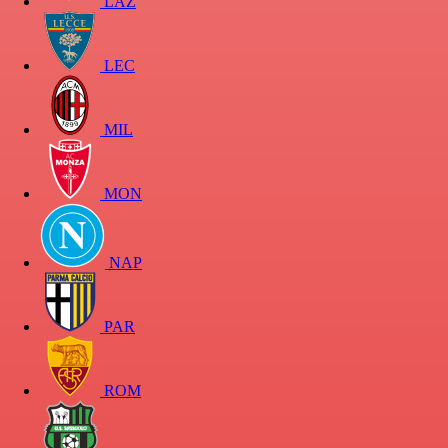
LAZ
LEC
MIL
MON
NAP
PAR
ROM