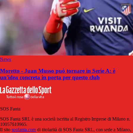
News
Moretto - Juan Musso può tornare in Serie A: è
un'idea concreta in porta per questo club
SOS Fanta
SOS Fanta SRL è una società iscritta al Registro Imprese di Milano n.
10057610965.
Il sito
sosfanta.com
di titolarità di SOS Fanta SRL, con sede a Milano,