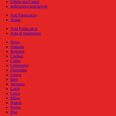
Ultime dai Campi
Indicazioni amichevoli
Voti Fantacalcio
Assist
Asta Fantacalcio
Asta di riparazione
News
Atalanta
Bologna
Cagliari
Como
Cremonese
Fiorentina
Genoa
Inter
Juventus
Lazio
Lecce
Milan
Napoli
Parma
Pisa