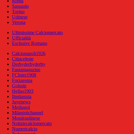
Roma
Sassuolo
Torino
Udinese
Verona
Ultimissime Calciomercato
Ufficialità
Esclusive Romano
Calcionapoli1926
Cittaceleste
Derbyderbyderby
Fantamagazine
FCInter1908
Forzaroma
Golssip
Hellas1903
Ilmilanista
Juvenews
Mediagol
Milanistichannel
Mondoudinese
Notiziecalciomercato
Numericalcio