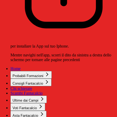
per installare la App sul tuo Iphone.
Mentre navighi nell'app, scorri il dito da sinistra a destra dello
schermo per tornare alle pagine precedenti
Home
Probabili Formazioni
Consigli Fantacalcio
Chi schierare
Scambi Fantacalcio
Ultime dai Campi
Voti Fantacalcio
Asta Fantacalcio