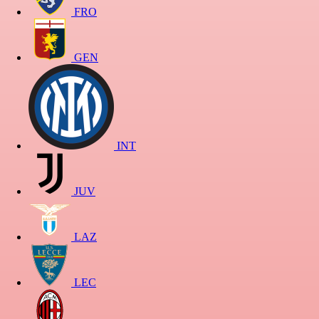
FRO
GEN
INT
JUV
LAZ
LEC