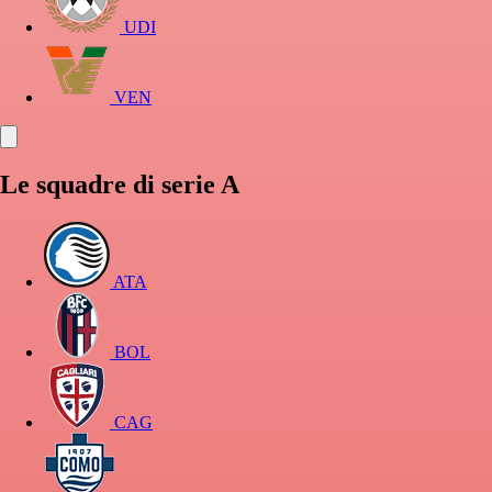
UDI
VEN
Le squadre di serie A
ATA
BOL
CAG