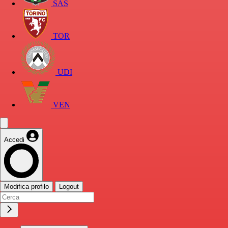
SAS
TOR
UDI
VEN
Accedi
Modifica profilo
Logout