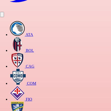
ATA
BOL
CAG
COM
FIO