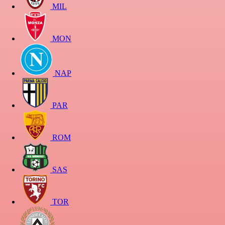
MIL
MON
NAP
PAR
ROM
SAS
TOR