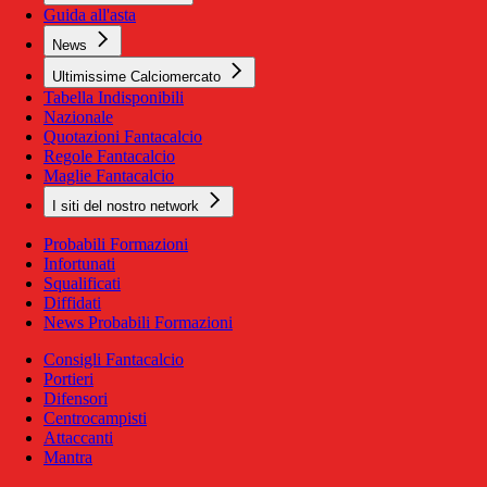
Guida all'asta
News
Ultimissime Calciomercato
Tabella Indisponibili
Nazionale
Quotazioni Fantacalcio
Regole Fantacalcio
Maglie Fantacalcio
I siti del nostro network
Probabili Formazioni
Infortunati
Squalificati
Diffidati
News Probabili Formazioni
Consigli Fantacalcio
Portieri
Difensori
Centrocampisti
Attaccanti
Mantra