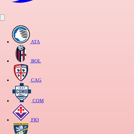
ATA
BOL
CAG
COM
FIO