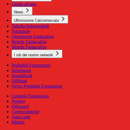
Guida all'asta
News
Ultimissime Calciomercato
Tabella Indisponibili
Nazionale
Quotazioni Fantacalcio
Regole Fantacalcio
Maglie Fantacalcio
I siti del nostro network
Probabili Formazioni
Infortunati
Squalificati
Diffidati
News Probabili Formazioni
Consigli Fantacalcio
Portieri
Difensori
Centrocampisti
Attaccanti
Mantra