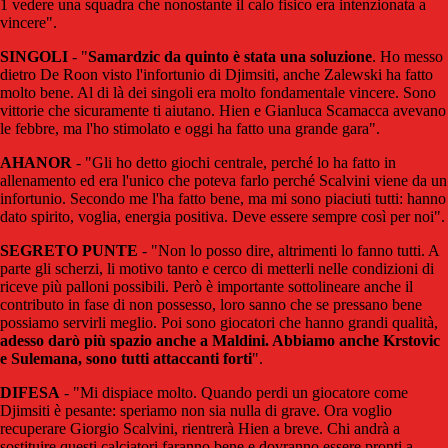
1 vedere una squadra che nonostante il calo fisico era intenzionata a
vincere".
SINGOLI
- "
Samardzic da quinto è stata una soluzione
. Ho messo
dietro De Roon visto l'infortunio di Djimsiti, anche Zalewski ha fatto
molto bene. Al di là dei singoli era molto fondamentale vincere. Sono
vittorie che sicuramente ti aiutano. Hien e Gianluca Scamacca avevano
le febbre, ma l'ho stimolato e oggi ha fatto una grande gara".
AHANOR
- "Gli ho detto giochi centrale, perché lo ha fatto in
allenamento ed era l'unico che poteva farlo perché Scalvini viene da un
infortunio. Secondo me l'ha fatto bene, ma mi sono piaciuti tutti: hanno
dato spirito, voglia, energia positiva. Deve essere sempre così per noi".
SEGRETO PUNTE
- "Non lo posso dire, altrimenti lo fanno tutti. A
parte gli scherzi, li motivo tanto e cerco di metterli nelle condizioni di
riceve più palloni possibili. Però è importante sottolineare anche il
contributo in fase di non possesso, loro sanno che se pressano bene
possiamo servirli meglio. Poi sono giocatori che hanno grandi qualità,
adesso darò più spazio anche a Maldini. Abbiamo anche Krstovic
e Sulemana, sono tutti attaccanti forti
".
DIFESA
- "Mi dispiace molto. Quando perdi un giocatore come
Djimsiti è pesante: speriamo non sia nulla di grave. Ora voglio
recuperare Giorgio Scalvini, rientrerà Hien a breve. Chi andrà a
sostituire questi calciatori faranno bene e dovranno essere pronti a