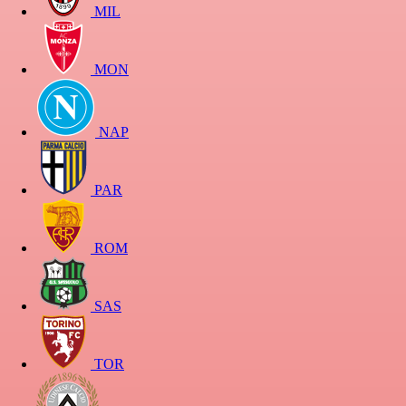
MIL
MON
NAP
PAR
ROM
SAS
TOR