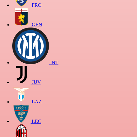
FRO
GEN
INT
JUV
LAZ
LEC