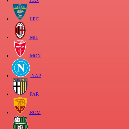
LAZ
LEC
MIL
MON
NAP
PAR
ROM