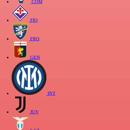
COM
FIO
FRO
GEN
INT
JUV