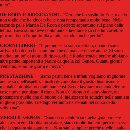
tutto".
DE ROON E BRESCIANINI
- "Vero che ho sostituito Ede, ma ciò
non toglie che ha giocato bene e sta recuperando molto bene. Nelle
seconde palle Marten De Roon è perfetto soprattutto sul piano della
lettura. Brescianini deve continuare a lavorare e so che lui vorrebbe
giocare: io do l'opportunità a tutti, accadrà anche per lui".
GIORNI LIBERI
- "Il premio se lo sono meritato, quando sono
arrivato ho detto che sono uno che dà ma che riceve anche. Si sono
meritati un po' di giorni di riposo, che è fondamentale perché abbiamo
altre partite importanti a partire da quella col Genoa. Quanti giorni?
Vediamo, sono tre giorni e mezzo".
PRESTAZIONE
- "Siamo partiti bene e infatti vogliamo migliorare
anche su quell'aspetto. I nostri devono dare il giusto dinamismo e
mentalità: dobbiamo continuare così. Serve lavorare mettendo dentro
cose nuove per alzare il ritmo. Non c'è bisogno di stravolgere, ma
potenziare quello che di buono c'è: indirizzare la squadra nella maniera
migliore possibile. I dettagli verranno risistemati nel corso della
settimana".
VERSO IL GENOA
- "Siamo concentrati su quella gara: vincere
aiuta a vincere. Dobbiamo scalare, siamo molto indietro però mi serve
che la squadra sia agguerrita. Non sarà semplice perché quelle in alto