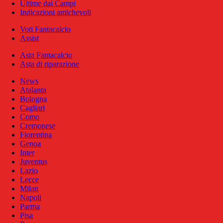
Ultime dai Campi
Indicazioni amichevoli
Voti Fantacalcio
Assist
Asta Fantacalcio
Asta di riparazione
News
Atalanta
Bologna
Cagliari
Como
Cremonese
Fiorentina
Genoa
Inter
Juventus
Lazio
Lecce
Milan
Napoli
Parma
Pisa