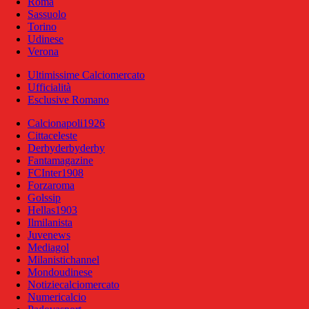
Roma
Sassuolo
Torino
Udinese
Verona
Ultimissime Calciomercato
Ufficialità
Esclusive Romano
Calcionapoli1926
Cittaceleste
Derbyderbyderby
Fantamagazine
FCInter1908
Forzaroma
Golssip
Hellas1903
Ilmilanista
Juvenews
Mediagol
Milanistichannel
Mondoudinese
Notiziecalciomercato
Numericalcio