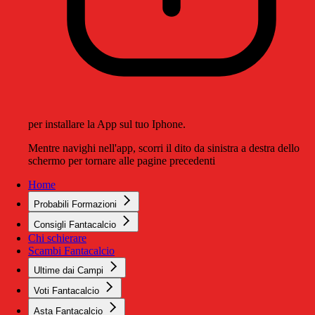
per installare la App sul tuo Iphone.
Mentre navighi nell'app, scorri il dito da sinistra a destra dello
schermo per tornare alle pagine precedenti
Home
Probabili Formazioni
Consigli Fantacalcio
Chi schierare
Scambi Fantacalcio
Ultime dai Campi
Voti Fantacalcio
Asta Fantacalcio