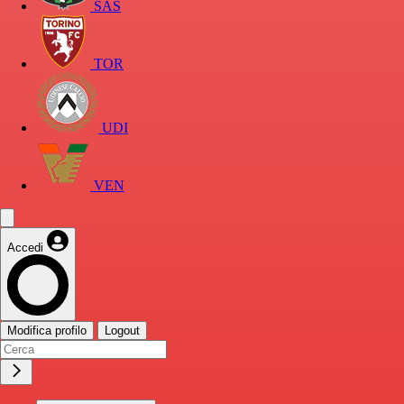
SAS
TOR
UDI
VEN
Accedi
Modifica profilo
Logout