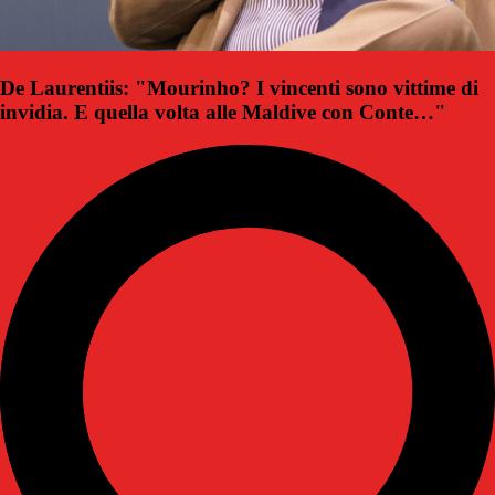
De Laurentiis: "Mourinho? I vincenti sono vittime di
invidia. E quella volta alle Maldive con Conte…"