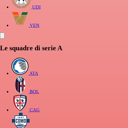
UDI
VEN
Le squadre di serie A
ATA
BOL
CAG