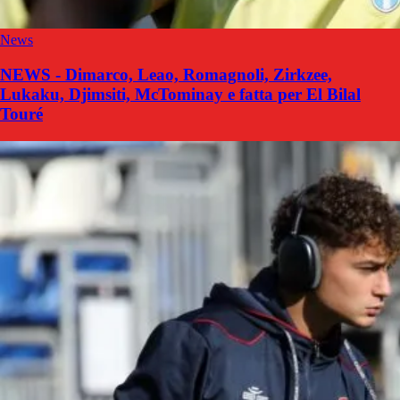
News
NEWS - Dimarco, Leao, Romagnoli, Zirkzee,
Lukaku, Djimsiti, McTominay e fatta per El Bilal
Touré