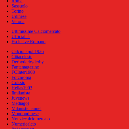
Roma
Sassuolo
Torino
Udinese
Verona
Ultimissime Calciomercato
Ufficialità
Esclusive Romano
Calcionapoli1926
Cittaceleste
Derbyderbyderby
Fantamagazine
FCInter1908
Forzaroma
Golssip
Hellas1903
Ilmilanista
Juvenews
Mediagol
Milanistichannel
Mondoudinese
Notiziecalciomercato
Numericalcio