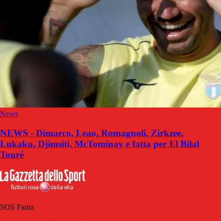
News
NEWS - Dimarco, Leao, Romagnoli, Zirkzee,
Lukaku, Djimsiti, McTominay e fatta per El Bilal
Touré
SOS Fanta