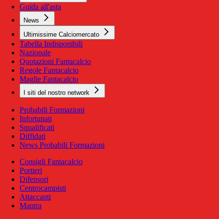
Guida all'asta
News
Ultimissime Calciomercato
Tabella Indisponibili
Nazionale
Quotazioni Fantacalcio
Regole Fantacalcio
Maglie Fantacalcio
I siti del nostro network
Probabili Formazioni
Infortunati
Squalificati
Diffidati
News Probabili Formazioni
Consigli Fantacalcio
Portieri
Difensori
Centrocampisti
Attaccanti
Mantra