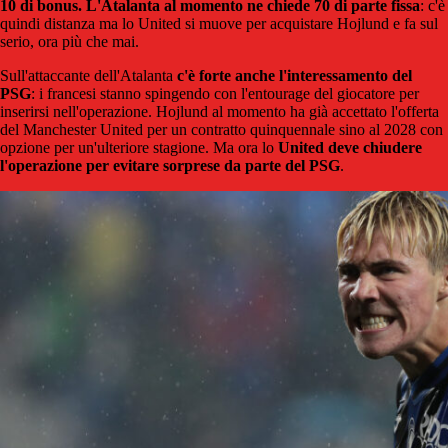
10 di bonus. L'Atalanta al momento ne chiede 70 di parte fissa
: c'è
quindi distanza ma lo United si muove per acquistare Hojlund e fa sul
serio, ora più che mai.
Sull'attaccante dell'Atalanta
c'è forte anche l'interessamento del
PSG
: i francesi stanno spingendo con l'entourage del giocatore per
inserirsi nell'operazione. Hojlund al momento ha già accettato l'offerta
del Manchester United per un contratto quinquennale sino al 2028 con
opzione per un'ulteriore stagione. Ma ora lo
United deve chiudere
l'operazione per evitare sorprese da parte del PSG
.