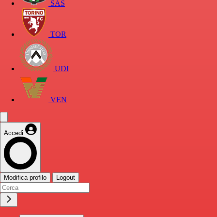
SAS
TOR
UDI
VEN
Accedi
Modifica profilo
Logout