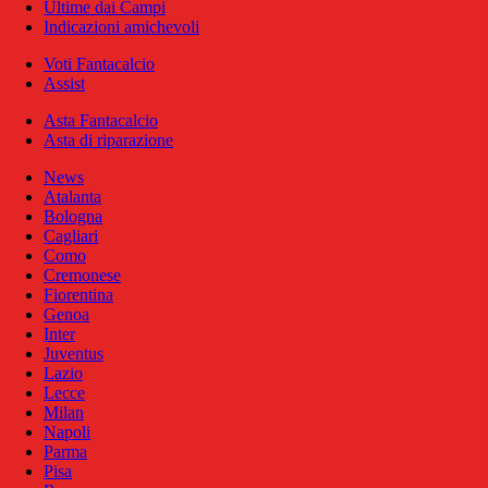
Ultime dai Campi
Indicazioni amichevoli
Voti Fantacalcio
Assist
Asta Fantacalcio
Asta di riparazione
News
Atalanta
Bologna
Cagliari
Como
Cremonese
Fiorentina
Genoa
Inter
Juventus
Lazio
Lecce
Milan
Napoli
Parma
Pisa