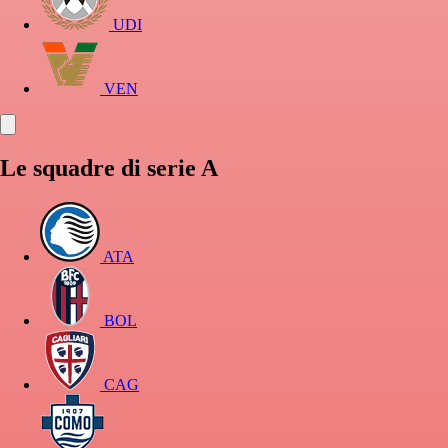
UDI
VEN
Le squadre di serie A
ATA
BOL
CAG