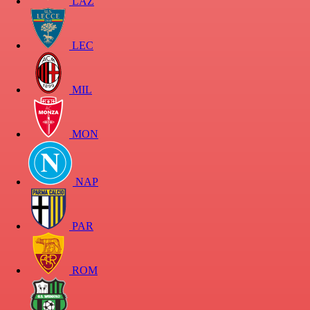
LAZ
LEC
MIL
MON
NAP
PAR
ROM