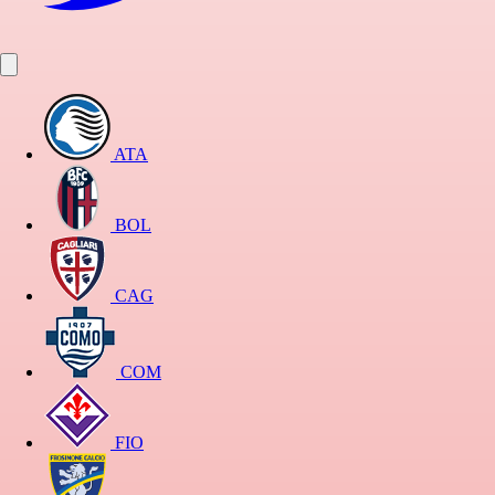
ATA
BOL
CAG
COM
FIO