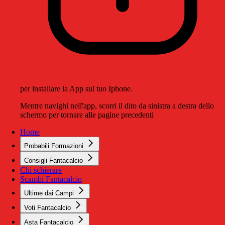
per installare la App sul tuo Iphone.
Mentre navighi nell'app, scorri il dito da sinistra a destra dello
schermo per tornare alle pagine precedenti
Home
Probabili Formazioni
Consigli Fantacalcio
Chi schierare
Scambi Fantacalcio
Ultime dai Campi
Voti Fantacalcio
Asta Fantacalcio