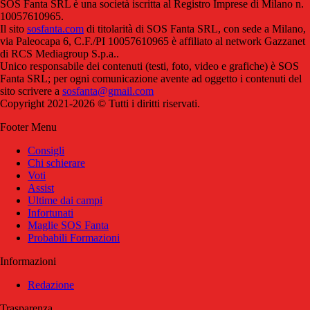
SOS Fanta SRL è una società iscritta al Registro Imprese di Milano n.
10057610965.
Il sito
sosfanta.com
di titolarità di SOS Fanta SRL, con sede a Milano,
via Paleocapa 6, C.F./PI 10057610965 è affiliato al network Gazzanet
di RCS Mediagroup S.p.a..
Unico responsabile dei contenuti (testi, foto, video e grafiche) è SOS
Fanta SRL; per ogni comunicazione avente ad oggetto i contenuti del
sito scrivere a
sosfanta@gmail.com
Copyright 2021-2026 © Tutti i diritti riservati.
Footer Menu
Consigli
Chi schierare
Voti
Assist
Ultime dai campi
Infortunati
Maglie SOS Fanta
Probabili Formazioni
Informazioni
Redazione
Trasparenza