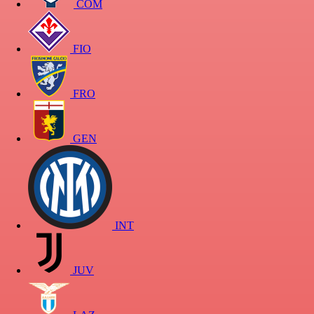
COM
FIO
FRO
GEN
INT
JUV