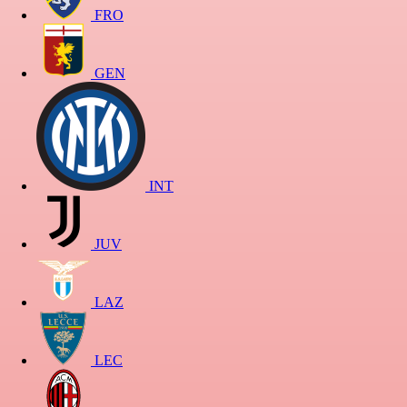
FRO
GEN
INT
JUV
LAZ
LEC