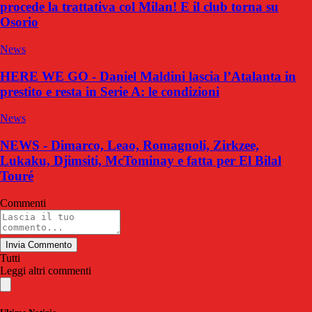
procede la trattativa col Milan! E il club torna su
Osorio
News
HERE WE GO - Daniel Maldini lascia l’Atalanta in
prestito e resta in Serie A: le condizioni
News
NEWS - Dimarco, Leao, Romagnoli, Zirkzee,
Lukaku, Djimsiti, McTominay e fatta per El Bilal
Touré
Commenti
Invia Commento
Tutti
Leggi altri commenti