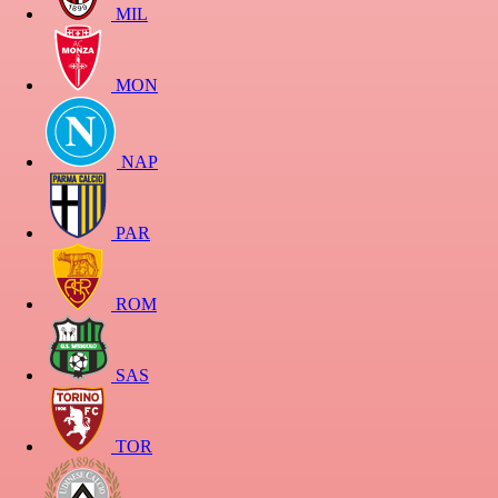
MIL
MON
NAP
PAR
ROM
SAS
TOR