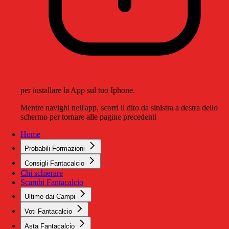
per installare la App sul tuo Iphone.
Mentre navighi nell'app, scorri il dito da sinistra a destra dello
schermo per tornare alle pagine precedenti
Home
Probabili Formazioni
Consigli Fantacalcio
Chi schierare
Scambi Fantacalcio
Ultime dai Campi
Voti Fantacalcio
Asta Fantacalcio