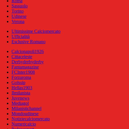
Roma
Sassuolo
Torino
Udinese
Verona
Ultimissime Calciomercato
Ufficialità
Esclusive Romano
Calcionapoli1926
Cittaceleste
Derbyderbyderby
Fantamagazine
FCInter1908
Forzaroma
Golssip
Hellas1903
Ilmilanista
Juvenews
Mediagol
Milanistichannel
Mondoudinese
Notiziecalciomercato
Numericalcio