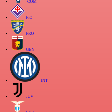
COM
FIO
FRO
GEN
INT
JUV