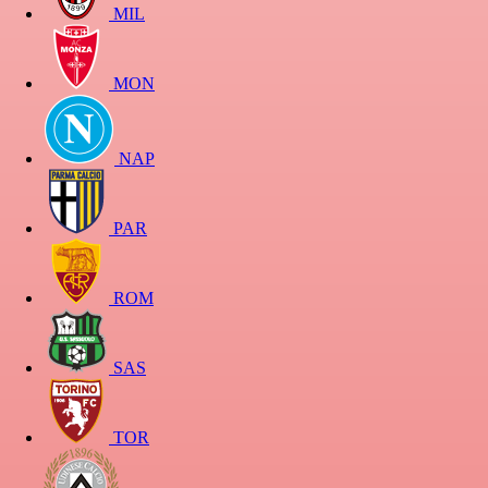
MIL
MON
NAP
PAR
ROM
SAS
TOR