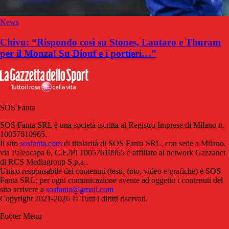
News
Chivu: “Rispondo così su Stones, Lautaro e Thuram
per il Monza! Su Diouf e i portieri…”
SOS Fanta
SOS Fanta SRL è una società iscritta al Registro Imprese di Milano n.
10057610965.
Il sito
sosfanta.com
di titolarità di SOS Fanta SRL, con sede a Milano,
via Paleocapa 6, C.F./PI 10057610965 è affiliato al network Gazzanet
di RCS Mediagroup S.p.a..
Unico responsabile dei contenuti (testi, foto, video e grafiche) è SOS
Fanta SRL; per ogni comunicazione avente ad oggetto i contenuti del
sito scrivere a
sosfanta@gmail.com
Copyright 2021-2026 © Tutti i diritti riservati.
Footer Menu