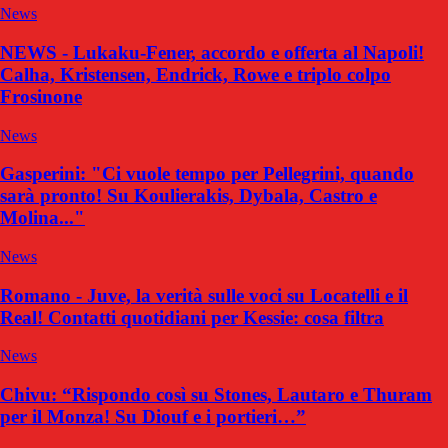
News
NEWS - Lukaku-Fener, accordo e offerta al Napoli!
Calha, Kristensen, Endrick, Rowe e triplo colpo
Frosinone
News
Gasperini: "Ci vuole tempo per Pellegrini, quando
sarà pronto! Su Koulierakis, Dybala, Castro e
Molina..."
News
Romano - Juve, la verità sulle voci su Locatelli e il
Real! Contatti quotidiani per Kessie: cosa filtra
News
Chivu: “Rispondo così su Stones, Lautaro e Thuram
per il Monza! Su Diouf e i portieri…”