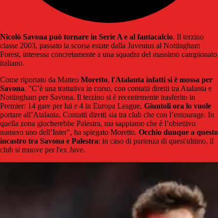
Nicolò Savona può tornare in Serie A e al fantacalcio
. Il terzino
classe 2003, passato la scorsa estate dalla Juventus al Nottingham
Forest, interessa concretamente a una squadra del massimo campionato
italiano.
Come riportato da Matteo
Moretto
,
l'Atalanta infatti si è mossa per
Savona
. "C’è una trattativa in corso, con contatti diretti tra Atalanta e
Nottingham per Savona. Il terzino si è recentemente trasferito in
Premier: 14 gare per lui e 4 in Europa League,
Giuntoli ora lo vuole
portare all’Atalanta. Contatti diretti sia tra club che con l’entourage. In
quella zona giocherebbe Palestra, ma sappiamo che è l’obiettivo
numero uno dell’Inter", ha spiegato Moretto.
Occhio dunque a questo
incastro tra Savona e Palestra
: in caso di partenza di quest'ultimo, il
club si muove per l'ex Juve.