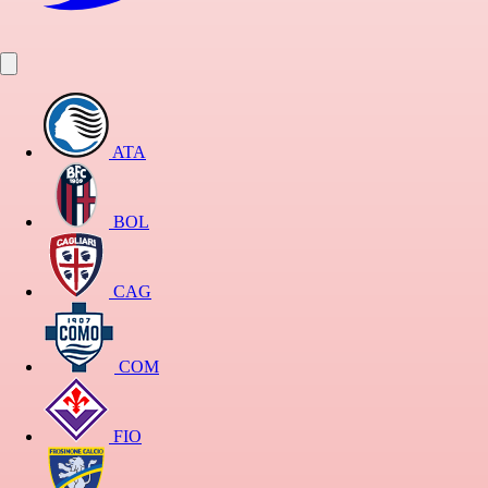
ATA
BOL
CAG
COM
FIO