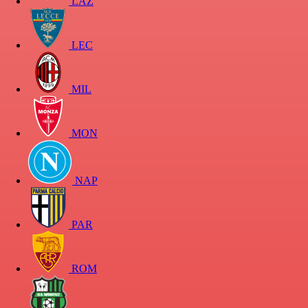
LAZ
LEC
MIL
MON
NAP
PAR
ROM