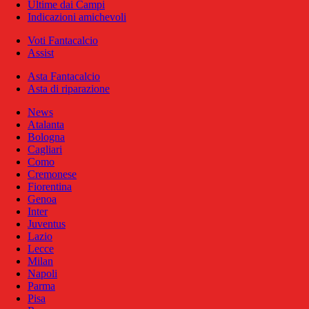
Ultime dai Campi
Indicazioni amichevoli
Voti Fantacalcio
Assist
Asta Fantacalcio
Asta di riparazione
News
Atalanta
Bologna
Cagliari
Como
Cremonese
Fiorentina
Genoa
Inter
Juventus
Lazio
Lecce
Milan
Napoli
Parma
Pisa