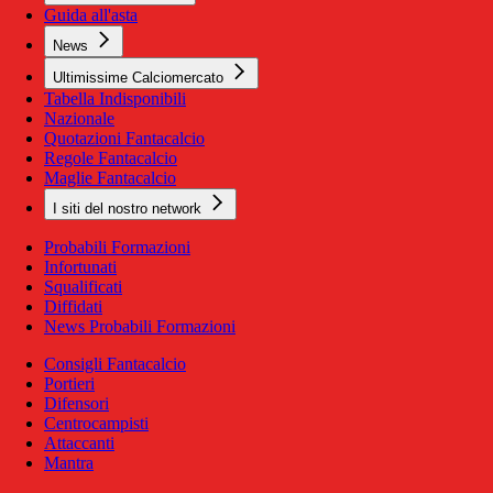
Guida all'asta
News
Ultimissime Calciomercato
Tabella Indisponibili
Nazionale
Quotazioni Fantacalcio
Regole Fantacalcio
Maglie Fantacalcio
I siti del nostro network
Probabili Formazioni
Infortunati
Squalificati
Diffidati
News Probabili Formazioni
Consigli Fantacalcio
Portieri
Difensori
Centrocampisti
Attaccanti
Mantra