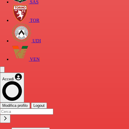
SAS
TOR
UDI
VEN
Accedi
Modifica profilo
Logout