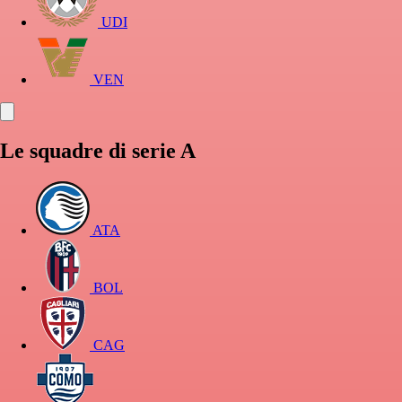
UDI
VEN
Le squadre di serie A
ATA
BOL
CAG