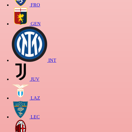
FRO
GEN
INT
JUV
LAZ
LEC