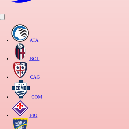
ATA
BOL
CAG
COM
FIO