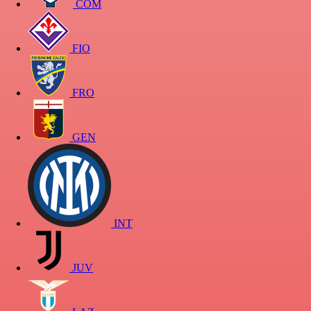
COM
FIO
FRO
GEN
INT
JUV