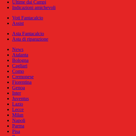
Ultime dai Campi
Indicazioni amichevoli
Voti Fantacalcio
Assist
Asta Fantacalcio
Asta di riparazione
News
Atalanta
Bologna
Cagliari
Como
Cremonese
Fiorentina
Genoa
Inter
Juventus
Lazio
Lecce
Milan
Napoli
Parma
Pisa