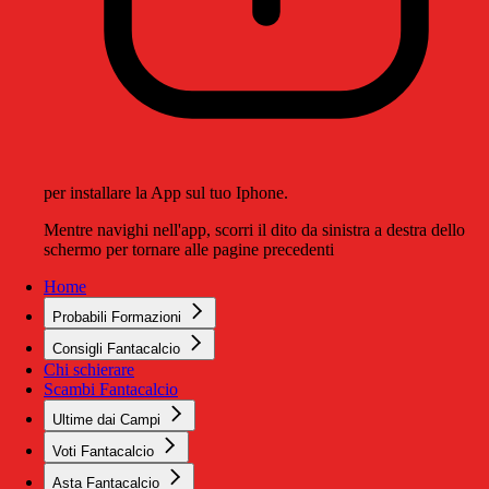
per installare la App sul tuo Iphone.
Mentre navighi nell'app, scorri il dito da sinistra a destra dello
schermo per tornare alle pagine precedenti
Home
Probabili Formazioni
Consigli Fantacalcio
Chi schierare
Scambi Fantacalcio
Ultime dai Campi
Voti Fantacalcio
Asta Fantacalcio