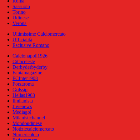
Roma
Sassuolo
Torino
Udinese
Verona
Ultimissime Calciomercato
Ufficialità
Esclusive Romano
Calcionapoli1926
Cittaceleste
Derbyderbyderby
Fantamagazine
FCInter1908
Forzaroma
Golssip
Hellas1903
Ilmilanista
Juvenews
Mediagol
Milanistichannel
Mondoudinese
Notiziecalciomercato
Numericalcio