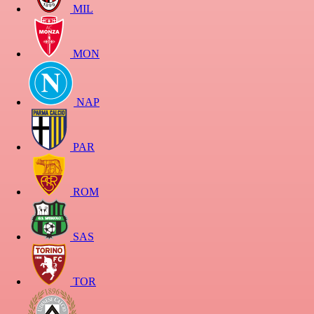
MIL
MON
NAP
PAR
ROM
SAS
TOR