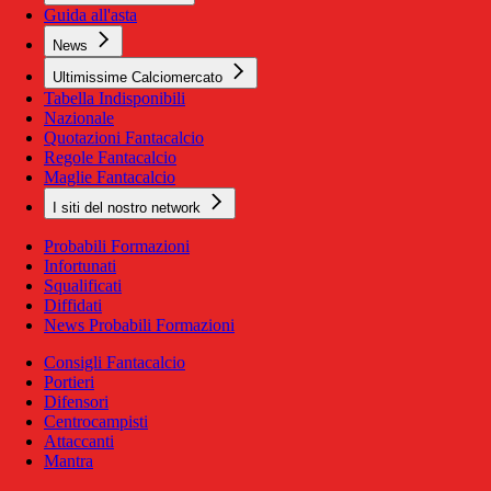
Guida all'asta
News
Ultimissime Calciomercato
Tabella Indisponibili
Nazionale
Quotazioni Fantacalcio
Regole Fantacalcio
Maglie Fantacalcio
I siti del nostro network
Probabili Formazioni
Infortunati
Squalificati
Diffidati
News Probabili Formazioni
Consigli Fantacalcio
Portieri
Difensori
Centrocampisti
Attaccanti
Mantra