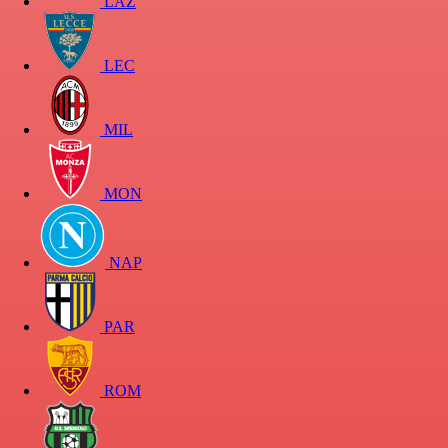
LAZ
LEC
MIL
MON
NAP
PAR
ROM