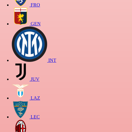
FRO
GEN
INT
JUV
LAZ
LEC