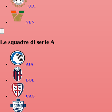
UDI
VEN
Le squadre di serie A
ATA
BOL
CAG