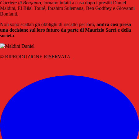
Corriere di Bergamo
, tornano infatti a casa dopo i prestiti Daniel
Maldini, El Bilal Touré, Ibrahim Sulemana, Ben Godfrey e Giovanni
Bonfanti.
Non sono scattati gli obblighi di riscatto per loro,
andrà così presa
una decisione sul loro futuro da parte di Maurizio Sarri e della
società
.
© RIPRODUZIONE RISERVATA