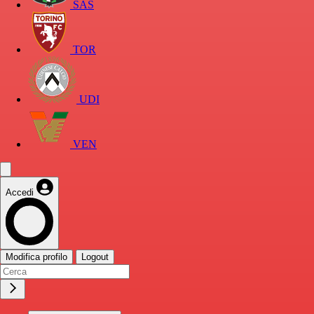
SAS
TOR
UDI
VEN
Accedi
Modifica profilo
Logout