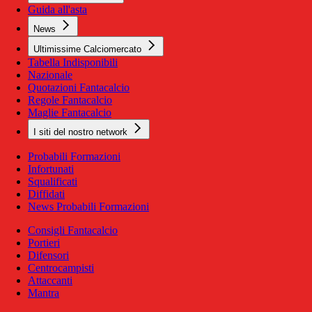
Guida all'asta
News
Ultimissime Calciomercato
Tabella Indisponibili
Nazionale
Quotazioni Fantacalcio
Regole Fantacalcio
Maglie Fantacalcio
I siti del nostro network
Probabili Formazioni
Infortunati
Squalificati
Diffidati
News Probabili Formazioni
Consigli Fantacalcio
Portieri
Difensori
Centrocampisti
Attaccanti
Mantra