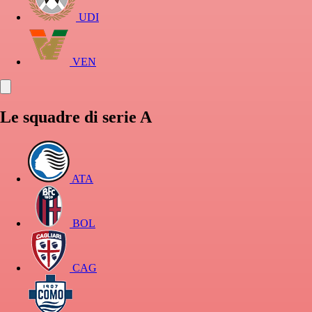
UDI
VEN
Le squadre di serie A
ATA
BOL
CAG