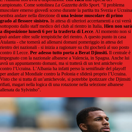
campionato. Come sottolinea
La Gazzetta dello Sport
. "il problema
muscolare emerso giovedì scorso durante la partita tra Svezia e Ucraina
sembra andare nella direzione di
una lesione muscolare di primo
grado al flessore sinistro.
In attesa di ulteriori accertamenti a cui verrà
sottoposto dallo staff medico del club al rientro in Italia,
Hien non sarà
a disposizione lunedì 6 per la trasferta di Lecce
. Al momento non si
può andare oltre sulle tempistiche del rientro. A questo punto in casa
Atalanta - che tornerà ad allenarsi domani pomeriggio in attesa del
rientro dei nazionali - si inizia a ragionare su chi giocherà al suo posto
contro il Lecce.
Per adesso tutto porta a Berat Djimsiti.
Il centrale è
impegnato con la nazionale albanese a Valencia, in Spagna. Anche lui
avrà un appuntamento domani, ma si tratterà di un test amichevole
contro l’Ucraina. L’Albania ha infatti perso la semifinale del playoff
per andare al Mondiale contro la Polonia e sfiderà proprio l’Ucraina.
Visto che si tratta di un’amichevole, si potrebbe ipotizzare che Djimsiti
rifiati, magari nella logica di una rotazione nella selezione albanese
allenata da Sylvinho".