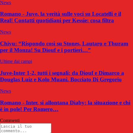
News
Romano - Juve, la verità sulle voci su Locatelli e il
Real! Contatti quotidiani per Kessie: cosa filtra
News
Chivu: “Rispondo così su Stones, Lautaro e Thuram
per il Monza! Su Diouf e i portieri…”
Ultime dai campi
Juve-Inter 1-2, tutti i segnali: da Diouf e Dimarco a
Douglas Luiz e Kolo Muani. Bocciato Di Gregorio
News
Romano - Inter, si allontana Diaby: la situazione e chi
è in pole! Per Romero…
Commenti