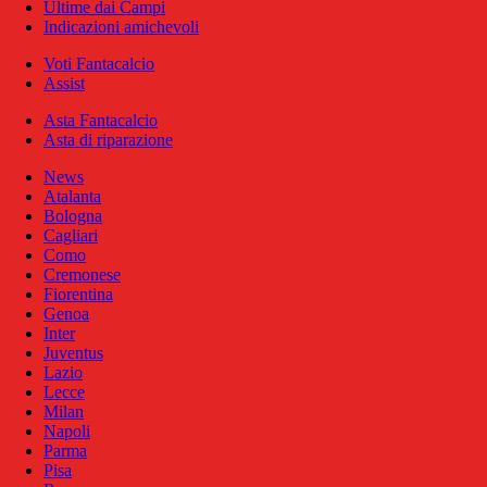
Ultime dai Campi
Indicazioni amichevoli
Voti Fantacalcio
Assist
Asta Fantacalcio
Asta di riparazione
News
Atalanta
Bologna
Cagliari
Como
Cremonese
Fiorentina
Genoa
Inter
Juventus
Lazio
Lecce
Milan
Napoli
Parma
Pisa