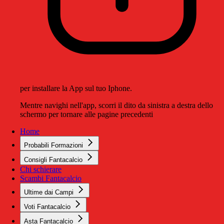
per installare la App sul tuo Iphone.
Mentre navighi nell'app, scorri il dito da sinistra a destra dello
schermo per tornare alle pagine precedenti
Home
Probabili Formazioni
Consigli Fantacalcio
Chi schierare
Scambi Fantacalcio
Ultime dai Campi
Voti Fantacalcio
Asta Fantacalcio