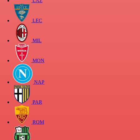
LAZ
LEC
MIL
MON
NAP
PAR
ROM