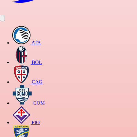
ATA
BOL
CAG
COM
FIO