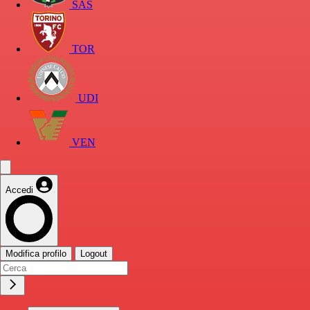
SAS
TOR
UDI
VEN
Accedi
Modifica profilo
Logout