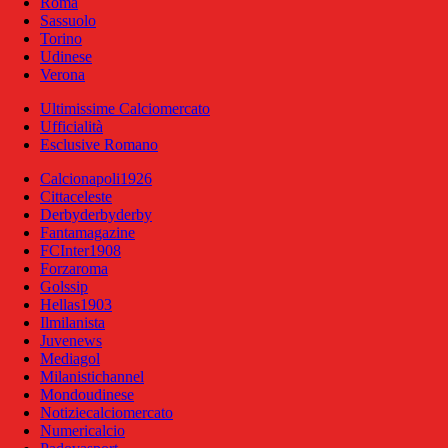
Roma
Sassuolo
Torino
Udinese
Verona
Ultimissime Calciomercato
Ufficialità
Esclusive Romano
Calcionapoli1926
Cittaceleste
Derbyderbyderby
Fantamagazine
FCInter1908
Forzaroma
Golssip
Hellas1903
Ilmilanista
Juvenews
Mediagol
Milanistichannel
Mondoudinese
Notiziecalciomercato
Numericalcio