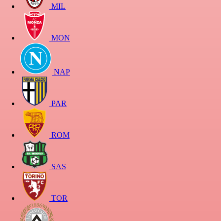
MIL
MON
NAP
PAR
ROM
SAS
TOR