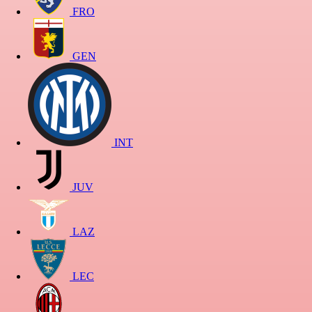
FRO
GEN
INT
JUV
LAZ
LEC