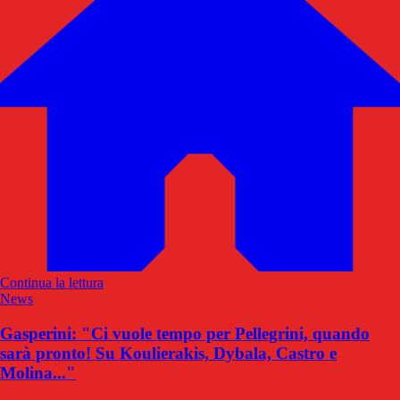
Continua la lettura
News
Gasperini: "Ci vuole tempo per Pellegrini, quando
sarà pronto! Su Koulierakis, Dybala, Castro e
Molina..."