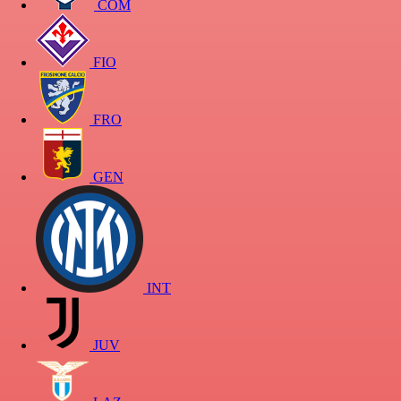
COM
FIO
FRO
GEN
INT
JUV