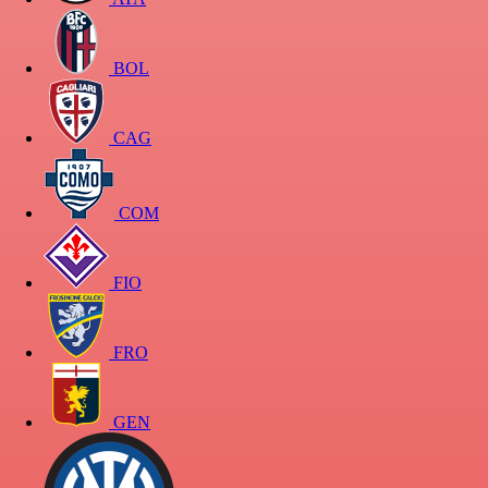
BOL
CAG
COM
FIO
FRO
GEN