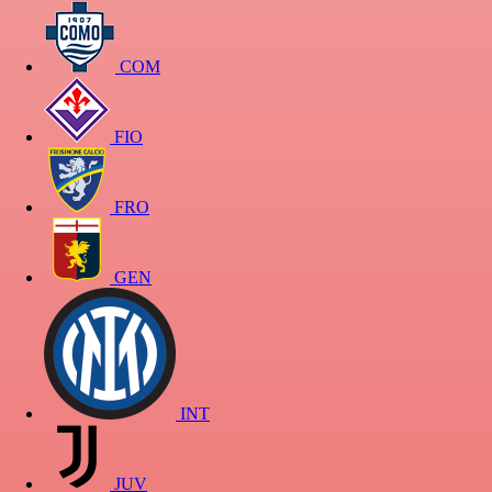
COM
FIO
FRO
GEN
INT
JUV