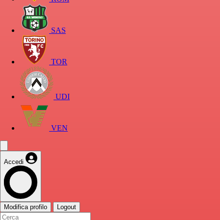
SAS
TOR
UDI
VEN
Accedi
Modifica profilo
Logout