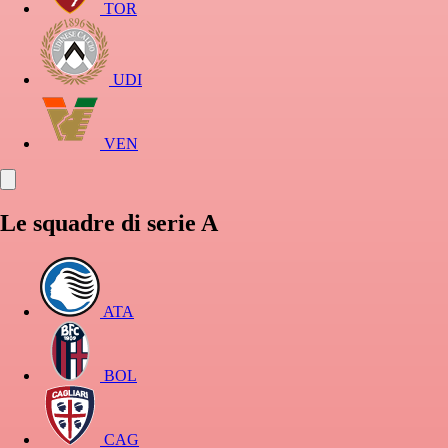
TOR
UDI
VEN
Le squadre di serie A
ATA
BOL
CAG