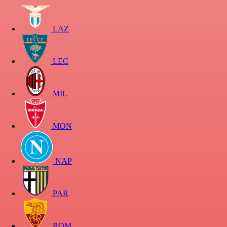
LAZ
LEC
MIL
MON
NAP
PAR
ROM