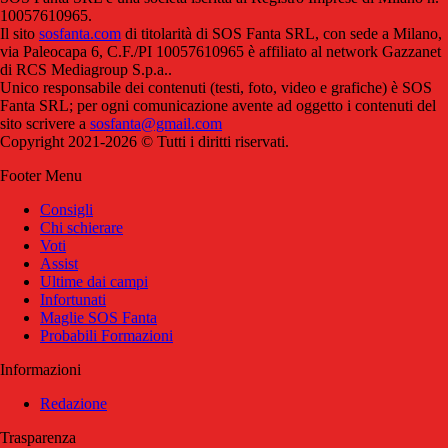
10057610965.
Il sito
sosfanta.com
di titolarità di SOS Fanta SRL, con sede a Milano,
via Paleocapa 6, C.F./PI 10057610965 è affiliato al network Gazzanet
di RCS Mediagroup S.p.a..
Unico responsabile dei contenuti (testi, foto, video e grafiche) è SOS
Fanta SRL; per ogni comunicazione avente ad oggetto i contenuti del
sito scrivere a
sosfanta@gmail.com
Copyright 2021-2026 © Tutti i diritti riservati.
Footer Menu
Consigli
Chi schierare
Voti
Assist
Ultime dai campi
Infortunati
Maglie SOS Fanta
Probabili Formazioni
Informazioni
Redazione
Trasparenza