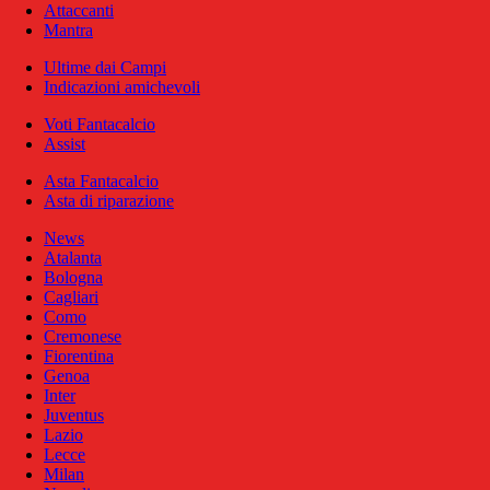
Attaccanti
Mantra
Ultime dai Campi
Indicazioni amichevoli
Voti Fantacalcio
Assist
Asta Fantacalcio
Asta di riparazione
News
Atalanta
Bologna
Cagliari
Como
Cremonese
Fiorentina
Genoa
Inter
Juventus
Lazio
Lecce
Milan