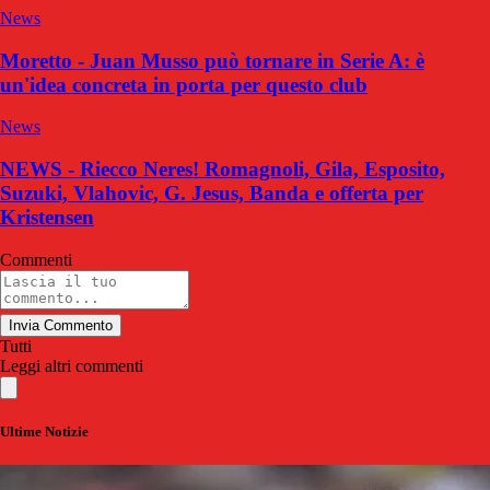
News
Moretto - Juan Musso può tornare in Serie A: è
un'idea concreta in porta per questo club
News
NEWS - Riecco Neres! Romagnoli, Gila, Esposito,
Suzuki, Vlahovic, G. Jesus, Banda e offerta per
Kristensen
Commenti
Invia Commento
Tutti
Leggi altri commenti
Ultime Notizie