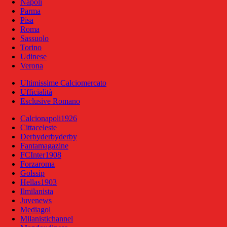
Napoli
Parma
Pisa
Roma
Sassuolo
Torino
Udinese
Verona
Ultimissime Calciomercato
Ufficialità
Esclusive Romano
Calcionapoli1926
Cittaceleste
Derbyderbyderby
Fantamagazine
FCInter1908
Forzaroma
Golssip
Hellas1903
Ilmilanista
Juvenews
Mediagol
Milanistichannel