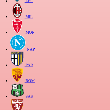
LEC
MIL
MON
NAP
PAR
ROM
SAS