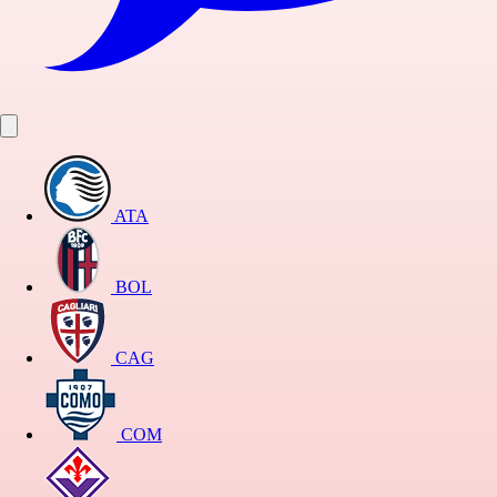
ATA
BOL
CAG
COM