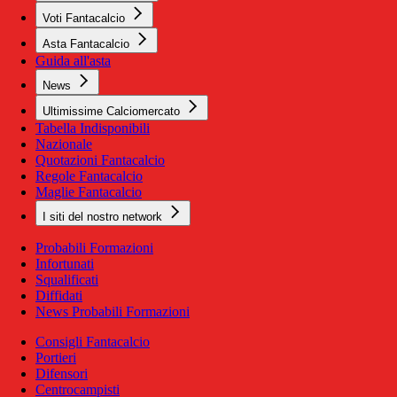
Voti Fantacalcio
Asta Fantacalcio
Guida all'asta
News
Ultimissime Calciomercato
Tabella Indisponibili
Nazionale
Quotazioni Fantacalcio
Regole Fantacalcio
Maglie Fantacalcio
I siti del nostro network
Probabili Formazioni
Infortunati
Squalificati
Diffidati
News Probabili Formazioni
Consigli Fantacalcio
Portieri
Difensori
Centrocampisti