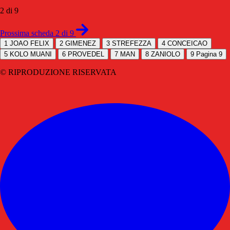
2 di 9
Prossima scheda 2 di 9
1
JOAO FELIX
2
GIMENEZ
3
STREFEZZA
4
CONCEICAO
5
KOLO MUANI
6
PROVEDEL
7
MAN
8
ZANIOLO
9
Pagina 9
© RIPRODUZIONE RISERVATA