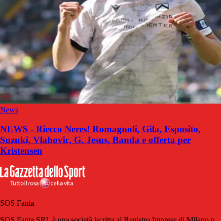
News
NEWS - Riecco Neres! Romagnoli, Gila, Esposito,
Suzuki, Vlahovic, G. Jesus, Banda e offerta per
Kristensen
SOS Fanta
SOS Fanta SRL è una società iscritta al Registro Imprese di Milano n.