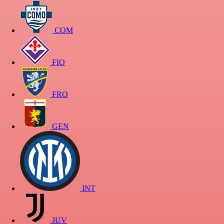
COM
FIO
FRO
GEN
INT
JUV