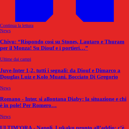
Continua la lettura
News
Chivu: “Rispondo così su Stones, Lautaro e Thuram
per il Monza! Su Diouf e i portieri…”
Ultime dai campi
Juve-Inter 1-2, tutti i segnali: da Diouf e Dimarco a
Douglas Luiz e Kolo Muani. Bocciato Di Gregorio
News
Romano - Inter, si allontana Diaby: la situazione e chi
è in pole! Per Romero…
News
ULTIM’ORA - Napoli, Lukaku pronto all’addio: c’è