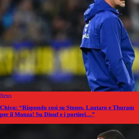
News
Chivu: “Rispondo così su Stones, Lautaro e Thuram
per il Monza! Su Diouf e i portieri…”