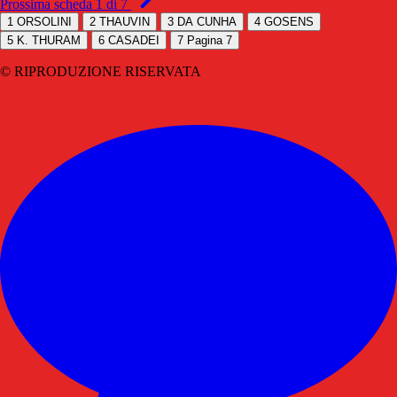
Prossima scheda 1 di 7
1
ORSOLINI
2
THAUVIN
3
DA CUNHA
4
GOSENS
5
K. THURAM
6
CASADEI
7
Pagina 7
© RIPRODUZIONE RISERVATA