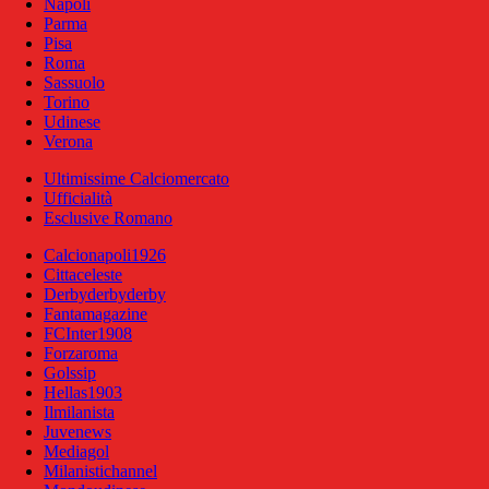
Napoli
Parma
Pisa
Roma
Sassuolo
Torino
Udinese
Verona
Ultimissime Calciomercato
Ufficialità
Esclusive Romano
Calcionapoli1926
Cittaceleste
Derbyderbyderby
Fantamagazine
FCInter1908
Forzaroma
Golssip
Hellas1903
Ilmilanista
Juvenews
Mediagol
Milanistichannel