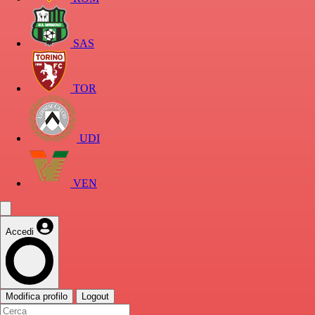
SAS
TOR
UDI
VEN
Accedi
Modifica profilo
Logout