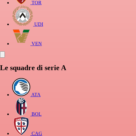
TOR
UDI
VEN
Le squadre di serie A
ATA
BOL
CAG