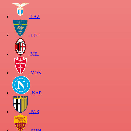
LAZ
LEC
MIL
MON
NAP
PAR
ROM