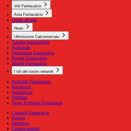
Voti Fantacalcio
Asta Fantacalcio
Guida all'asta
News
Ultimissime Calciomercato
Tabella Indisponibili
Nazionale
Quotazioni Fantacalcio
Regole Fantacalcio
Maglie Fantacalcio
I siti del nostro network
Probabili Formazioni
Infortunati
Squalificati
Diffidati
News Probabili Formazioni
Consigli Fantacalcio
Portieri
Difensori
Centrocampisti