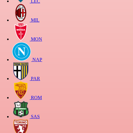
LEC
MIL
MON
NAP
PAR
ROM
SAS