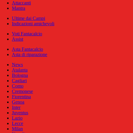
Attaccanti
Mantra
Ultime dai Campi
Indicazioni amichevoli
Voti Fantacalcio
Assist
Asta Fantacalcio
Asta di riparazione
News
Atalanta
Bologna
Cagliari
Como
Cremonese
Fiorentina
Genoa
Inter
Juventus
Lazio
Lecce
Milan