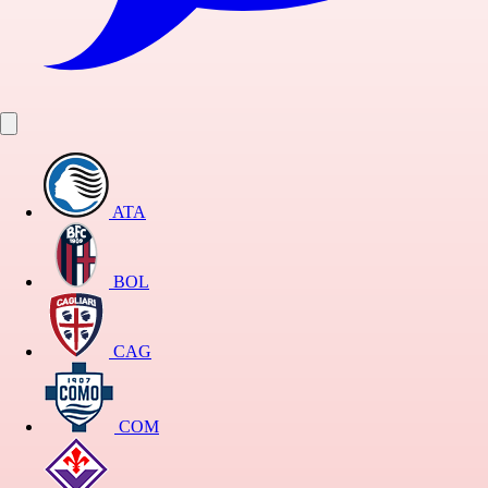
ATA
BOL
CAG
COM