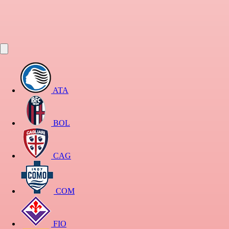
ATA
BOL
CAG
COM
FIO