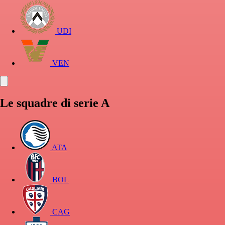
UDI
VEN
Le squadre di serie A
ATA
BOL
CAG