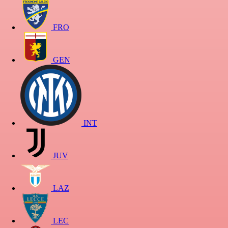
FRO
GEN
INT
JUV
LAZ
LEC