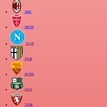
MIL
MON
NAP
PAR
ROM
SAS
TOR