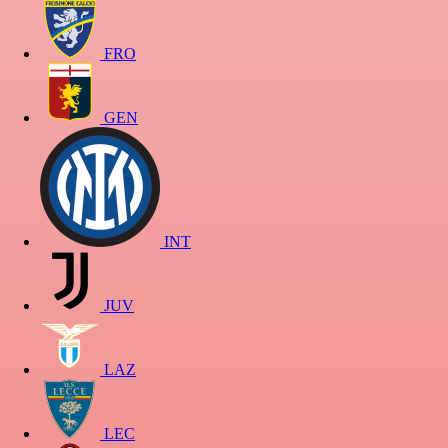
FRO
GEN
INT
JUV
LAZ
LEC