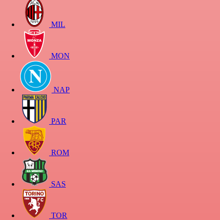
MIL
MON
NAP
PAR
ROM
SAS
TOR