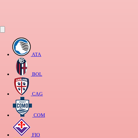
ATA
BOL
CAG
COM
FIO