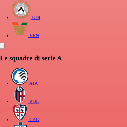
UDI
VEN
Le squadre di serie A
ATA
BOL
CAG