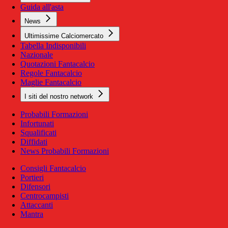
Guida all'asta
News
Ultimissime Calciomercato
Tabella Indisponibili
Nazionale
Quotazioni Fantacalcio
Regole Fantacalcio
Maglie Fantacalcio
I siti del nostro network
Probabili Formazioni
Infortunati
Squalificati
Diffidati
News Probabili Formazioni
Consigli Fantacalcio
Portieri
Difensori
Centrocampisti
Attaccanti
Mantra