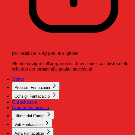
per installare la App sul tuo Iphone.
Mentre navighi nell'app, scorri il dito da sinistra a destra dello
schermo per tornare alle pagine precedenti
Home
Probabili Formazioni
Consigli Fantacalcio
Chi schierare
Scambi Fantacalcio
Ultime dai Campi
Voti Fantacalcio
Asta Fantacalcio