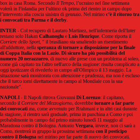
box in casa Roma. Secondo
Il Tempo
, l’ucraino nel fine settimana
volerà in Finlandia per l’ultimo ok prima del rientro in campo dopo
l’intervento alla coscia sinistra di gennaio. Nel mirino
c’è il ritorno tra
i convocati tra Parma e il derby
.
INTER
- Col recupero di Lautaro Martinez, nell'infermeria dell'Inter
restano solo Hakan
Calhanoglu
e
Luis Henrique
. Come riporta il
Corriere dello Sport
, "
il brasiliano sta smaltendo un risentimento
all'adduttore, nella
speranza di tornare a disposizione per la finale
di Coppa Italia con la Lazio. Di sicuro ha più possibilità del
numero 20 nerazzurro
, di nuovo alle prese con un problema al soleo,
come già capitato tra l'altro nell'arco della stagione: risulta complicato a
oggi ipotizzare di rivederlo in campo all'Olimpico il 13 maggio. La
situazione sarà monitorata con attenzione e prudenza, ma non è escluso
che il turco torni direttamente in campo al Mondiale con la sua
nazionale".
NAPOLI
- Il Napoli ritrova Giovanni
Di Lorenzo
: il capitano,
secondo il
Corriere del Mezzogiorno
, dovrebbe
tornare a far parte
dei convocati
ma, come avvenuto per Rrahmani e in altri casi durante
la stagione, il rientro sarà graduale, prima in panchina a Como e poi
probabilmente in campo dal primo minuto lunedì 11 maggio al
Maradona contro il Bologna. Antonio
Vergara
, invece, non ci sarà a
Como, rientrerà in gruppo la prossima settimana
con il posticipo
contro il Bologna
nel mirino per far parte di nuovo dei convocati.