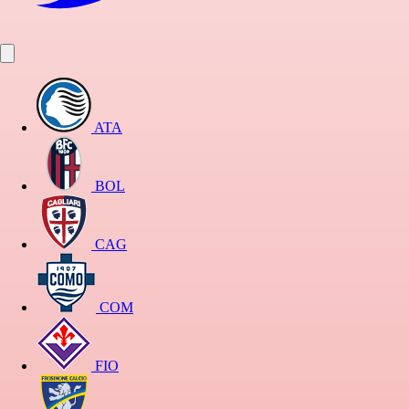
ATA
BOL
CAG
COM
FIO