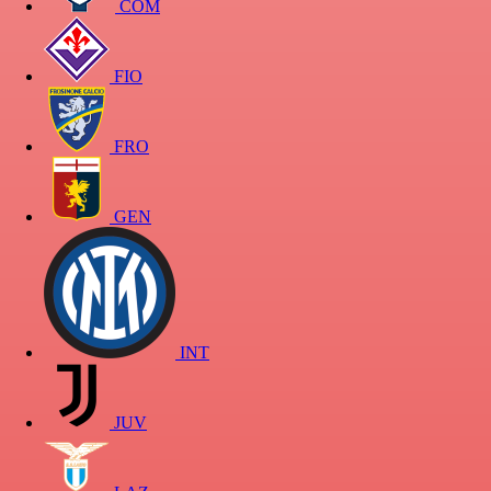
COM
FIO
FRO
GEN
INT
JUV