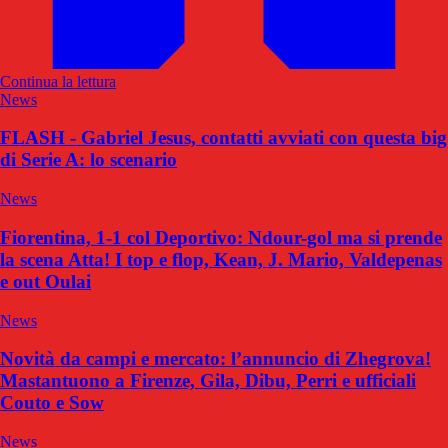
Continua la lettura
News
FLASH - Gabriel Jesus, contatti avviati con questa big
di Serie A: lo scenario
News
Fiorentina, 1-1 col Deportivo: Ndour-gol ma si prende
la scena Atta! I top e flop, Kean, J. Mario, Valdepenas
e out Oulai
News
Novità da campi e mercato: l’annuncio di Zhegrova!
Mastantuono a Firenze, Gila, Dibu, Perri e ufficiali
Couto e Sow
News