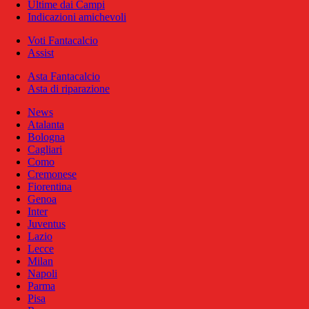
Ultime dai Campi
Indicazioni amichevoli
Voti Fantacalcio
Assist
Asta Fantacalcio
Asta di riparazione
News
Atalanta
Bologna
Cagliari
Como
Cremonese
Fiorentina
Genoa
Inter
Juventus
Lazio
Lecce
Milan
Napoli
Parma
Pisa