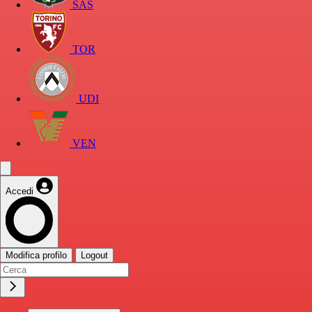
SAS
TOR
UDI
VEN
Accedi
Modifica profilo
Logout