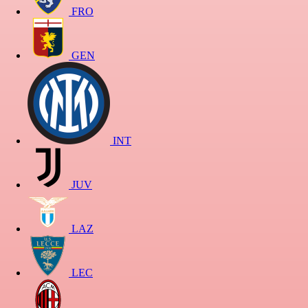
FRO
GEN
INT
JUV
LAZ
LEC