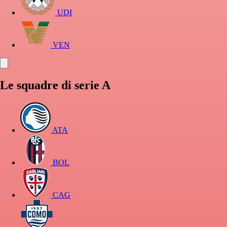
UDI
VEN
Le squadre di serie A
ATA
BOL
CAG