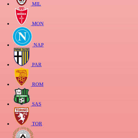
MIL
MON
NAP
PAR
ROM
SAS
TOR