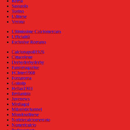
Roma
Sassuolo
Torino
Udinese
Verona
Ultimissime Calciomercato
Ufficialità
Esclusive Romano
Calcionapoli1926
Cittaceleste
Derbyderbyderby
Fantamagazine
FCInter1908
Forzaroma
Golssip
Hellas1903
Ilmilanista
Juvenews
Mediagol
Milanistichannel
Mondoudinese
Notiziecalciomercato
Numericalcio