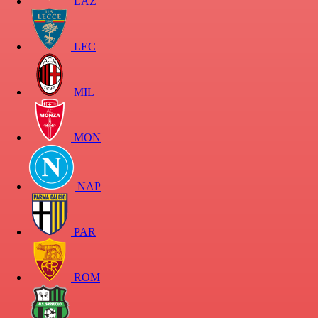
LAZ
LEC
MIL
MON
NAP
PAR
ROM