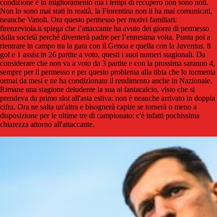
condizione è in miglioramento ma i tempi di recupero non sono noti.
Non lo sono mai stati in realtà, la Fiorentina non li ha mai comunicati,
neanche Vanoli. Ora questo permesso per motivi familiari:
firenzeviola.it spiega che
l’attaccante
ha avuto dei giorni di permesso
dalla società perché diventerà padre per l’ennesima volta. Punta poi a
rientrare in campo tra la gara con il Genoa e quella con la Juventus.
8
gol e 1 assist in 26 partite a voto, questi i suoi numeri stagionali. Da
considerare che non va a voto da 3 partite e con la prossima saranno 4,
sempre per il permesso e per questo problema alla tibia che lo tormenta
ormai da mesi e ne ha condizionato il rendimento anche in Nazionale.
Rimane una stagione deludente la sua al fantacalcio, visto che si
prendeva da primo slot all'asta estiva: non è neanche arrivato in doppia
cifra. Ora ne salta un'altra e bisognerà capire se tornerà o meno a
disposizione per le ultime tre di campionato: c'è infatti pochissima
chiarezza attorno all'attaccante.