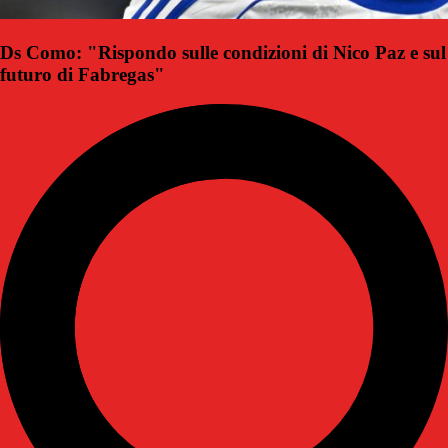
Ds Como: "Rispondo sulle condizioni di Nico Paz e sul
futuro di Fabregas"