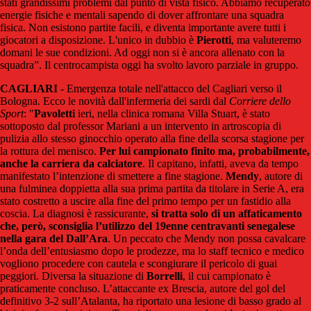
stati grandissimi problemi dal punto di vista fisico. Abbiamo recuperato
energie fisiche e mentali sapendo di dover affrontare una squadra
fisica. Non esistono partite facili, e diventa importante avere tutti i
giocatori a disposizione. L'unico in dubbio è
Pierotti
, ma valuteremo
domani le sue condizioni. Ad oggi non si è ancora allenato con la
squadra”. Il centrocampista oggi ha svolto lavoro parziale in gruppo.
CAGLIARI
- Emergenza totale nell'attacco del Cagliari verso il
Bologna. Ecco le novità dall'infermeria dei sardi dal
Corriere dello
Sport
: "
Pavoletti
ieri, nella clinica romana Villa Stuart, è stato
sottoposto dal professor Mariani a un intervento in artroscopia di
pulizia allo stesso ginocchio operato alla fine della scorsa stagione per
la rottura del menisco.
Per lui campionato finito ma, probabilmente,
anche la carriera da calciatore
. Il capitano, infatti, aveva da tempo
manifestato l’intenzione di smettere a fine stagione.
Mendy
, autore di
una fulminea doppietta alla sua prima partita da titolare in Serie A, era
stato costretto a uscire alla fine del primo tempo per un fastidio alla
coscia. La diagnosi è rassicurante,
si tratta solo di un affaticamento
che, però, sconsiglia l’utilizzo del 19enne centravanti senegalese
nella gara del Dall’Ara
. Un peccato che Mendy non possa cavalcare
l’onda dell’entusiasmo dopo le prodezze, ma lo staff tecnico e medico
vogliono procedere con cautela e scongiurare il pericolo di guai
peggiori. Diversa la situazione di
Borrelli
, il cui campionato è
praticamente concluso. L’attaccante ex Brescia, autore del gol del
definitivo 3-2 sull’Atalanta, ha riportato una lesione di basso grado al