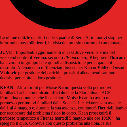
Le ultime notizie dai ritiri delle squadre di Serie A, tra nuovi stop per
infortuni e possibili rientri, in vista del prossimo turno di campionato.
JUVE
- Importanti aggiornamenti in casa Juve verso la sfida del
weekend contro il Verona: secondo
IlBianconero
, Khephren
Thuram
ha lavorato in gruppo ed è quindi a disposizione per la gara coi
rossoblu. Allenamento differenziato invece per Kenan
Yildiz
e Dusan
Vlahovic
per gestione dei carichi: i prossimi allenamenti saranno
decisivi per capire la loro gestione.
KEAN
- Altro forfait per Moise
Kean
, questa volta per motivi
familiari. Lo ha comunicato ufficialmente la Fiorentina: "ACF
Fiorentina comunica che il calciatore Moise Kean ha avuto un
permesso per motivi familiari dalla Società. Il calciatore sarà assente
dal 1 al 4 maggio e, durante la sua assenza, continuerà l'iter riabilitativo
per recuperare dal problema fisico in corso. Kean proseguirà il
percorso terapeutico a Firenze martedì 5 maggio alle ore 10:30", ha
spiegato il club. Convive con questo problema alla tibia, la sua