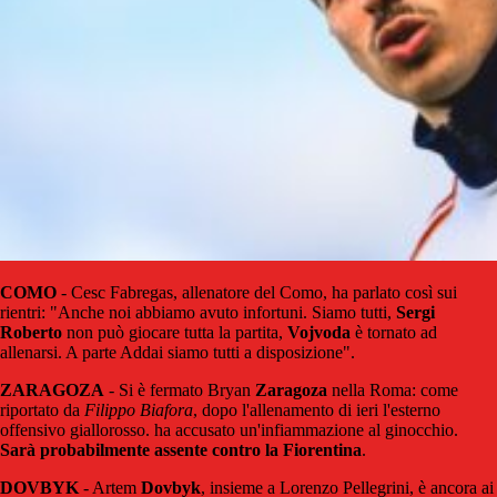
COMO
- Cesc Fabregas, allenatore del Como, ha parlato così sui
rientri: "Anche noi abbiamo avuto infortuni. Siamo tutti,
Sergi
Roberto
non può giocare tutta la partita,
Vojvoda
è tornato ad
allenarsi. A parte Addai siamo tutti a disposizione".
ZARAGOZA
- Si è fermato Bryan
Zaragoza
nella Roma: come
riportato da
Filippo Biafora
, d
opo l'allenamento di ieri l'esterno
offensivo giallorosso.
ha accusato un'infiammazione al ginocchio.
Sarà probabilmente assente contro la Fiorentina
.
DOVBYK
- Artem
Dovbyk
, insieme a Lorenzo Pellegrini, è ancora ai