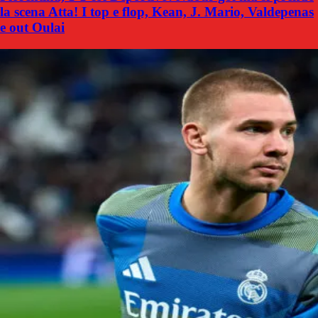
la scena Atta! I top e flop, Kean, J. Mario, Valdepenas
e out Oulai