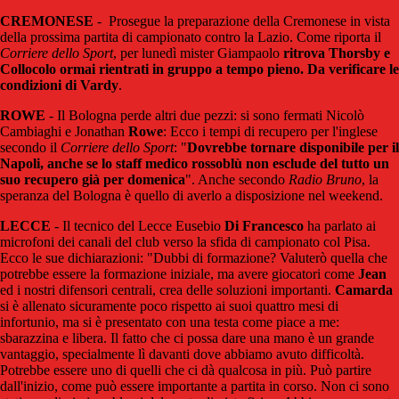
CREMONESE
-
Prosegue la preparazione della Cremonese in vista
della prossima partita di campionato contro la Lazio. Come riporta il
Corriere dello Sport
, per lunedì mister Giampaolo
ritrova Thorsby e
Collocolo ormai rientrati in gruppo a tempo pieno. Da verificare le
condizioni di Vardy
.
ROWE
- Il Bologna perde altri due pezzi: si sono fermati Nicolò
Cambiaghi e Jonathan
Rowe
: Ecco i tempi di recupero per l'inglese
secondo il
Corriere dello Sport
: "
D
ovrebbe tornare disponibile per il
Napoli, anche se lo staff medico rossoblù non esclude del tutto un
suo recupero già per domenica
". Anche secondo
Radio Bruno
, la
speranza del Bologna è quello di averlo a disposizione nel weekend.
LECCE
- Il tecnico del Lecce Eusebio
Di Francesco
ha parlato ai
microfoni dei canali del club verso la sfida di campionato col Pisa.
Ecco le sue dichiarazioni: "Dubbi di formazione? Valuterò quella che
potrebbe essere la formazione iniziale, ma avere giocatori come
Jean
ed i nostri difensori centrali, crea delle soluzioni importanti.
Camarda
si è allenato sicuramente poco rispetto ai suoi quattro mesi di
infortunio, ma si è presentato con una testa come piace a me:
sbarazzina e libera. Il fatto che ci possa dare una mano è un grande
vantaggio, specialmente lì davanti dove abbiamo avuto difficoltà.
Potrebbe essere uno di quelli che ci dà qualcosa in più. Può partire
dall'inizio, come può essere importante a partita in corso. Non ci sono