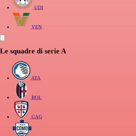
UDI
VEN
Le squadre di serie A
ATA
BOL
CAG