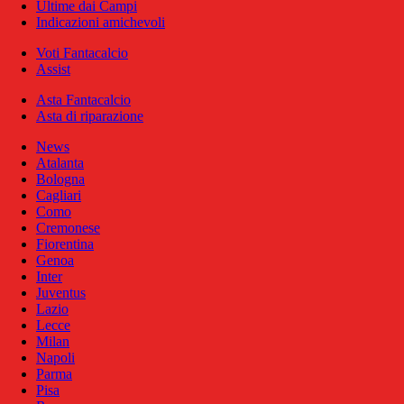
Ultime dai Campi
Indicazioni amichevoli
Voti Fantacalcio
Assist
Asta Fantacalcio
Asta di riparazione
News
Atalanta
Bologna
Cagliari
Como
Cremonese
Fiorentina
Genoa
Inter
Juventus
Lazio
Lecce
Milan
Napoli
Parma
Pisa