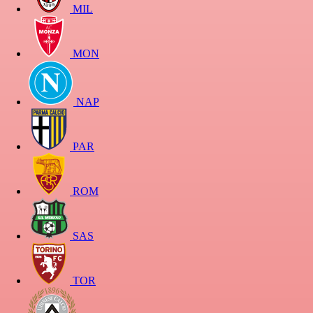
MIL
MON
NAP
PAR
ROM
SAS
TOR