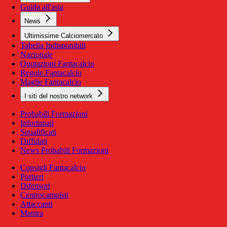
Guida all'asta
News
Ultimissime Calciomercato
Tabella Indisponibili
Nazionale
Quotazioni Fantacalcio
Regole Fantacalcio
Maglie Fantacalcio
I siti del nostro network
Probabili Formazioni
Infortunati
Squalificati
Diffidati
News Probabili Formazioni
Consigli Fantacalcio
Portieri
Difensori
Centrocampisti
Attaccanti
Mantra