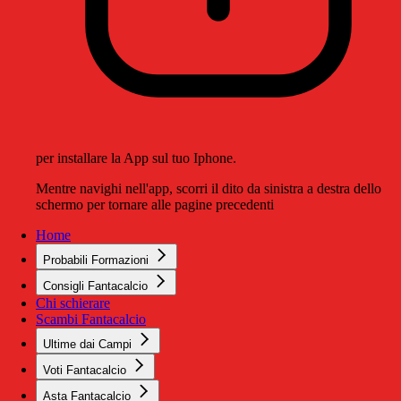
per installare la App sul tuo Iphone.
Mentre navighi nell'app, scorri il dito da sinistra a destra dello
schermo per tornare alle pagine precedenti
Home
Probabili Formazioni
Consigli Fantacalcio
Chi schierare
Scambi Fantacalcio
Ultime dai Campi
Voti Fantacalcio
Asta Fantacalcio