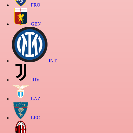
FRO
GEN
INT
JUV
LAZ
LEC