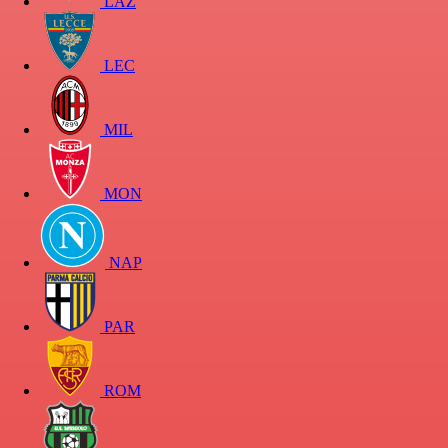
LAZ
LEC
MIL
MON
NAP
PAR
ROM