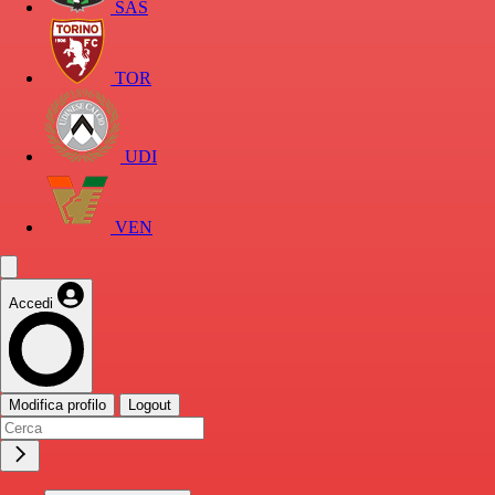
SAS
TOR
UDI
VEN
Accedi
Modifica profilo
Logout