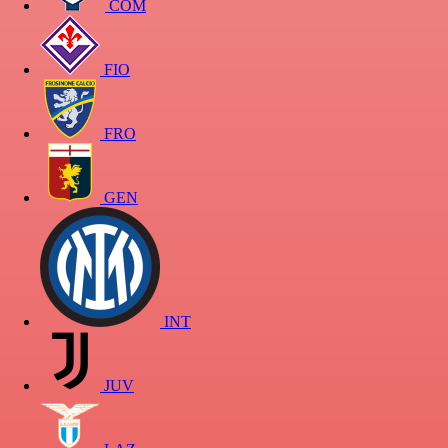
COM
FIO
FRO
GEN
INT
JUV