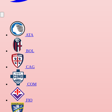
ATA
BOL
CAG
COM
FIO