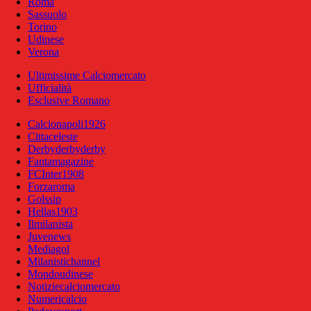
Roma
Sassuolo
Torino
Udinese
Verona
Ultimissime Calciomercato
Ufficialità
Esclusive Romano
Calcionapoli1926
Cittaceleste
Derbyderbyderby
Fantamagazine
FCInter1908
Forzaroma
Golssip
Hellas1903
Ilmilanista
Juvenews
Mediagol
Milanistichannel
Mondoudinese
Notiziecalciomercato
Numericalcio