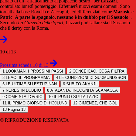
parlato di un “affaticamento al polpaccio destro” per
Lazzari
,
controllato lunedì pomeriggio. Effettuerà nuovi esami domani. Sono
tornati alla base Rovella e Zaccagni, ieri differenziati come
Marusic e
Patric
.
A parte lo spagnolo, nessuno è in dubbio per il Sassuolo
".
Secondo
La Gazzetta dello Sport
, Lazzari può saltare sia il Sassuolo
che il derby con la Roma.
10 di 13
Prossima scheda 10 di 13
1
LOOKMAN, I PROSSIMI PASSI
2
CONCEICAO, COSA FILTRA
3
LEAO, IL PROGRAMMA
4
LE CONDIZIONI DI GUDMUNDSSON
5
LE ULTIME SU ESTUPINAN
6
SUBITO AKANJI
7
NERES IN DUBBIO
8
ATALANTA, INCOGNITA SCAMACCA
9
COME STA LOVRIC
10
IL PUNTO SULLA LAZIO
11
IL PRIMO GIORNO DI HOJLUND
12
GIMENEZ, CHE GOL
13
Pagina 13
© RIPRODUZIONE RISERVATA