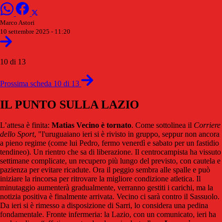
Marco Astori
10 settembre 2025 - 11:20
10 di 13
Prossima scheda 10 di 13
IL PUNTO SULLA LAZIO
L’attesa è finita:
Matias Vecino è tornato
. Come sottolinea il
Corriere
dello Sport
, "l'uruguaiano ieri si è rivisto in gruppo, seppur non ancora
a pieno regime (come lui Pedro, fermo venerdì e sabato per un fastidio
tendineo). Un rientro che sa di liberazione. Il centrocampista ha vissuto
settimane complicate, un recupero più lungo del previsto, con cautela e
pazienza per evitare ricadute. Ora il peggio sembra alle spalle e può
iniziare la rincorsa per ritrovare la migliore condizione atletica.
Il
minutaggio aumenterà gradualmente, verranno gestiti i carichi, ma la
notizia positiva è finalmente arrivata. Vecino ci sarà contro il Sassuolo.
Da ieri si è rimesso a disposizione di Sarri, lo considera una pedina
fondamentale. Fronte infermeria: la Lazio, con un comunicato, ieri ha