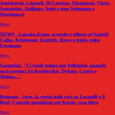
Amichevoli, i segnali: Di Lorenzo, Pinamonti, Vlasic,
Samardzic, Dallinga, Solet e stop Sulemana e
Marianucci
News
NEWS - Lukaku-Fener, accordo e offerta al Napoli!
Calha, Kristensen, Endrick, Rowe e triplo colpo
Frosinone
News
Gasperini: "Ci vuole tempo per Pellegrini, quando
sarà pronto! Su Koulierakis, Dybala, Castro e
Molina..."
News
Romano - Juve, la verità sulle voci su Locatelli e il
Real! Contatti quotidiani per Kessie: cosa filtra
News