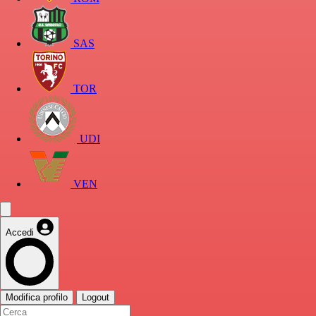
SAS
TOR
UDI
VEN
Accedi
Modifica profilo
Logout