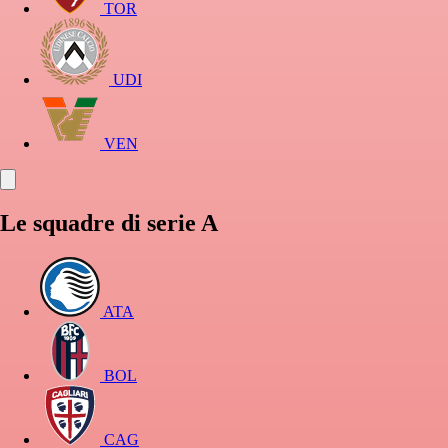
TOR
UDI
VEN
Le squadre di serie A
ATA
BOL
CAG