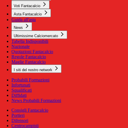
Voti Fantacalcio
Asta Fantacalcio
Guida all'asta
News
Ultimissime Calciomercato
Tabella Indisponibili
Nazionale
Quotazioni Fantacalcio
Regole Fantacalcio
Maglie Fantacalcio
I siti del nostro network
Probabili Formazioni
Infortunati
Squalificati
Diffidati
News Probabili Formazioni
Consigli Fantacalcio
Portieri
Difensori
Centrocampisti