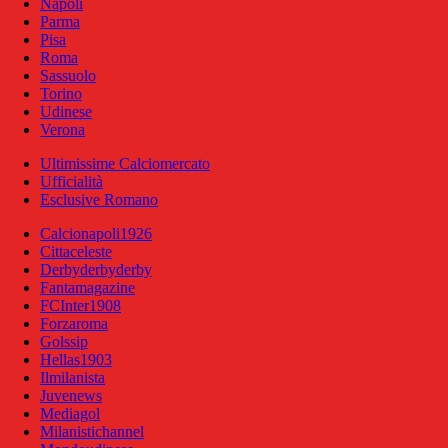
Napoli
Parma
Pisa
Roma
Sassuolo
Torino
Udinese
Verona
Ultimissime Calciomercato
Ufficialità
Esclusive Romano
Calcionapoli1926
Cittaceleste
Derbyderbyderby
Fantamagazine
FCInter1908
Forzaroma
Golssip
Hellas1903
Ilmilanista
Juvenews
Mediagol
Milanistichannel