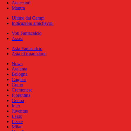
Attaccanti
Mantra
Ultime dai Campi
Indicazioni amichevoli
Voti Fantacalcio
Assist
Asta Fantacalcio
Asta di riparazione
News
Atalanta
Bologna
Cagliari
Como
Cremonese
Fiorentina
Genoa
Inter
Juventus
Lazio
Lecce
Milan