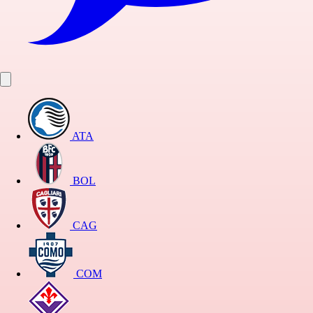
ATA
BOL
CAG
COM