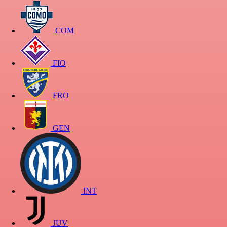
COM
FIO
FRO
GEN
INT
JUV