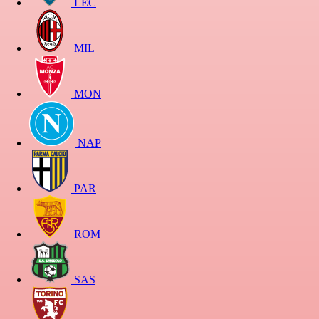
LEC
MIL
MON
NAP
PAR
ROM
SAS