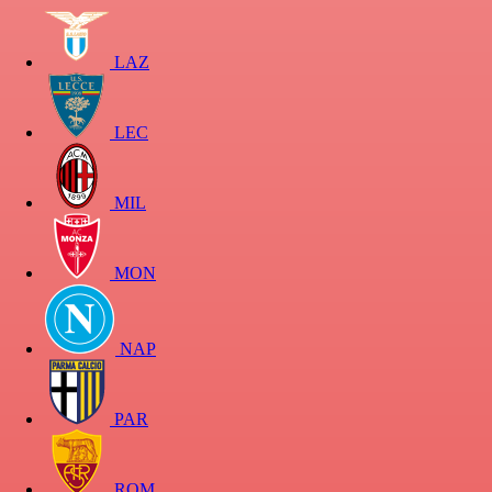
LAZ
LEC
MIL
MON
NAP
PAR
ROM