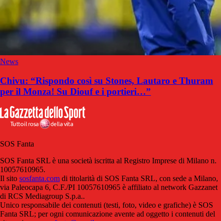
News
Chivu: “Rispondo così su Stones, Lautaro e Thuram
per il Monza! Su Diouf e i portieri…”
SOS Fanta
SOS Fanta SRL è una società iscritta al Registro Imprese di Milano n.
10057610965.
Il sito
sosfanta.com
di titolarità di SOS Fanta SRL, con sede a Milano,
via Paleocapa 6, C.F./PI 10057610965 è affiliato al network Gazzanet
di RCS Mediagroup S.p.a..
Unico responsabile dei contenuti (testi, foto, video e grafiche) è SOS
Fanta SRL; per ogni comunicazione avente ad oggetto i contenuti del