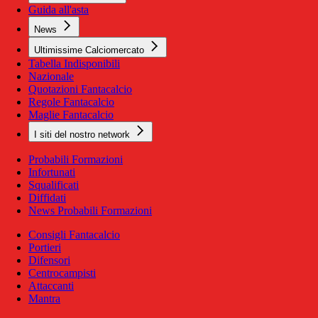
Guida all'asta
News
Ultimissime Calciomercato
Tabella Indisponibili
Nazionale
Quotazioni Fantacalcio
Regole Fantacalcio
Maglie Fantacalcio
I siti del nostro network
Probabili Formazioni
Infortunati
Squalificati
Diffidati
News Probabili Formazioni
Consigli Fantacalcio
Portieri
Difensori
Centrocampisti
Attaccanti
Mantra