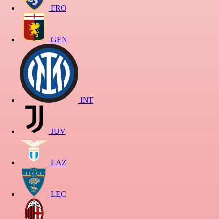
FRO
GEN
INT
JUV
LAZ
LEC