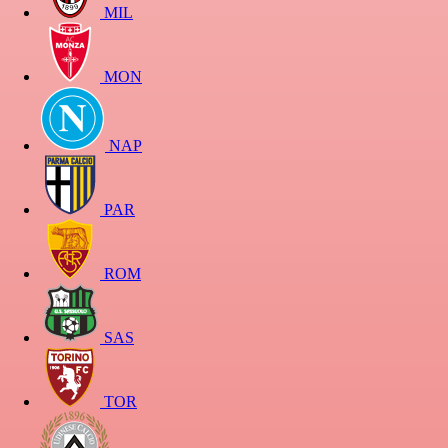
MIL
MON
NAP
PAR
ROM
SAS
TOR