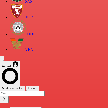
SAS
TOR
UDI
VEN
Accedi
Modifica profilo
Logout