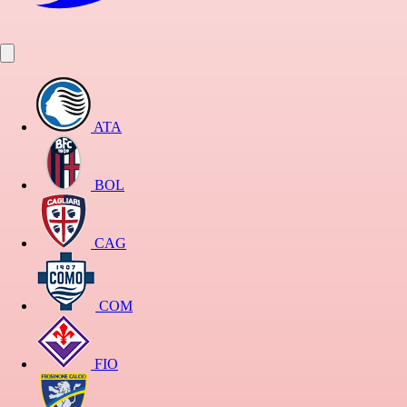
ATA
BOL
CAG
COM
FIO