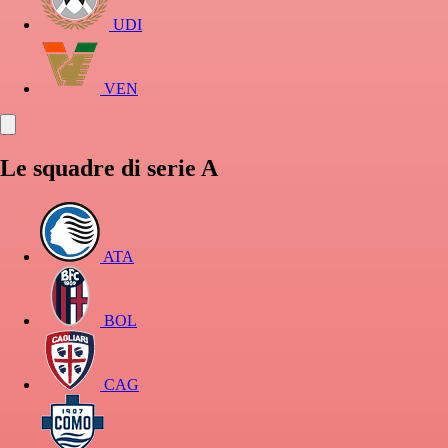
UDI
VEN
Le squadre di serie A
ATA
BOL
CAG