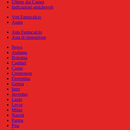
Ultime dai Campi
Indicazioni amichevoli
Voti Fantacalcio
Assist
Asta Fantacalcio
Asta di riparazione
News
Atalanta
Bologna
Cagliari
Como
Cremonese
Fiorentina
Genoa
Inter
Juventus
Lazio
Lecce
Milan
Napoli
Parma
Pisa