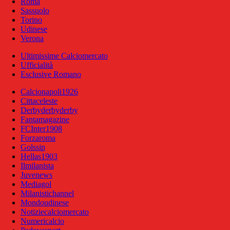
Roma
Sassuolo
Torino
Udinese
Verona
Ultimissime Calciomercato
Ufficialità
Esclusive Romano
Calcionapoli1926
Cittaceleste
Derbyderbyderby
Fantamagazine
FCInter1908
Forzaroma
Golssip
Hellas1903
Ilmilanista
Juvenews
Mediagol
Milanistichannel
Mondoudinese
Notiziecalciomercato
Numericalcio