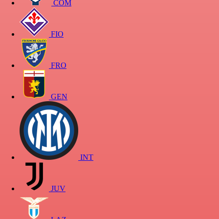
COM
FIO
FRO
GEN
INT
JUV