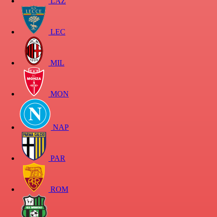
LAZ
LEC
MIL
MON
NAP
PAR
ROM