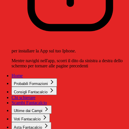
per installare la App sul tuo Iphone.
Mentre navighi nell'app, scorri il dito da sinistra a destra dello
schermo per tornare alle pagine precedenti
Home
Probabili Formazioni
Consigli Fantacalcio
Chi schierare
Scambi Fantacalcio
Ultime dai Campi
Voti Fantacalcio
Asta Fantacalcio