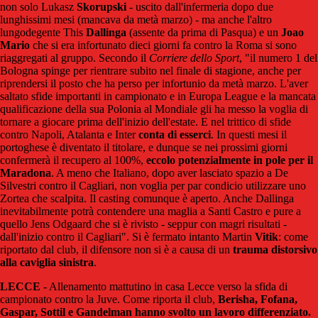
non solo Lukasz
Skorupski
- uscito dall'infermeria dopo due
lunghissimi mesi (mancava da metà marzo) - ma anche l'altro
lungodegente This
Dallinga
(assente da prima di Pasqua) e un
Joao
Mario
che si era infortunato dieci giorni fa contro la Roma si sono
riaggregati al gruppo. Secondo il
Corriere dello Sport
, "il numero 1 del
Bologna spinge per rientrare subito nel finale di stagione, anche per
riprendersi il posto che ha perso per infortunio da metà marzo. L'aver
saltato sfide importanti in campionato e in Europa League e la mancata
qualificazione della sua Polonia al Mondiale gli ha messo la voglia di
tornare a giocare prima dell'inizio dell'estate. E nel trittico di sfide
contro Napoli, Atalanta e Inter
conta di esserci
. In questi mesi il
portoghese è diventato il titolare, e dunque se nei prossimi giorni
confermerà il recupero al 100%,
eccolo potenzialmente in pole per il
Maradona
. A meno che Italiano, dopo aver lasciato spazio a De
Silvestri contro il Cagliari, non voglia per par condicio utilizzare uno
Zortea che scalpita. Il casting comunque è aperto. Anche Dallinga
inevitabilmente potrà contendere una maglia a Santi Castro e pure a
quello Jens Odgaard che si è rivisto - seppur con magri risultati -
dall'inizio contro il Cagliari". Si è fermato intanto Martin
Vitik
: come
riportato dal club,
il difensore non si è a causa di un
trauma distorsivo
alla caviglia sinistra
.
LECCE
- Allenamento mattutino in casa Lecce verso la sfida di
campionato contro la Juve. Come riporta il club,
Berisha, Fofana,
Gaspar, Sottil e Gandelman hanno svolto un lavoro differenziato.