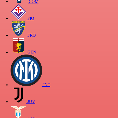
COM
FIO
FRO
GEN
INT
JUV