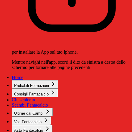
per installare la App sul tuo Iphone.
Mentre navighi nell'app, scorri il dito da sinistra a destra dello
schermo per tornare alle pagine precedenti
Home
Probabili Formazioni
Consigli Fantacalcio
Chi schierare
Scambi Fantacalcio
Ultime dai Campi
Voti Fantacalcio
Asta Fantacalcio