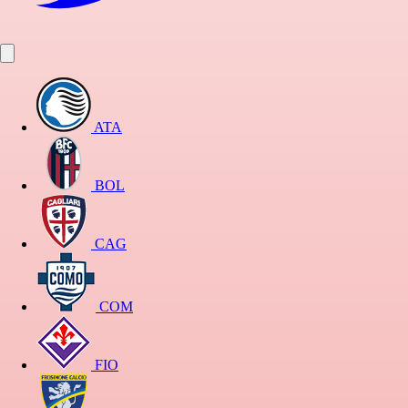
ATA
BOL
CAG
COM
FIO