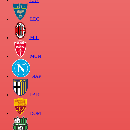
LAZ
LEC
MIL
MON
NAP
PAR
ROM