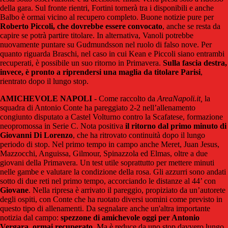
della gara. Sul fronte rientri, Fortini tornerà tra i disponibili e anche
Balbo è ormai vicino al recupero completo. Buone notizie pure per
Roberto Piccoli, che dovrebbe essere convocato
, anche se resta da
capire se potrà partire titolare. In alternativa, Vanoli potrebbe
nuovamente puntare su Gudmundsson nel ruolo di falso nove. Per
quanto riguarda Braschi, nel caso in cui Kean e Piccoli siano entrambi
recuperati, è possibile un suo ritorno in Primavera.
Sulla fascia destra,
invece, è pronto a riprendersi una maglia da titolare Parisi
,
rientrato dopo il lungo stop.
AMICHEVOLE NAPOLI
- Come raccolto da
AreaNapoli.it,
la
squadra di Antonio Conte ha pareggiato 2-2 nell’allenamento
congiunto disputato a Castel Volturno contro la Scafatese, formazione
neopromossa in Serie C. Nota positiva
il ritorno dal primo minuto di
Giovanni Di Lorenzo
, che ha ritrovato continuità dopo il lungo
periodo di stop. Nel primo tempo in campo anche Meret, Juan Jesus,
Mazzocchi, Anguissa, Gilmour, Spinazzola ed Elmas, oltre a due
giovani della Primavera. Un test utile soprattutto per mettere minuti
nelle gambe e valutare la condizione della rosa. Gli azzurri sono andati
sotto di due reti nel primo tempo, accorciando le distanze al 44’ con
Giovane
. Nella ripresa è arrivato il pareggio, propiziato da un’autorete
degli ospiti, con Conte che ha ruotato diversi uomini come previsto in
questo tipo di allenamenti. Da segnalare anche un'altra importante
notizia dal campo:
spezzone di amichevole oggi per Antonio
Vergara, ormai recuperato
. Ma è reduce da uno stop davvero lungo