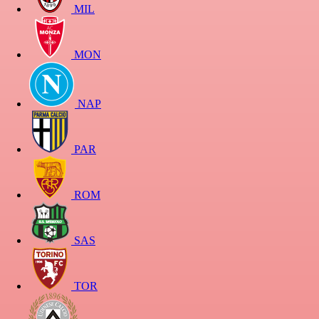
MIL
MON
NAP
PAR
ROM
SAS
TOR