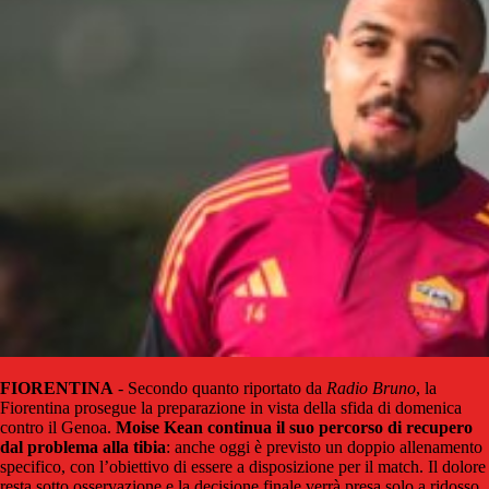
FIORENTINA
- Secondo quanto riportato da
Radio Bruno
, la
Fiorentina prosegue la preparazione in vista della sfida di domenica
contro il Genoa.
Moise Kean continua il suo percorso di recupero
dal problema alla tibia
: anche oggi è previsto un doppio allenamento
specifico, con l’obiettivo di essere a disposizione per il match. Il dolore
resta sotto osservazione e la decisione finale verrà presa solo a ridosso