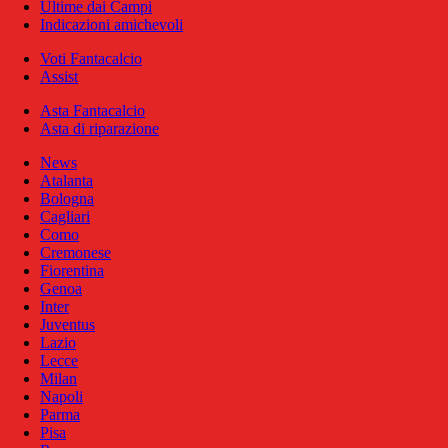
Ultime dai Campi
Indicazioni amichevoli
Voti Fantacalcio
Assist
Asta Fantacalcio
Asta di riparazione
News
Atalanta
Bologna
Cagliari
Como
Cremonese
Fiorentina
Genoa
Inter
Juventus
Lazio
Lecce
Milan
Napoli
Parma
Pisa