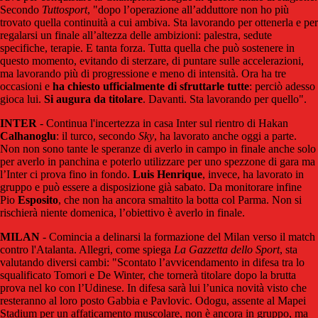
Secondo
Tuttosport
, "dopo l’operazione all’adduttore non ho più
trovato quella continuità a cui ambiva. Sta lavorando per ottenerla e per
regalarsi un finale all’altezza delle ambizioni: palestra, sedute
specifiche, terapie. E tanta forza. Tutta quella che può sostenere in
questo momento, evitando di sterzare, di puntare sulle accelerazioni,
ma lavorando più di progressione e meno di intensità. Ora ha tre
occasioni e
ha chiesto ufficialmente di sfruttarle tutte
: perciò adesso
gioca lui.
Si augura da titolare
. Davanti. Sta lavorando per quello".
INTER
- Continua l'incertezza in casa Inter sul rientro di Hakan
Calhanoglu
: il turco, secondo
Sky
, ha lavorato anche oggi a parte.
Non non sono tante le speranze di averlo in campo in finale anche solo
per averlo in panchina e poterlo utilizzare per uno spezzone di gara ma
l’Inter ci prova fino in fondo.
Luis Henrique
, invece, ha lavorato in
gruppo e può essere a disposizione già sabato. Da monitorare infine
Pio
Esposito
, che non ha ancora smaltito la botta col Parma. Non si
rischierà niente domenica, l’obiettivo è averlo in finale.
MILAN
- Comincia a delinarsi la formazione del Milan verso il match
contro l'Atalanta. Allegri, come spiega
La Gazzetta dello Sport
, sta
valutando diversi cambi: "Scontato l’avvicendamento in difesa tra lo
squalificato Tomori e De Winter, che tornerà titolare dopo la brutta
prova nel ko con l’Udinese. In difesa sarà lui l’unica novità visto che
resteranno al loro posto Gabbia e Pavlovic. Odogu, assente al Mapei
Stadium per un affaticamento muscolare, non è ancora in gruppo, ma