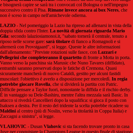
e bisognerà capire se sarà tra i convocati col Bologna o nell'impegno
successivo contro il Pisa.
Rimane invece ancora ai box Neres
, che
non è sceso in campo nell'amichevole odierna.
LAZIO
- Nel pomeriggio la Lazio ha ripreso ad allenarsi in vista della
doppia sfida contro l'Inter.
La novità di giornata riguarda Mario
Gila
: secondo lalaziosiamonoi.it, "sabato tornerà il centrale, tenuto a
riposo nelle scorse gare:
sarà titolare
di fianco a Romagnoli e si
alternerà con Provstgaard", si legge. Queste le altre informazioni
dall'allenamento: "Previste rotazioni sulle fasce, con
Lazzari e
Pellegrini che completeranno il quartetto
di fronte a Motta in porta.
Vanno verso la panchina sia Marusic che Nuno Tavares (diffidato),
entrambi saranno preservati dopo le fatiche di Cremona. Quasi
sicuramente mancherà di nuovo Cataldi, gestito per alcuni fastidi
muscolari: l'obiettivo è averlo a disposizione per mercoledì.
In regia
potrebbe giocare Rovella
, che si dividerà la partita con Patric.
Difficile pensare a Taylor fuori, nonostante la diffida e il rischio derby.
È in vantaggio su Dele-Bashiru, mentre l'altra mezzala sarà Basic. In
attacco si rivedrà Cancellieri dopo la squalifica: si gioca il posto con
Isaksen a destra. Per il resto del tridente la scelta potrebbe ricadere su
Maldini
al centro (più di Noslin, verso la titolarità in Coppa Italia) e
Zaccagni a sinistra", si legge.
VLAHOVIC
- Dusan
Vlahovic
si sta facendo trovare pronto in casa
Juve per conquistare la Champions League in questo finale di stagione.