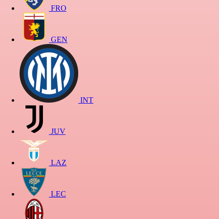
FRO
GEN
INT
JUV
LAZ
LEC