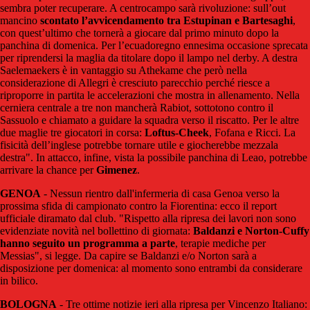
sembra poter recuperare. A centrocampo sarà rivoluzione: sull’out
mancino
scontato l’avvicendamento tra Estupinan e Bartesaghi
,
con quest’ultimo che tornerà a giocare dal primo minuto dopo la
panchina di domenica. Per l’ecuadoregno ennesima occasione sprecata
per riprendersi la maglia da titolare dopo il lampo nel derby. A destra
Saelemaekers è in vantaggio su Athekame che però nella
considerazione di Allegri è cresciuto parecchio perché riesce a
riproporre in partita le accelerazioni che mostra in allenamento. Nella
cerniera centrale a tre non mancherà Rabiot, sottotono contro il
Sassuolo e chiamato a guidare la squadra verso il riscatto. Per le altre
due maglie tre giocatori in corsa:
Loftus-Cheek
, Fofana e Ricci. La
fisicità dell’inglese potrebbe tornare utile e giocherebbe mezzala
destra". In attacco, infine, vista la possibile panchina di Leao, potrebbe
arrivare la chance per
Gimenez
.
GENOA
- Nessun rientro dall'infermeria di casa Genoa verso la
prossima sfida di campionato contro la Fiorentina: ecco il report
ufficiale diramato dal club. "Rispetto alla ripresa dei lavori non sono
evidenziate novità nel bollettino di giornata:
Baldanzi e Norton-Cuffy
hanno seguito un programma a parte
, terapie mediche per
Messias", si legge. Da capire se Baldanzi e/o Norton sarà a
disposizione per domenica: al momento sono entrambi da considerare
in bilico.
BOLOGNA
-
Tre ottime notizie ieri alla ripresa per Vincenzo Italiano: