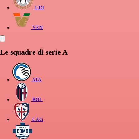
UDI
VEN
Le squadre di serie A
ATA
BOL
CAG