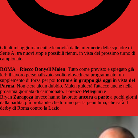
Gli ultimi aggiornamenti e le novità dalle infermerie delle squadre di
Serie A, tra nuovi stop e possibili rientri, in vista del prossimo turno di
campionato.
ROMA
-
Riecco Donyell Malen
. Tutto come previsto e spiegato già
ieri: il lavoro personalizzato svolto giovedì era programmato, un
supplemento di forza per poi
tornare in gruppo già oggi in vista del
Parma
. Non c'era alcun dubbio, Malen guiderà l'attacco anche nella
prossima giornata di campionato. Lorenzo
Pellegrini
e
Bryan
Zaragoza
invece hanno lavorato
ancora
a parte
a pochi giorni
dalla partita: più probabile che tornino per la penultima, che sarà il
derby di Roma contro la Lazio.