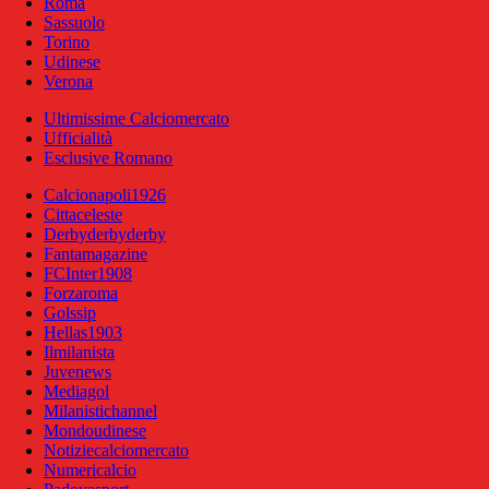
Roma
Sassuolo
Torino
Udinese
Verona
Ultimissime Calciomercato
Ufficialità
Esclusive Romano
Calcionapoli1926
Cittaceleste
Derbyderbyderby
Fantamagazine
FCInter1908
Forzaroma
Golssip
Hellas1903
Ilmilanista
Juvenews
Mediagol
Milanistichannel
Mondoudinese
Notiziecalciomercato
Numericalcio