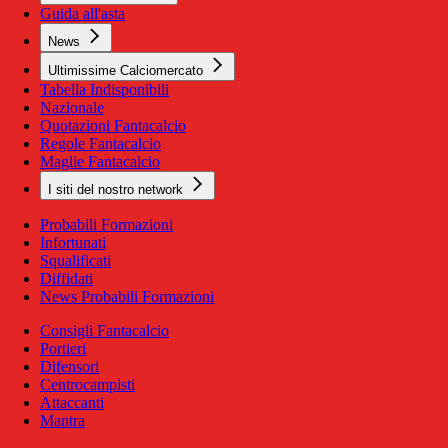
Guida all'asta
News
Ultimissime Calciomercato
Tabella Indisponibili
Nazionale
Quotazioni Fantacalcio
Regole Fantacalcio
Maglie Fantacalcio
I siti del nostro network
Probabili Formazioni
Infortunati
Squalificati
Diffidati
News Probabili Formazioni
Consigli Fantacalcio
Portieri
Difensori
Centrocampisti
Attaccanti
Mantra