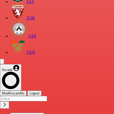
SAS
TOR
UDI
VEN
Accedi
Modifica profilo
Logout