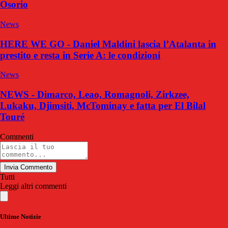
Osorio
News
HERE WE GO - Daniel Maldini lascia l’Atalanta in
prestito e resta in Serie A: le condizioni
News
NEWS - Dimarco, Leao, Romagnoli, Zirkzee,
Lukaku, Djimsiti, McTominay e fatta per El Bilal
Touré
Commenti
Invia Commento
Tutti
Leggi altri commenti
Ultime Notizie