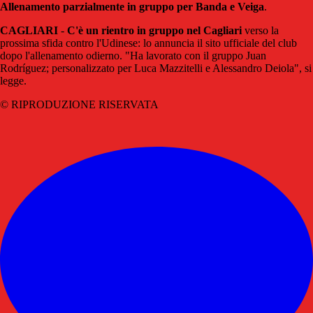
Allenamento parzialmente in gruppo per Banda e Veiga
.
CAGLIARI
-
C'è un rientro in gruppo nel Cagliari
verso la
prossima sfida contro l'Udinese: lo annuncia il sito ufficiale del club
dopo l'allenamento odierno. "Ha lavorato con il gruppo Juan
Rodríguez; personalizzato per Luca Mazzitelli e Alessandro Deiola", si
legge.
© RIPRODUZIONE RISERVATA