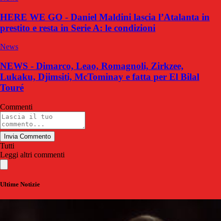
HERE WE GO - Daniel Maldini lascia l’Atalanta in
prestito e resta in Serie A: le condizioni
News
NEWS - Dimarco, Leao, Romagnoli, Zirkzee,
Lukaku, Djimsiti, McTominay e fatta per El Bilal
Touré
Commenti
Invia Commento
Tutti
Leggi altri commenti
Ultime Notizie