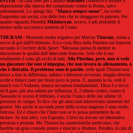
INTER
- In casa Inter per Lautaro
Martinez
l'obiettivo è tornare a
disposizione alla ripresa del campionato contro la Roma, salvo
rallentamenti. Lo spiega
Sky
.
"Manca sempre meno"
, ha scritto
l'argentino sui social, con delle foto che lo ritraggono in palestra. Per
quanto riguarda Henrikh
Mkhitaryan
, invece, è più probabile il
rientro nella successiva trasferta di Como.
THURAM
- Momento molto negativo per Marcus
Thuram
, ormai a
secco di gol dall'8 febbraio. Ecco cosa filtra dalla Pinetina sul francese
secondo il
Corriere dello Sport
: "M
essuno pensa di mettere in
discussione le qualità dell’attaccante francese. Solo che il suo
rendimento è sotto gli occhi di tutti.
Alla Pinetina, però, non si vede
un giocatore che non si impegna, che non lavora in allenamento, o
che è distratto. Il problema sono le partite
, nelle quali Thuram non
riesce a fare la differenza, subisce i difensori avversari, sbaglia diverse
scelte e finisce pure per tirare poco in porta. E, quando lo fa, vedi il
match con l’Atalanta, manca occasioni fondamentali. Tikus è a secco
da 8 gare, più una saltata per influenza. E, l’ultimo centro, contro il
Sassuolo lo scorso 8 febbraio, è anche l’unico delle sue ultime 16
presenze in campo.
Si dice che gli attaccanti attraversino momenti del
genere. Ma anche la seconda parte della scorsa stagione è stata molto
faticosa. Ed è chiaro che l’Inter non se lo possa permettere da un
titolare. Se non altro, con Esposito, Chivu ha trovato un’alternativa
preziosa e pesante. Ma Thuram ha caratteristiche particolari, che
farebbe un gran comodo potere e riuscire a sfruttare. Peraltro, il calo di