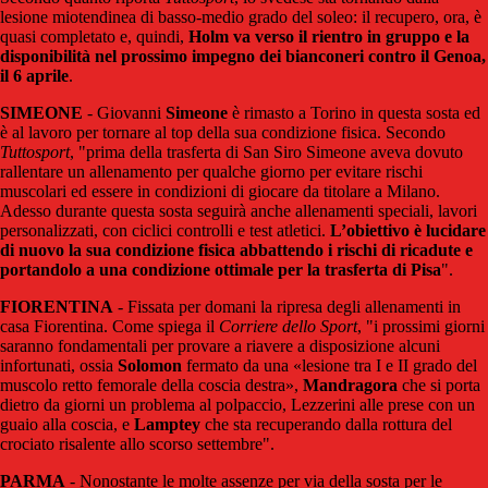
lesione miotendinea di basso-medio grado del soleo: il recupero, ora, è
quasi completato e, quindi,
Holm va verso il rientro in gruppo e la
disponibilità nel prossimo impegno dei bianconeri contro il Genoa,
il 6 aprile
.
SIMEONE
- Giovanni
Simeone
è rimasto a Torino in questa sosta ed
è al lavoro per tornare al top della sua condizione fisica. Secondo
Tuttosport
, "prima della trasferta di San Siro Simeone aveva dovuto
rallentare un allenamento per qualche giorno per evitare rischi
muscolari ed essere in condizioni di giocare da titolare a Milano.
Adesso durante questa sosta seguirà anche allenamenti speciali, lavori
personalizzati, con ciclici controlli e test atletici.
L’obiettivo è lucidare
di nuovo la sua condizione fisica abbattendo i rischi di ricadute e
portandolo a una condizione ottimale per la trasferta di Pisa
".
FIORENTINA
- Fissata per domani la ripresa degli allenamenti in
casa Fiorentina. Come spiega il
Corriere dello Sport
, "i
prossimi giorni
saranno fondamentali per provare a riavere a disposizione alcuni
infortunati, ossia
Solomon
fermato da una «lesione tra I e II grado del
muscolo retto femorale della coscia destra»,
Mandragora
che si porta
dietro da giorni un problema al polpaccio, Lezzerini alle prese con un
guaio alla coscia, e
Lamptey
che sta recuperando dalla rottura del
crociato risalente allo scorso settembre".
PARMA
- Nonostante le molte assenze per via della sosta per le