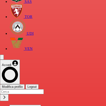
SAS
TOR
UDI
VEN
Accedi
Modifica profilo
Logout