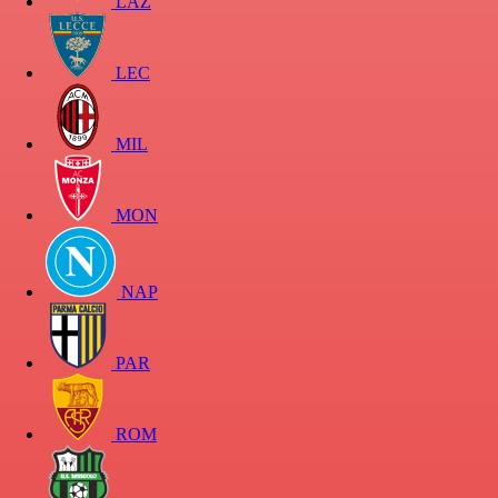
LAZ
LEC
MIL
MON
NAP
PAR
ROM