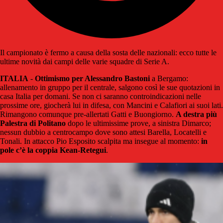
Il campionato è fermo a causa della sosta delle nazionali: ecco tutte le
ultime novità dai campi delle varie squadre di Serie A.
ITALIA
-
Ottimismo per Alessandro Bastoni
a Bergamo:
allenamento in gruppo per il centrale, salgono così le sue quotazioni in
casa Italia per domani. Se non ci saranno controindicazioni nelle
prossime ore, giocherà lui in difesa, con Mancini e Calafiori ai suoi lati.
Rimangono comunque pre-allertati Gatti e Buongiorno.
A destra più
Palestra di Politano
dopo le ultimissime prove, a sinistra Dimarco;
nessun dubbio a centrocampo dove sono attesi Barella, Locatelli e
Tonali. In attacco Pio Esposito scalpita ma insegue al momento:
in
pole c’è la coppia Kean-Retegui
.