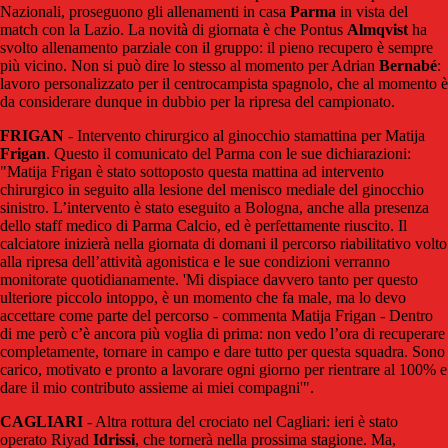
Nazionali, proseguono gli allenamenti in casa
Parma
in vista del
match con la Lazio. La novità di giornata è che Pontus
Almqvist
ha
svolto allenamento parziale con il gruppo: il pieno recupero è sempre
più vicino. Non si può dire lo stesso al momento per Adrian
Bernabé
:
lavoro personalizzato per il centrocampista spagnolo, che al momento è
da considerare dunque in dubbio per la ripresa del campionato.
FRIGAN
- Intervento chirurgico al ginocchio stamattina per Matija
Frigan
. Questo il comunicato del Parma con le sue dichiarazioni:
"Matija Frigan è stato sottoposto questa mattina ad intervento
chirurgico in seguito alla lesione del menisco mediale del ginocchio
sinistro. L’intervento è stato eseguito a Bologna, anche alla presenza
dello staff medico di Parma Calcio, ed è perfettamente riuscito. Il
calciatore inizierà nella giornata di domani il percorso riabilitativo volto
alla ripresa dell’attività agonistica e le sue condizioni verranno
monitorate quotidianamente. 'Mi dispiace davvero tanto per questo
ulteriore piccolo intoppo, è un momento che fa male, ma lo devo
accettare come parte del percorso - commenta Matija Frigan - Dentro
di me però c’è ancora più voglia di prima: non vedo l’ora di recuperare
completamente, tornare in campo e dare tutto per questa squadra. Sono
carico, motivato e pronto a lavorare ogni giorno per rientrare al 100% e
dare il mio contributo assieme ai miei compagni'".
CAGLIARI
- Altra rottura del crociato nel Cagliari: ieri è stato
operato Riyad
Idrissi
, che tornerà nella prossima stagione. Ma,