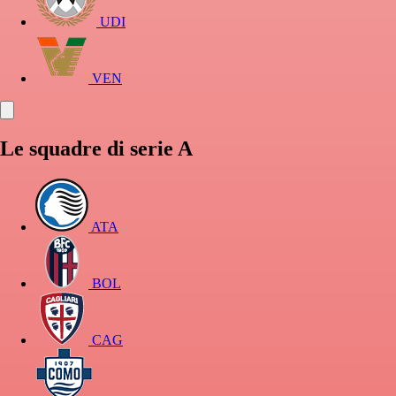
UDI
VEN
Le squadre di serie A
ATA
BOL
CAG