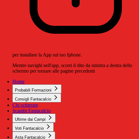
per installare la App sul tuo Iphone.
Mentre navighi nell'app, scorri il dito da sinistra a destra dello
schermo per tornare alle pagine precedenti
Home
Probabili Formazioni
Consigli Fantacalcio
Chi schierare
Scambi Fantacalcio
Ultime dai Campi
Voti Fantacalcio
Asta Fantacalcio