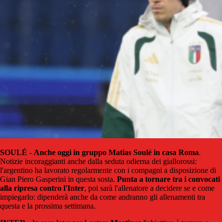
SOULÉ
-
Anche oggi in gruppo Matias Soulé in casa Roma
.
Notizie incoraggianti anche dalla seduta odierna dei giallorossi:
l'argentino ha lavorato regolarmente con i compagni a disposizione di
Gian Piero Gasperini in questa sosta.
Punta a tornare tra i convocati
alla ripresa contro l'Inter
, poi sarà l'allenatore a decidere se e come
impiegarlo: dipenderà anche da come andranno gli allenamenti tra
questa e la prossima settimana.