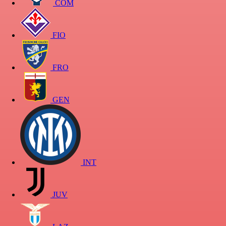
COM
FIO
FRO
GEN
INT
JUV