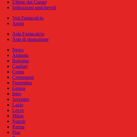
Ultime dai Campi
Indicazioni amichevoli
Voti Fantacalcio
Assist
Asta Fantacalcio
Asta di riparazione
News
Atalanta
Bologna
Cagliari
Como
Cremonese
Fiorentina
Genoa
Inter
Juventus
Lazio
Lecce
Milan
Napoli
Parma
Pisa