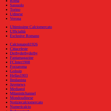
Roma
Sassuolo
Torino
Udinese
Verona
Ultimissime Calciomercato
Ufficialità
Esclusive Romano
Calcionapoli1926
Cittaceleste
Derbyderbyderby
Fantamagazine
FCInter1908
Forzaroma
Golssip
Hellas1903
Ilmilanista
Juvenews
Mediagol
Milanistichannel
Mondoudinese
Notiziecalciomercato
Numericalcio