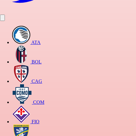
ATA
BOL
CAG
COM
FIO