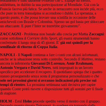
rendimento è stato talmente evidente che L’Equipe ha messo,
addirittura, in dubbio la sua partecipazione al Mondiale. Già con la
Francia faceva più fatica. Se anche in nerazzurro non incide più, ecco
che pure in terra transalpina si accendono i dubbi. La speranza, a
questo punto, è che possa trovare una scintilla in occasione delle
amichevoli con Brasile e Colombia. Spesso un gol basta per sbloccare
un attaccante. E pure l’Inter ne trarrebbe giovamento".
ZACCAGNI
-
Problema non banale alla coscia per Mattia
Zaccagni
:
come sottolinea il
Corriere dello Sport
, gli esami strumentali hanno
confermato il lungo stop di 45 giorni. E'
già out quindi per la
semifinale di ritorno di Coppa Italia
.
NAPOLI
- Il
Napoli
continua a fare i conti con alcuni infortunati,
anche se la situazione resta sotto controllo. Secondo
Il Mattino
, restano
ancora in infermeria
Giovanni Di Lorenzo, Amir Rrahmani,
Antonio Vergara e David Neres
, tutti impegnati in un lavoro
specifico per accelerare il recupero. Il quotidiano spiega che i quattro
stanno proseguendo senza sosta il programma personalizzato e che
solo nei prossimi giorni si avranno indicazioni più precise sui
tempi di rientro
. La prossima settimana sarà decisiva per capire
quando Conte potrà riavere a disposizione tutti gli uomini per il finale
di stagione.
HOLM
- Emil
Holm
procede spedito verso il rientro con il gruppo.
Secondo quanto riporta
Tuttosport
, lo svedese sta tornando dalla