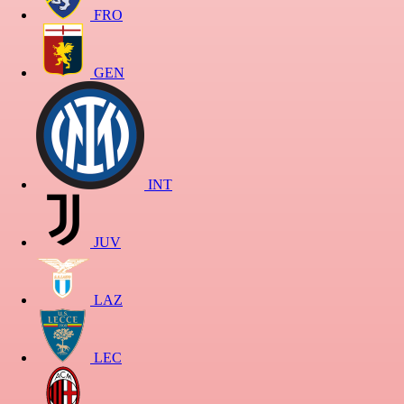
FRO
GEN
INT
JUV
LAZ
LEC