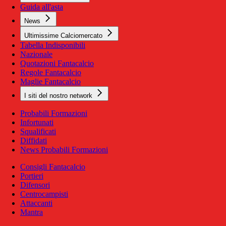
Guida all'asta
News
Ultimissime Calciomercato
Tabella Indisponibili
Nazionale
Quotazioni Fantacalcio
Regole Fantacalcio
Maglie Fantacalcio
I siti del nostro network
Probabili Formazioni
Infortunati
Squalificati
Diffidati
News Probabili Formazioni
Consigli Fantacalcio
Portieri
Difensori
Centrocampisti
Attaccanti
Mantra