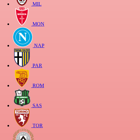
MIL
MON
NAP
PAR
ROM
SAS
TOR