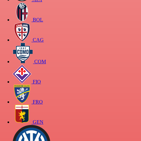
BOL
CAG
COM
FIO
FRO
GEN