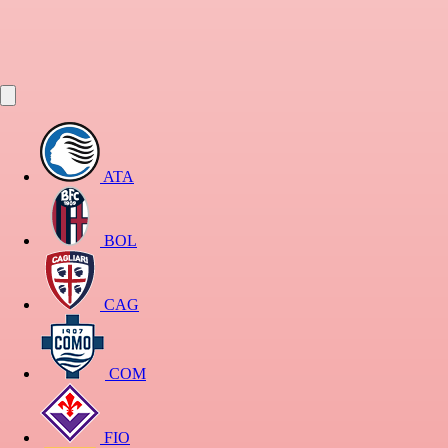
ATA
BOL
CAG
COM
FIO