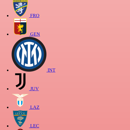
FRO
GEN
INT
JUV
LAZ
LEC