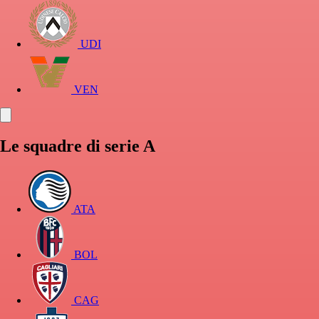
UDI
VEN
Le squadre di serie A
ATA
BOL
CAG