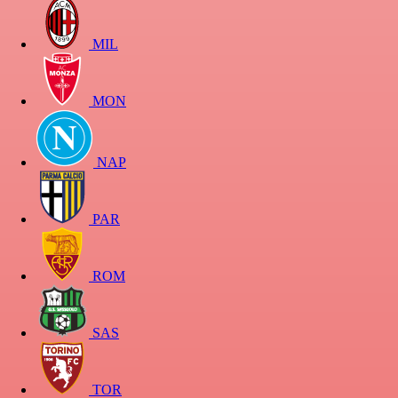
MIL
MON
NAP
PAR
ROM
SAS
TOR