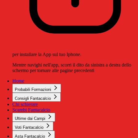
per installare la App sul tuo Iphone.
Mentre navighi nell'app, scorri il dito da sinistra a destra dello
schermo per tornare alle pagine precedenti
Home
Probabili Formazioni
Consigli Fantacalcio
Chi schierare
Scambi Fantacalcio
Ultime dai Campi
Voti Fantacalcio
Asta Fantacalcio