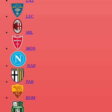
LAZ
LEC
MIL
MON
NAP
PAR
ROM