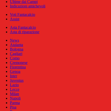
Ultime dai Campi
Indicazioni amichevoli
Voti Fantacalcio
Assist
Asta Fantacalcio
Asta di riparazione
News
Atalanta
Bologna
Cagliari
Como
Cremonese
Fiorentina
Genoa
Inter
Juventus
Lazio
Lecce
Milan
Napoli
Parma
Pisa