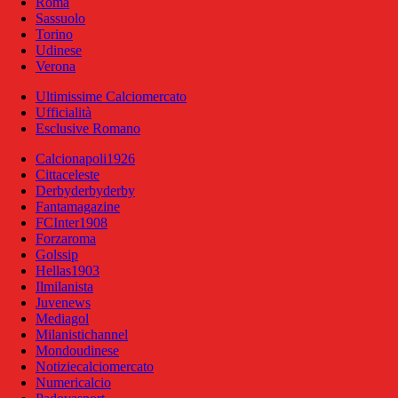
Roma
Sassuolo
Torino
Udinese
Verona
Ultimissime Calciomercato
Ufficialità
Esclusive Romano
Calcionapoli1926
Cittaceleste
Derbyderbyderby
Fantamagazine
FCInter1908
Forzaroma
Golssip
Hellas1903
Ilmilanista
Juvenews
Mediagol
Milanistichannel
Mondoudinese
Notiziecalciomercato
Numericalcio