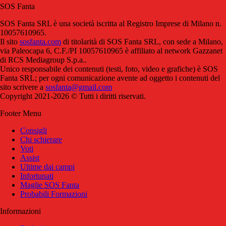
SOS Fanta
SOS Fanta SRL è una società iscritta al Registro Imprese di Milano n.
10057610965.
Il sito
sosfanta.com
di titolarità di SOS Fanta SRL, con sede a Milano,
via Paleocapa 6, C.F./PI 10057610965 è affiliato al network Gazzanet
di RCS Mediagroup S.p.a..
Unico responsabile dei contenuti (testi, foto, video e grafiche) è SOS
Fanta SRL; per ogni comunicazione avente ad oggetto i contenuti del
sito scrivere a
sosfanta@gmail.com
Copyright 2021-2026 © Tutti i diritti riservati.
Footer Menu
Consigli
Chi schierare
Voti
Assist
Ultime dai campi
Infortunati
Maglie SOS Fanta
Probabili Formazioni
Informazioni