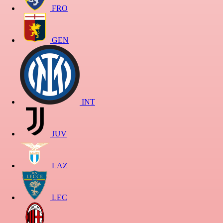
FRO
GEN
INT
JUV
LAZ
LEC