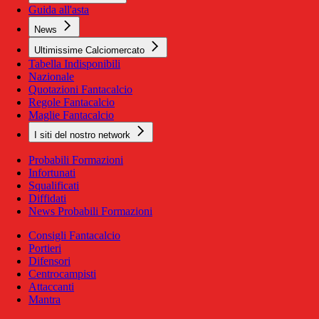
Guida all'asta
News
Ultimissime Calciomercato
Tabella Indisponibili
Nazionale
Quotazioni Fantacalcio
Regole Fantacalcio
Maglie Fantacalcio
I siti del nostro network
Probabili Formazioni
Infortunati
Squalificati
Diffidati
News Probabili Formazioni
Consigli Fantacalcio
Portieri
Difensori
Centrocampisti
Attaccanti
Mantra