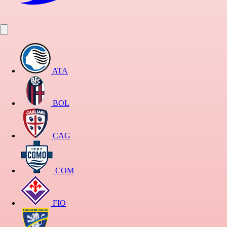
ATA
BOL
CAG
COM
FIO