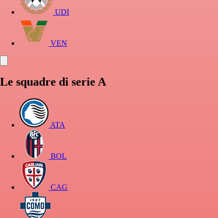
UDI
VEN
Le squadre di serie A
ATA
BOL
CAG