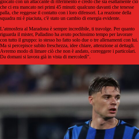
giocato con un attaccante di riferimento e credo che sia esattamente ciò
che ci era mancato nei primi 45 minuti: qualcuno davanti che tenesse
palla, che reggesse il contatto con i loro difensori. La reazione della
squadra mi è piaciuta, c'è stato un cambio di energia evidente.
L'atmosfera al Maradona è sempre incredibile, ti travolge. Per quanto
riguarda il mister, Palladino ha avuto pochissimo tempo per lavorare
con tutto il gruppo: io stesso ho fatto solo due o tre allenamenti con lui.
Ma si percepisce subito freschezza, idee chiare, attenzione ai dettagli.
Avremo modo di limare ciò che non è andato, correggere i particolari.
Da domani si lavora già in vista di mercoledì".