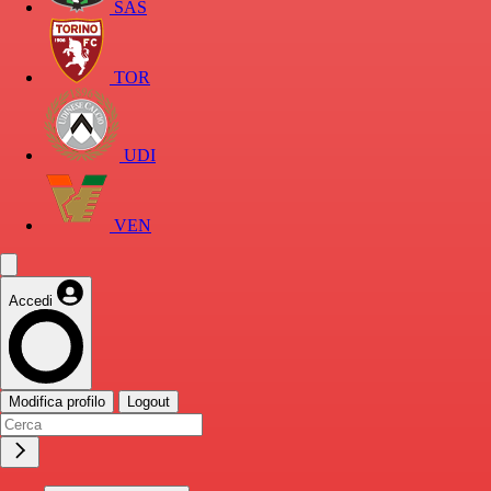
SAS
TOR
UDI
VEN
Accedi
Modifica profilo
Logout