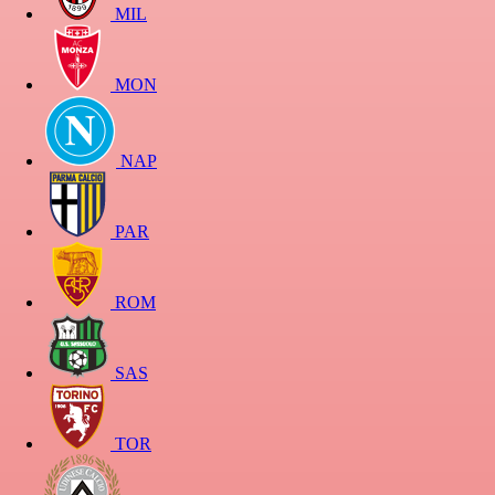
MIL
MON
NAP
PAR
ROM
SAS
TOR