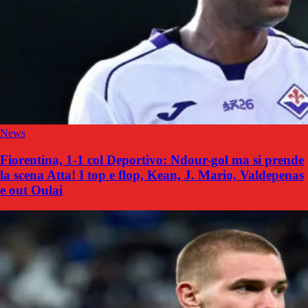
News
Fiorentina, 1-1 col Deportivo: Ndour-gol ma si prende
la scena Atta! I top e flop, Kean, J. Mario, Valdepenas
e out Oulai