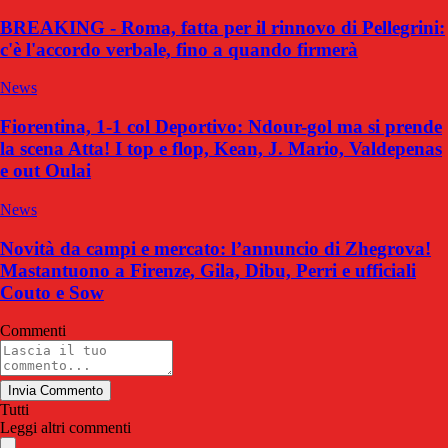
BREAKING - Roma, fatta per il rinnovo di Pellegrini:
c'è l'accordo verbale, fino a quando firmerà
News
Fiorentina, 1-1 col Deportivo: Ndour-gol ma si prende
la scena Atta! I top e flop, Kean, J. Mario, Valdepenas
e out Oulai
News
Novità da campi e mercato: l’annuncio di Zhegrova!
Mastantuono a Firenze, Gila, Dibu, Perri e ufficiali
Couto e Sow
Commenti
Invia Commento
Tutti
Leggi altri commenti