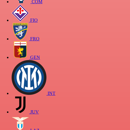
COM
FIO
FRO
GEN
INT
JUV