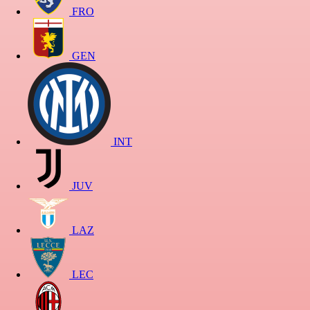
FRO
GEN
INT
JUV
LAZ
LEC