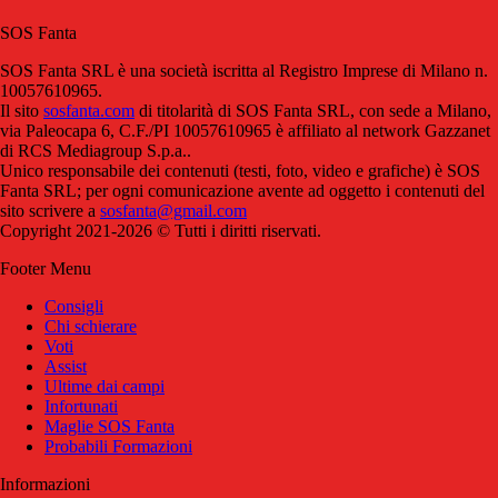
SOS Fanta
SOS Fanta SRL è una società iscritta al Registro Imprese di Milano n.
10057610965.
Il sito
sosfanta.com
di titolarità di SOS Fanta SRL, con sede a Milano,
via Paleocapa 6, C.F./PI 10057610965 è affiliato al network Gazzanet
di RCS Mediagroup S.p.a..
Unico responsabile dei contenuti (testi, foto, video e grafiche) è SOS
Fanta SRL; per ogni comunicazione avente ad oggetto i contenuti del
sito scrivere a
sosfanta@gmail.com
Copyright 2021-2026 © Tutti i diritti riservati.
Footer Menu
Consigli
Chi schierare
Voti
Assist
Ultime dai campi
Infortunati
Maglie SOS Fanta
Probabili Formazioni
Informazioni