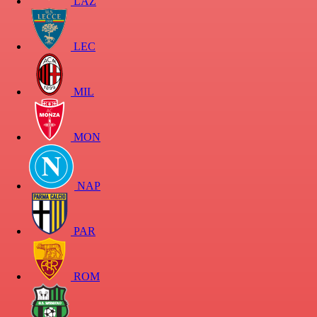
LAZ
LEC
MIL
MON
NAP
PAR
ROM