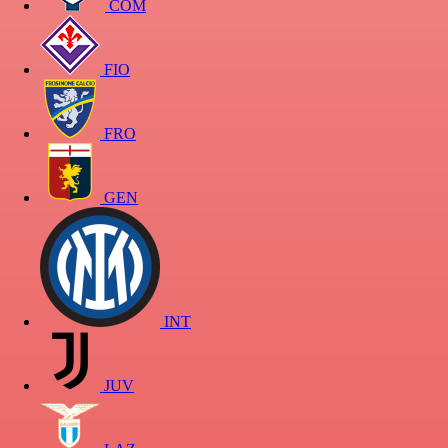
COM
FIO
FRO
GEN
INT
JUV