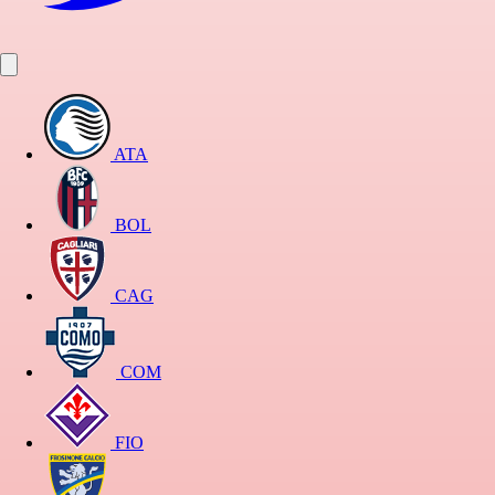
ATA
BOL
CAG
COM
FIO