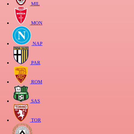
MIL
MON
NAP
PAR
ROM
SAS
TOR