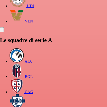
UDI
VEN
Le squadre di serie A
ATA
BOL
CAG