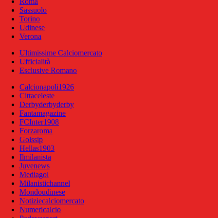
Roma
Sassuolo
Torino
Udinese
Verona
Ultimissime Calciomercato
Ufficialità
Esclusive Romano
Calcionapoli1926
Cittaceleste
Derbyderbyderby
Fantamagazine
FCInter1908
Forzaroma
Golssip
Hellas1903
Ilmilanista
Juvenews
Mediagol
Milanistichannel
Mondoudinese
Notiziecalciomercato
Numericalcio