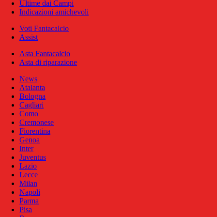
Ultime dai Campi
Indicazioni amichevoli
Voti Fantacalcio
Assist
Asta Fantacalcio
Asta di riparazione
News
Atalanta
Bologna
Cagliari
Como
Cremonese
Fiorentina
Genoa
Inter
Juventus
Lazio
Lecce
Milan
Napoli
Parma
Pisa