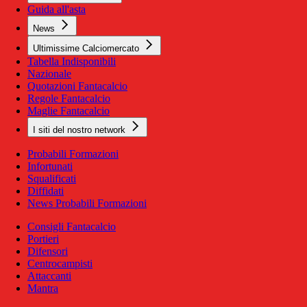
Guida all'asta
News
Ultimissime Calciomercato
Tabella Indisponibili
Nazionale
Quotazioni Fantacalcio
Regole Fantacalcio
Maglie Fantacalcio
I siti del nostro network
Probabili Formazioni
Infortunati
Squalificati
Diffidati
News Probabili Formazioni
Consigli Fantacalcio
Portieri
Difensori
Centrocampisti
Attaccanti
Mantra