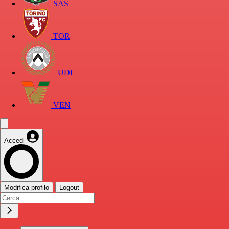
SAS
TOR
UDI
VEN
Accedi
Modifica profilo
Logout