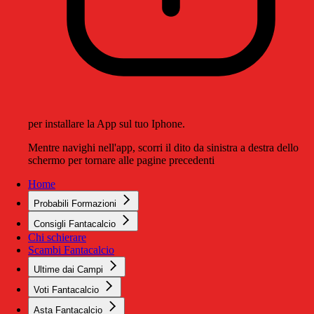
per installare la App sul tuo Iphone.
Mentre navighi nell'app, scorri il dito da sinistra a destra dello
schermo per tornare alle pagine precedenti
Home
Probabili Formazioni
Consigli Fantacalcio
Chi schierare
Scambi Fantacalcio
Ultime dai Campi
Voti Fantacalcio
Asta Fantacalcio