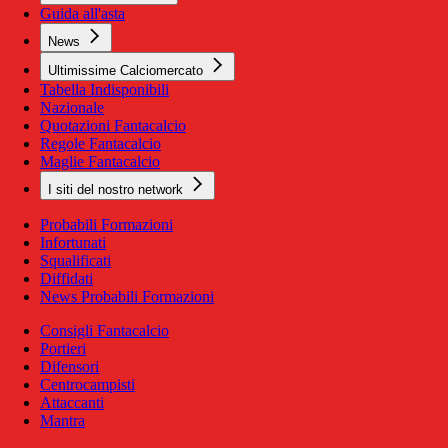
Guida all'asta
News
Ultimissime Calciomercato
Tabella Indisponibili
Nazionale
Quotazioni Fantacalcio
Regole Fantacalcio
Maglie Fantacalcio
I siti del nostro network
Probabili Formazioni
Infortunati
Squalificati
Diffidati
News Probabili Formazioni
Consigli Fantacalcio
Portieri
Difensori
Centrocampisti
Attaccanti
Mantra