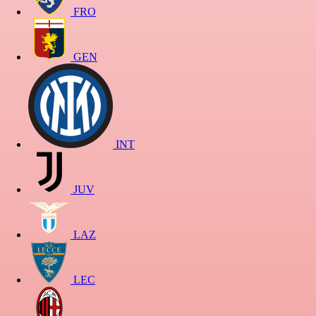
FRO
GEN
INT
JUV
LAZ
LEC