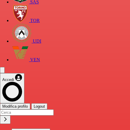
SAS
TOR
UDI
VEN
Accedi
Modifica profilo
Logout