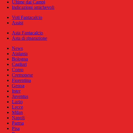
Ultime dai Campi
Indicazioni amichevoli
Voti Fantacalcio
Assist
Asta Fantacalcio
Asta di riparazione
News
Atalanta
Bologna
Cagliari
Como
Cremonese
Fiorentina
Genoa
Inter
Juventus
Lazio
Lecce
Milan
Napoli
Parma
Pisa